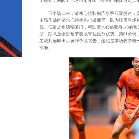
出横梁，两队上半场均无进球，带着0-0的比分进入
下半场归来，清水心跳和横滨水手双双提速，
主场作战的清水心跳率先打破僵局，队内球员弓场
伐，低射远角稳稳破门，帮助清水心跳取得1-0的
型，刻意放缓进攻节奏以守住比分优势。第61分
主裁判当即出示黄牌予以警告。这也是本场赛事唯
流畅。