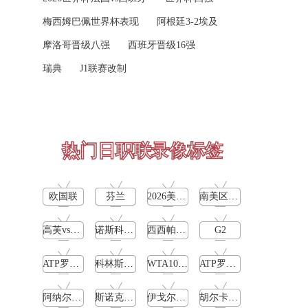
高芙vs克里斯蒂安 全场录像回放
05-15
瑞模贝雷
VS
米内罗竞技
梅西姆巴佩世界杯表现
阿根廷3-2埃及
托尔莫vs奥斯塔彭科 全场录像回放
05-15
高清直播
摩洛哥晋级八强
西班牙晋级16强
斯诺克元老斯诺克世锦赛半决赛 伊戈尔-费格雷多vs德拉戈 全场录像回放
05-14
瑞典
J1联赛改制
08-09 07:30
巴西甲
穆纳尔vs诺里 全场录像回放
05-14
科里蒂巴
VS
沙佩科恩斯
MSI季中冠军赛胜者组 BLG vs T1 全场录像回放
05-14
高清直播
热门日职联录像标签
KPL春季赛季后赛败者组决赛 重庆狼队 vs 苏州KSG 全场录像回放
05-14
08-09 08:00
巴西甲
胡尔卡奇vs纳达尔 全场录像回放
05-14
博塔弗戈
VS
弗鲁米嫩塞
欧国联
芬兰
2026美加墨世界杯
南美区预选赛
斯瓦泰克vs普丁塞娃 全场录像回放
05-14
高清直播
高芙vs巴多萨
诺斯科娃vs郑钦文
西西帕斯vs诺里
G2
MSI季中冠军赛胜者组 TES vs GEN 全场录像回放
05-14
08-09 18:00
中甲
ATP罗马大师赛女单第2轮
科林斯vs加西亚
WTA1000罗马大师赛第3轮
ATP罗马大师赛男单第2轮
延边龙鼎
VS
深圳青年人
阿纳尔迪vs贾里
斯诺克元老斯诺克世锦赛半决赛
伊戈尔-费格雷多vs德拉戈
胡尔卡奇vs纳达尔