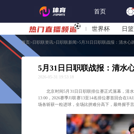
首页
世界杯
日篮
首页
>
日职联资讯
>
日职联新闻
>
5月31日日职联战报：清水心跳
日职联大阪钢巴
5月31日日职联战报：清水心
2026-05-31 19:53:18
北京时间5月31日日职联排位赛正式落幕，清
13:00，2026赛季J1联赛13至14名排位赛首
场各斩获一粒进球，全场比拼难分高下，最终握手