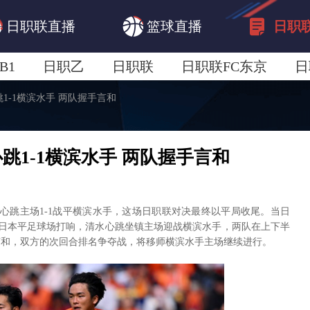
日职联直播
篮球直播
日职
B1
日职乙
日职联
日职联FC东京
日
1-1横滨水手 两队握手言和
日职联广岛三箭
日职联横滨水手
日职
跳1-1横滨水手 两队握手言和
水心跳主场1-1战平横滨水手，这场日职联对决最终以平局收尾。当日
回合在IAI日本平足球场打响，清水心跳坐镇主场迎战横滨水手，两队在上下半
言和，双方的次回合排名争夺战，将移师横滨水手主场继续进行。