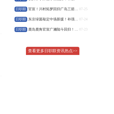
08-09 19:35
中超
重庆铜梁龙
VS
上海海港
日职联
官宣！川村拓梦回归广岛三箭补强中场
07-25
高清直播
日职联
东京绿茵敲定中场新援！补强中场，全力冲刺下半程联赛
07-24
日职联
鹿岛鹿角官宣广濑陆斗回归！补强防线冲击日职联冠军
07-23
08-09 20:00
中超
山东泰山
VS
天津津门虎
查看更多日职联资讯热点>>
高清直播
08-09 22:00
巴西甲
克鲁塞罗
VS
米拉索
高清直播
08-10 03:00
巴西甲
巴伊亚
VS
瓦斯科达伽马