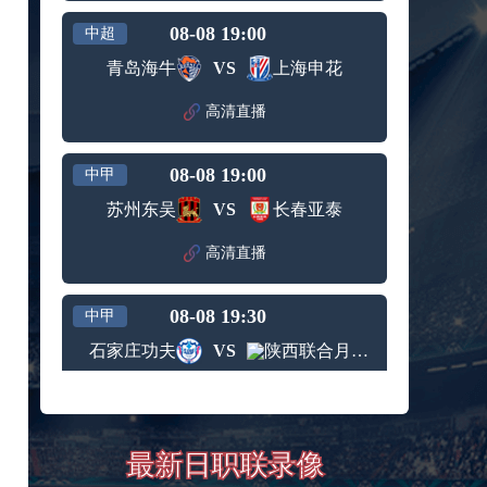
08-08 19:00
中超
青岛海牛
VS
上海申花
高清直播
08-08 19:00
中甲
苏州东吴
VS
长春亚泰
高清直播
08-08 19:30
中甲
石家庄功夫
VS
陕西联合月亮泊队
高清直播
08-08 19:30
中甲
最新日职联录像