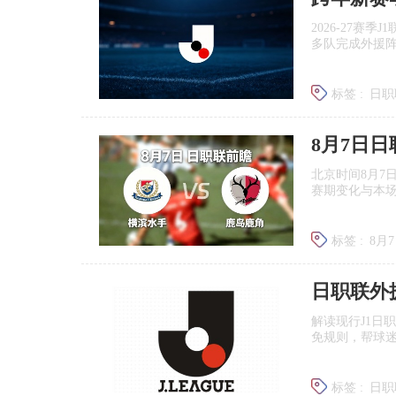
2026‑27赛
多队完成外援
标签 :
日职
广岛三箭
8月7日
北京时间8月7
赛期变化与本
标签 :
8月
日职联前
日职联外
解读现行J1日
免规则，帮球
标签 :
日职