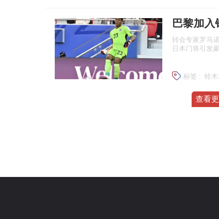
J联赛提携
巴黎加入
转会专家罗马
日本门将引发
标签 :
铃木
铃木彩艳
查看更
2026赛季日
锋抓紧时间补
标签 :
日职
2026/
意甲联盟官方赛
间、联赛总轮