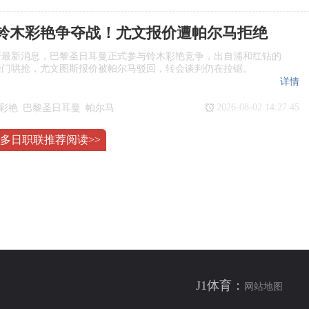
国球员
日职联亚外规则
铃木彩艳争夺战！尤文报价遭帕尔马拒绝
诺最新消息，巴黎圣日耳曼正式参与铃木彩艳竞争，出自浦和红钻的
豪门哄抢，尤文图斯报价被帕尔马驳回，转会谈判仍在拉锯。
详情
2026-08-02 14:27:45
彩艳
巴黎圣日耳曼
帕尔马
转会
多日职联推荐阅读>>
日职联夏窗开启引援热潮 多支豪门调整阵容备战下半程
职联赛程过半，夏季转会窗口正式开放，横滨水手、鹿岛鹿角、川崎前
强，应对联赛与杯赛双线赛程。
详情
2026-07-31 19:57:51
联
J联赛夏窗
横滨水手
鹿岛鹿角
27意甲开赛时间一览！赛程周期与参赛队伍整理
J1体育：
程出炉，2026-27赛季意甲当地时间8月23日开赛，整理开赛北京时
网站地图
次、升班马、赛季休赛关键节点。