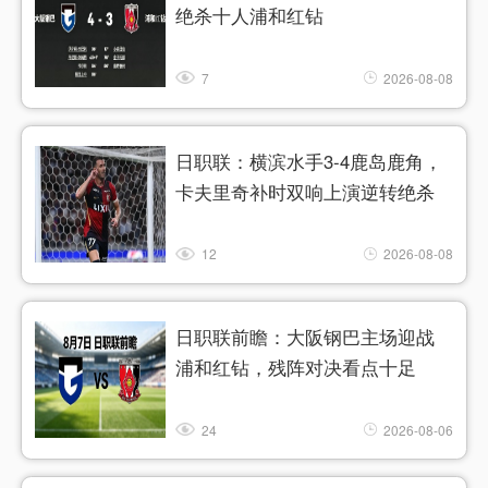
绝杀十人浦和红钻
7
2026-08-08
日职联：横滨水手3‑4鹿岛鹿角，
卡夫里奇补时双响上演逆转绝杀
12
2026-08-08
日职联前瞻：大阪钢巴主场迎战
浦和红钻，残阵对决看点十足
24
2026-08-06