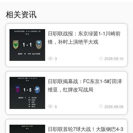
相关资讯
日职联战报：东京绿茵1-1川崎前
锋，补时上演绝平大戏
3
2026-08-10
日职联揭幕战：FC东京1‑5町田泽
维亚，红牌改写战局
6
2026-08-09
日职联首轮7球大战！大阪钢巴4‑3