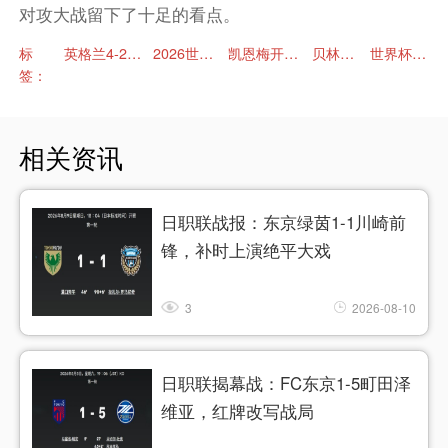
对攻大战留下了十足的看点。
标
英格兰4-2克罗地亚
2026世界杯
凯恩梅开二度
贝林厄姆
世界杯L组
签：
相关资讯
日职联战报：东京绿茵1-1川崎前
锋，补时上演绝平大戏
3
2026-08-10
日职联揭幕战：FC东京1‑5町田泽
维亚，红牌改写战局