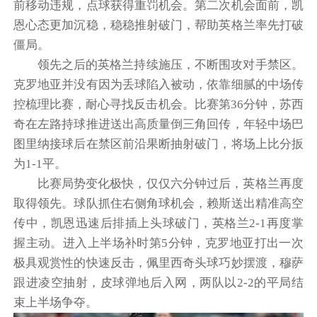
前移动违规，点球获得重罚机会。第二次机会面前，凯
恩心态更加沉稳，稳稳推射破门，帮助英格兰率先打破
僵局。
领先之后的英格兰持续施压，不断围攻对手禁区。
克罗地亚并没有因为丢球陷入被动，依靠细腻的中场传
控梳理比赛，耐心寻找反击机会。比赛第36分钟，苏西
奇在左路持球推进送出高质量倒三角回传，年轻中场巴
图里纳接球后在禁区前沿果断抽射破门，将场上比分扳
为1-1平。
比赛局势变化极快，仅仅六分钟过后，英格兰再度
取得领先。球队抓住右侧角球机会，赖斯送出精准高空
传中，凯恩迅速后排插上头球破门，英格兰2-1再度掌
握主动。进入上半场补时第5分钟，克罗地亚打出一次
极具观赏性的快速反击，佩里西奇头球巧妙摆渡，穆萨
跟进凌空抽射，皮球弹地后入网，两队以2-2的平局结
束上半场争夺。