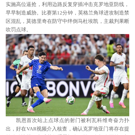
实施高位逼抢，利用边路反复穿插冲击克罗地亚防线，
早早制造威胁。比赛第12分钟，英格兰角球进攻制造禁
区混乱，莫德里奇在防守中绊倒马杜埃凯，主裁判果断
吹罚点球。
凯恩首次站上点球点的射门被利瓦科维奇奋力扑
出，好在VAR视频介入核查，确认克罗地亚门将存在提