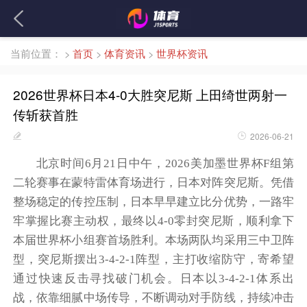
当前位置：
>
首页
>
体育资讯
>
世界杯资讯
2026世界杯日本4-0大胜突尼斯 上田绮世两射一
传斩获首胜
2026-06-21
北京时间6月21日中午，2026美加墨世界杯F组第
二轮赛事在蒙特雷体育场进行，日本对阵突尼斯。凭借
整场稳定的传控压制，日本早早建立比分优势，一路牢
牢掌握比赛主动权，最终以4-0零封突尼斯，顺利拿下
本届世界杯小组赛首场胜利。本场两队均采用三中卫阵
型，突尼斯摆出3-4-2-1阵型，主打收缩防守，寄希望
通过快速反击寻找破门机会。日本以3-4-2-1体系出
战，依靠细腻中场传导，不断调动对手防线，持续冲击