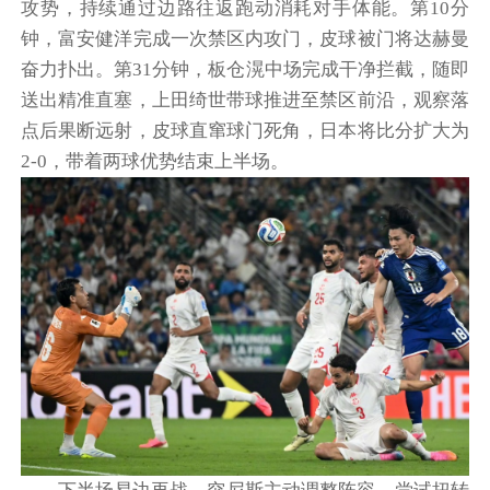
攻势，持续通过边路往返跑动消耗对手体能。第10分
钟，富安健洋完成一次禁区内攻门，皮球被门将达赫曼
奋力扑出。第31分钟，板仓滉中场完成干净拦截，随即
送出精准直塞，上田绮世带球推进至禁区前沿，观察落
点后果断远射，皮球直窜球门死角，日本将比分扩大为
2-0，带着两球优势结束上半场。