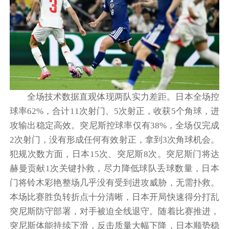
全场技术数据直观体现两队实力差距。日本全场控
球率62%，合计11次射门、5次射正，收获5个角球，进
攻输出稳定高效。突尼斯控球率仅有38%，全场仅完成
2次射门，没有形成任何有效射正，拿到3次角球机会。
犯规次数方面，日本15次、突尼斯8次。突尼斯门将达
赫曼贡献1次关键扑救，尽力降低球队丢球数量，日本
门将铃木彩艳整场几乎没有受到进攻威胁，无需扑救。
本场比赛胜负转折点十分清晰，日本开局快速得分打乱
突尼斯防守部署，对手被迫全线退守。随着比赛推进，
突尼斯体能持续下滑，反击质量大幅下降，日本顺势稳