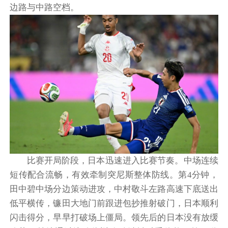
边路与中路空档。
比赛开局阶段，日本迅速进入比赛节奏。中场连续
短传配合流畅，有效牵制突尼斯整体防线。第4分钟，
田中碧中场分边策动进攻，中村敬斗左路高速下底送出
低平横传，镰田大地门前跟进包抄推射破门，日本顺利
闪击得分，早早打破场上僵局。领先后的日本没有放缓