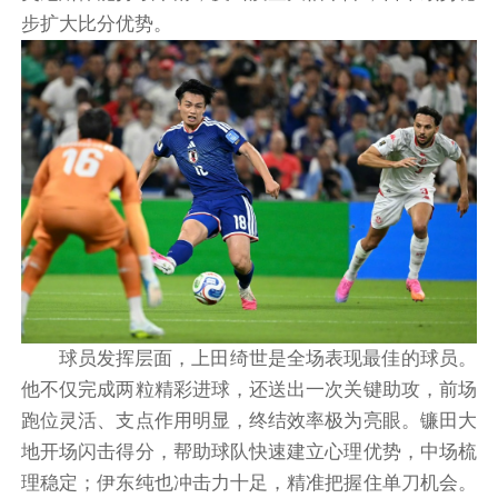
步扩大比分优势。
球员发挥层面，上田绮世是全场表现最佳的球员。
他不仅完成两粒精彩进球，还送出一次关键助攻，前场
跑位灵活、支点作用明显，终结效率极为亮眼。镰田大
地开场闪击得分，帮助球队快速建立心理优势，中场梳
理稳定；伊东纯也冲击力十足，精准把握住单刀机会。