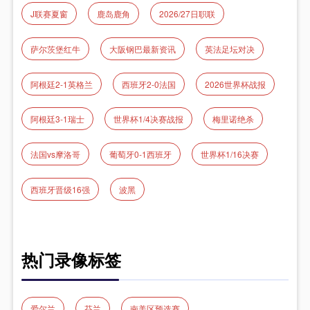
J联赛夏窗
鹿岛鹿角
2026/27日职联
萨尔茨堡红牛
大阪钢巴最新资讯
英法足坛对决
阿根廷2-1英格兰
西班牙2-0法国
2026世界杯战报
阿根廷3-1瑞士
世界杯1/4决赛战报
梅里诺绝杀
法国vs摩洛哥
葡萄牙0-1西班牙
世界杯1/16决赛
西班牙晋级16强
波黑
热门录像标签
爱尔兰
芬兰
南美区预选赛