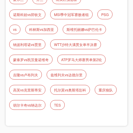
诺斯科娃vs郑钦文
MSI季中冠军赛败者组
PSG
vs
科林斯vs加西亚
斯维托丽娜vs萨巴伦卡
纳波利塔诺vs贾里
WTT沙特大满贯女单半决赛
蒙泰罗vs凯茨曼诺维奇
ATP罗马大师赛男单第2轮
吉隆vs卢布列夫
兹维列夫vs达德尔里
高芙vs克里斯蒂安
托尔莫vs奥斯塔彭科
重庆狼队
胡尔卡奇vs纳达尔
TES