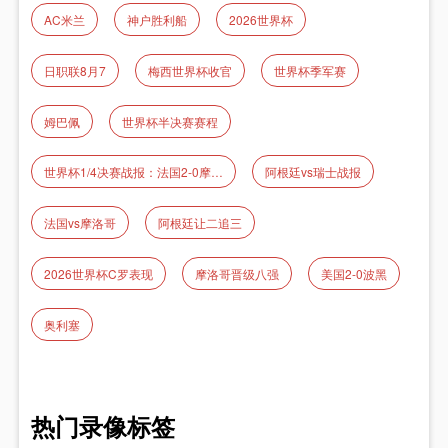
AC米兰
神户胜利船
2026世界杯
日职联8月7
梅西世界杯收官
世界杯季军赛
姆巴佩
世界杯半决赛赛程
世界杯1/4决赛战报：法国2‑0摩洛哥 姆巴佩传射率队晋级
阿根廷vs瑞士战报
法国vs摩洛哥
阿根廷让二追三
2026世界杯C罗表现
摩洛哥晋级八强
美国2-0波黑
奥利塞
热门录像标签