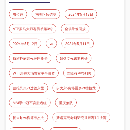
布拉迪
南美区预选赛
2024年5月13日
ATP罗马大师赛男单第3轮
全场录像回放
2024年5月12日
vs
2024年5月11日
斯维托丽娜vs萨巴伦卡
郑钦文vs诺斯科娃
WTT沙特大满贯女单半决赛
吉隆vs卢布列夫
兹维列夫vs达德尔里
伊戈尔-费格雷多vs德拉戈
MSI季中冠军赛胜者组
重庆狼队
德雷珀vs梅德韦杰夫
斯诺克元老斯诺克世锦赛1/4决赛