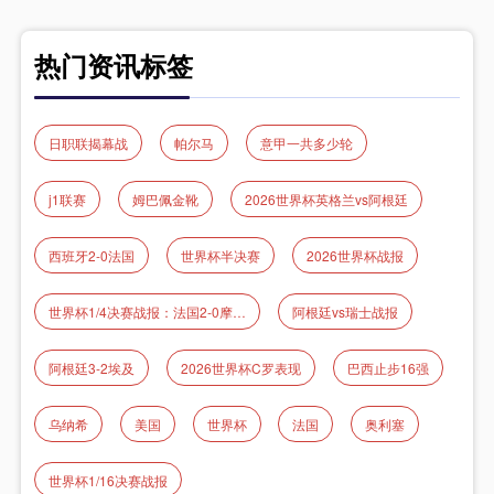
热门资讯标签
日职联揭幕战
帕尔马
意甲一共多少轮
j1联赛
姆巴佩金靴
2026世界杯英格兰vs阿根廷
西班牙2-0法国
世界杯半决赛
2026世界杯战报
世界杯1/4决赛战报：法国2‑0摩洛哥 姆巴佩传射率队晋级
阿根廷vs瑞士战报
阿根廷3-2埃及
2026世界杯C罗表现
巴西止步16强
乌纳希
美国
世界杯
法国
奥利塞
世界杯1/16决赛战报