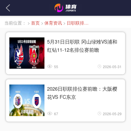
当前位置：
>
首页
>
体育资讯
>
日职联排位赛
5月31日日职联 冈山绿雉VS浦和
红钻11-12名排位赛前瞻
55
2026-05-31
2026日职联排位赛前瞻：大阪樱
花VS FC东京
67
2026-05-29