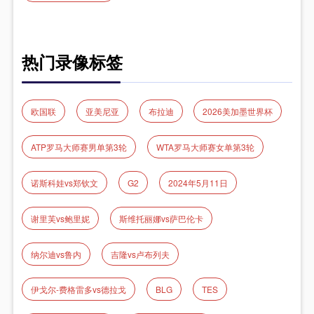
热门录像标签
欧国联
亚美尼亚
布拉迪
2026美加墨世界杯
ATP罗马大师赛男单第3轮
WTA罗马大师赛女单第3轮
诺斯科娃vs郑钦文
G2
2024年5月11日
谢里芙vs鲍里妮
斯维托丽娜vs萨巴伦卡
纳尔迪vs鲁内
吉隆vs卢布列夫
伊戈尔-费格雷多vs德拉戈
BLG
TES