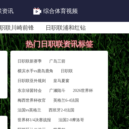
联资讯
综合体育视频
职联川崎前锋
日职联浦和红钻
联鹿岛鹿角
热门日职联资讯标签
日职联新赛季
广岛三箭
横滨水手vs鹿岛鹿角
日职联
日职联亚外规则
皇马夏窗
东京绿茵转会
广濑陆斗
2026世界杯
梅西世界杯收官
英格兰6-4法国
法国vs英格兰
西班牙2-0法国
世界杯1/4决赛战报
法国2‑0摩洛哥