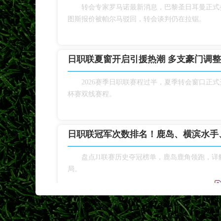
转会专家罗马诺最新消息，巴黎圣日耳曼正式
图斯报价被帕尔马驳回，转会谈判仍在拉锯。
日职联夏窗开启引援热潮 多支豪门调
2026赛季日职联赛程过半，夏季转会窗口正
杯赛双线赛程。
日职联冠军次数排名！鹿岛、横滨水手
盘点J1联赛历史夺冠榜单，鹿岛鹿角领跑，
局。
横滨水手开启季前热身，补强阵容冲击