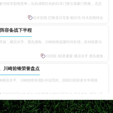
参与铃木彩艳竞争，出自浦和红钻的日本门将引发豪门哄抢，尤文
铃木彩艳
巴黎圣日耳曼
帕尔马
铃木彩艳转会
整阵容备战下半程
式开放，横滨水手、鹿岛鹿角、川崎前锋抓紧时间补强，应对联赛与
日职联
J联赛夏窗
横滨水手
鹿岛鹿角
、川崎前锋荣誉盘点
详解横滨水手、川崎前锋等强队夺冠历程，回顾日职联多年争霸格
日职联冠军次数排名
J1联赛哪个球队冠军最多
鹿岛鹿角
横滨水手
新赛季亚冠资格