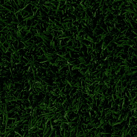
鹿岛鹿角
广濑陆斗
日职联转会
神户胜利船
特点与前景解析
田大然代表日本队出战大赛。对比两名锋线球员技术风格，展望二人
伊东纯也
前田大然
日本前锋
2026世界杯
迎战浦和红钻开启新赛季
钢巴夏窗人员变动、海外青训新星动态，详解揭幕战对阵浦和红钻的备战
讯
2026-27日职联大阪钢巴
大阪钢巴夏窗转会
大阪钢巴VS浦和红钻
 强强对决开启新征程
京时间8月7日迎来新赛季揭幕战，横滨水手对阵鹿岛鹿角、大阪钢巴迎