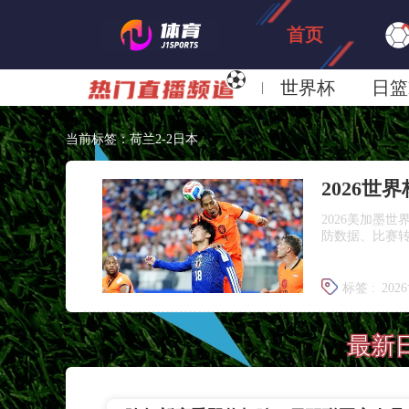
首页
世界杯
日篮
日职联大阪钢巴
当前标签：荷兰2-2日本
2026世
2026美加墨
防数据、比赛
标签 :
202
美加墨世
最新