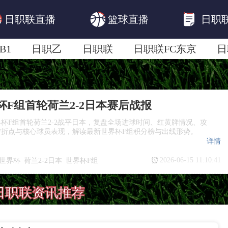
日职联直播
篮球直播
日职
B1
日职乙
日职联
日职联FC东京
日
日职联广岛三箭
日职联横滨水手
日职
界杯F组首轮荷兰2-2日本赛后战报
世界杯F组首轮荷兰2-2战平日本，复盘全场进球时间、红黄牌情况、攻
转折点与核心球员表现，解读最新世界杯F组积分榜与出线形势。
详情
2026-06-15 11:10:41
6世界杯
荷兰2-2日本
世界杯F组
界杯积分榜
荷兰日本赛后战报
日职联资讯推荐