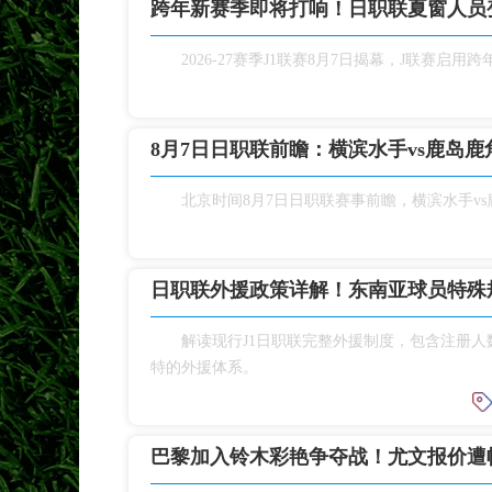
跨年新赛季即将打响！日职联夏窗人员
2026‑27赛季J1联赛8月7日揭幕，J联
8月7日日职联前瞻：横滨水手vs鹿岛鹿
北京时间8月7日日职联赛事前瞻，横滨水手v
日职联外援政策详解！东南亚球员特殊
解读现行J1日职联完整外援制度，包含注册
特的外援体系。
巴黎加入铃木彩艳争夺战！尤文报价遭