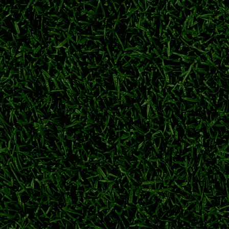
身备战。球队积极调整阵容，目标在跨年赛季争夺亚冠参赛席位。
横滨水手
日职联
j1联赛
日职联季前热身
梦离开萨尔茨堡红牛，永久转会重返广岛三箭，旅欧球员回归J联
川村拓梦
广岛三箭
日职联转会
萨尔茨堡红牛
力冲刺下半程联赛
力派中场柴户海，充实中场轮换厚度，备战联赛下半程关键赛程。
东京绿茵
东京绿茵转会
东京绿茵补强
日职联夏窗
冲击日职联冠军
球员从神户胜利船重返老东家。经验丰富的本土后卫加盟，助力球