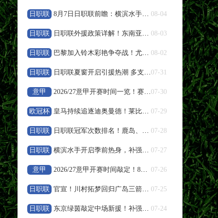
高清直播
日职联
8月7日日职联前瞻：横滨水手vs鹿岛鹿角
08-04
08-08 19:30
中甲
日职联
日职联外援政策详解！东南亚球员特殊规则说明
08-03
南京城市
VS
南通支云
日职联
巴黎加入铃木彩艳争夺战！尤文报价遭帕尔马拒绝
08-02
高清直播
日职联
日职联夏窗开启引援热潮 多支豪门调整阵容备战下半程
07-31
08-08 19:35
意甲
中超
2026/27意甲开赛时间一览！赛程周期与参赛队伍整理
07-30
浙江队
VS
武汉三镇
欧冠杯
皇马持续追逐迪奥曼德！莱比锡天才引发欧冠豪门竞价
07-29
高清直播
日职联
日职联冠军次数排名！鹿岛、横滨水手、川崎前锋荣誉盘点
07-28
日职联
横滨水手开启季前热身，补强阵容冲击新赛季亚冠资格
07-27
08-08 19:35
中超
意甲
2026/27意甲开赛时间敲定！8月23日联赛正式打响
07-26
大连英博
VS
辽宁铁人
日职联
官宣！川村拓梦回归广岛三箭补强中场
07-25
高清直播
日职联
东京绿茵敲定中场新援！补强中场，全力冲刺下半程联赛
07-24