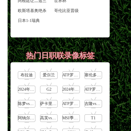
阿根廷让二追三
世界杯
欧斯塔基奥绝杀
哥伦比亚晋级
日本1-1瑞典
热门日职联录像标签
布拉迪
爱尔兰
ATP罗马大师赛男单第3轮
塞伦多洛vs卡恰洛夫
2024年5月12日
G2
2024年5月11日
ATP罗马大师赛女单第2轮
陈梦vs早田希娜
萨卡里vs加里宁娜
ATP罗马大师赛男单第1轮
吉隆vs卢布列夫
阿纳尔迪vs贾里
高芙vs克里斯蒂安
MSI季中冠军赛胜者组
T1