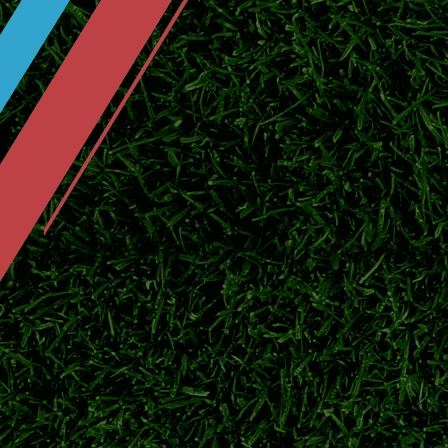
队下半程联赛争冠。
伊东纯也VS前田大然！日本两大前锋
2026美加墨世界杯落下帷幕，伊东纯也与前
俱乐部新赛季赛场表现。
大阪钢巴夏窗阵容全面更新！8月7日
2026/27跨年日职联开赛在即，盘点大阪
情况与新赛季争冠目标。
大阪钢巴最新资
2026日职联前瞻：新赛季8月7日揭幕
2026/27赛季日职联正式开启跨年赛制，北