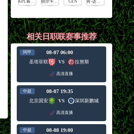
KPL春季赛季后赛败者组决赛
胡尔卡奇vs纳达尔
GEN
肯-达赫迪vsD蓬贾
相关日职联赛事推荐
08-07 06:00
阿甲
圣塔菲联
VS
拉努斯
高清直播
08-07 19:35
中超
北京国安
VS
深圳新鹏城
高清直播
08-08 19:00
中超