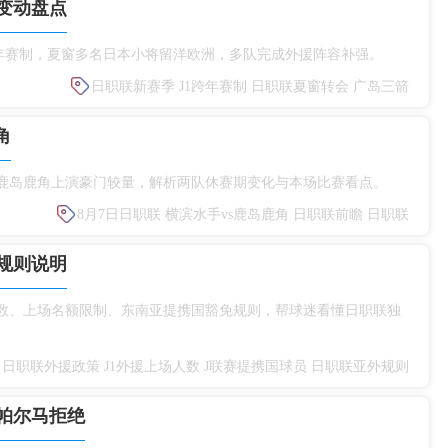
变动盘点
赛启用跨年赛制，夏窗多名日本小将留洋欧洲，多队完成外援阵容补强。
日职联新赛季
J1跨年赛制
日职联夏窗转会
广岛三箭
角
s鹿岛鹿角上演豪门较量，解析两队休赛期变化与本场比赛看点。
8月7日日职联
横滨水手vs鹿岛鹿角
日职联前瞻
日职联
规则说明
人数、上场名额限制、东南亚提携国豁免规则，帮球迷看懂日职联独
日职联外援政策
J1外援上场人数
J联赛提携国球员
日职联亚外规则
帕尔马拒绝