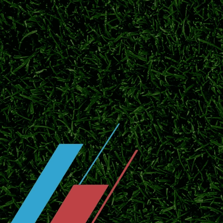
2026日职联临近开赛，横滨水手投入季前热
官宣！川村拓梦回归广岛三箭补强中场
北京时间7月25日官方消息，日本中场川村拓
赛。
东京绿茵敲定中场新援！补强中场，全
2026日职联夏窗持续运作，东京绿茵签下实
鹿岛鹿角官宣广濑陆斗回归！补强防线
日职联豪门鹿岛鹿角正式签下后卫广濑陆斗，