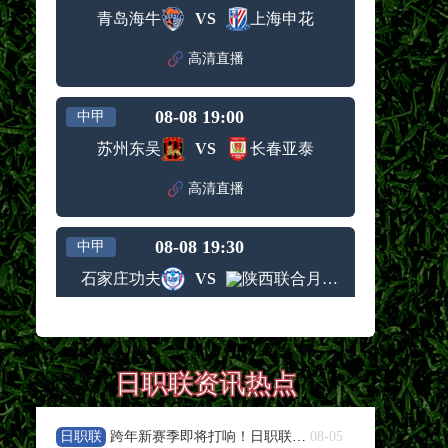
青岛海牛
VS
上海申花
高清直播
08-08 19:00
中甲
苏州东吴
VS
长春亚泰
高清直播
08-08 19:30
中甲
石家庄功夫
VS
陕西联合月亮泊队
高清直播
08-08 19:30
中甲
日职联资讯热点
梅州客家
VS
佛山南狮
日职联
跨年新赛季即将打响！日职联夏窗人员变动盘点
08-05