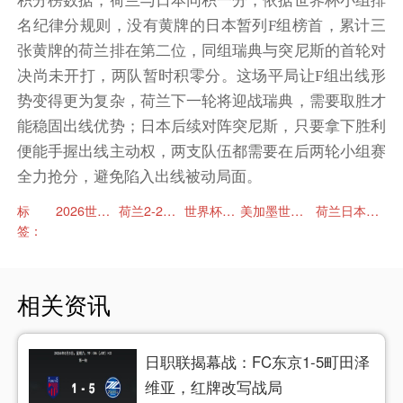
积分榜数据，荷兰与日本同积一分，依据世界杯小组排
名纪律分规则，没有黄牌的日本暂列F组榜首，累计三
张黄牌的荷兰排在第二位，同组瑞典与突尼斯的首轮对
决尚未开打，两队暂时积零分。这场平局让F组出线形
势变得更为复杂，荷兰下一轮将迎战瑞典，需要取胜才
能稳固出线优势；日本后续对阵突尼斯，只要拿下胜利
便能手握出线主动权，两支队伍都需要在后两轮小组赛
全力抢分，避免陷入出线被动局面。
标
2026世界杯
荷兰2-2日本
世界杯F组
美加墨世界杯积分榜
荷兰日本赛后战报
签：
相关资讯
日职联揭幕战：FC东京1‑5町田泽
维亚，红牌改写战局