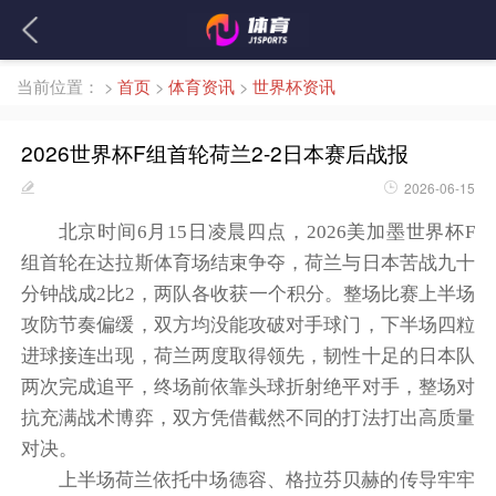
当前位置：
>
首页
>
体育资讯
>
世界杯资讯
2026世界杯F组首轮荷兰2-2日本赛后战报
2026-06-15
北京时间6月15日凌晨四点，2026美加墨世界杯F
组首轮在达拉斯体育场结束争夺，荷兰与日本苦战九十
分钟战成2比2，两队各收获一个积分。整场比赛上半场
攻防节奏偏缓，双方均没能攻破对手球门，下半场四粒
进球接连出现，荷兰两度取得领先，韧性十足的日本队
两次完成追平，终场前依靠头球折射绝平对手，整场对
抗充满战术博弈，双方凭借截然不同的打法打出高质量
对决。
上半场荷兰依托中场德容、格拉芬贝赫的传导牢牢