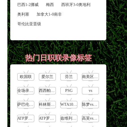
巴西1-2挪威
梅西
西班牙3-0奥地利
奥利塞
加拿大1-0南非
哥伦比亚晋级
热门日职联录像标签
欧国联
爱尔兰
芬兰
南美区预选赛
全场录像回放
西西帕斯vs诺里
PSG
vs
萨巴伦卡vs雅斯特雷姆斯
科林斯vs加西亚
WTA1000罗马大师赛第3轮
陈梦vs早田希娜
ATP罗马大师赛男单第2轮
ATP罗马大师赛男单第1轮
兹维列夫vs达德尔里
高芙vs克里斯蒂安