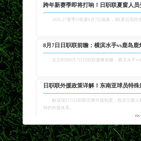
跨年新赛季即将打响！日职联夏窗人员
2026‑27赛季J1联赛8月7日揭幕，J联
8月7日日职联前瞻：横滨水手vs鹿岛鹿
北京时间8月7日日职联赛事前瞻，横滨水手v
日职联外援政策详解！东南亚球员特殊
解读现行J1日职联完整外援制度，包含注册
特的外援体系。
巴黎加入铃木彩艳争夺战！尤文报价遭