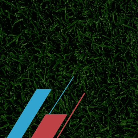
转会专家罗马诺最新消息，巴黎圣日耳曼正式
图斯报价被帕尔马驳回，转会谈判仍在拉锯。
日职联夏窗开启引援热潮 多支豪门调
2026赛季日职联赛程过半，夏季转会窗口正
杯赛双线赛程。
日职联冠军次数排名！鹿岛、横滨水手
盘点J1联赛历史夺冠榜单，鹿岛鹿角领跑，
局。
横滨水手开启季前热身，补强阵容冲击