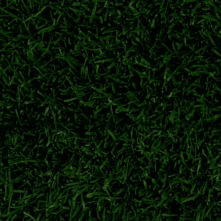
身备战。球队积极调整阵容，目标在跨年赛季争夺亚冠参赛席位。
横滨水手
日职联
j1联赛
日职联季前热身
梦离开萨尔茨堡红牛，永久转会重返广岛三箭，旅欧球员回归J联
川村拓梦
广岛三箭
日职联转会
萨尔茨堡红牛
力冲刺下半程联赛
力派中场柴户海，充实中场轮换厚度，备战联赛下半程关键赛程。
东京绿茵
东京绿茵转会
东京绿茵补强
日职联夏窗
冲击日职联冠军
球员从神户胜利船重返老东家。经验丰富的本土后卫加盟，助力球