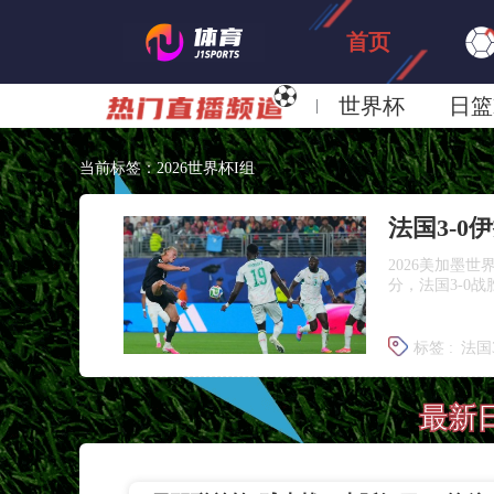
首页
世界杯
日篮
日职联大阪钢巴
当前标签：2026世界杯I组
2026美加墨
分，法国3-0
标签 :
法国
法国提前
最新