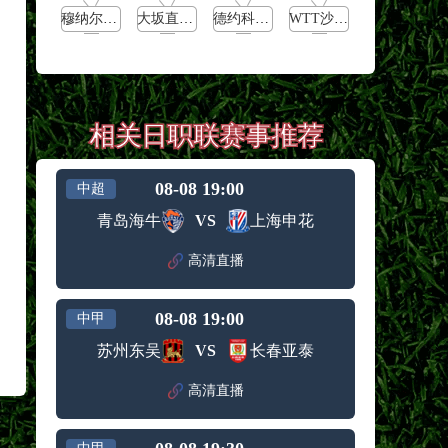
穆纳尔vs诺里
大坂直美vs卡萨特金娜
德约科维奇vs穆泰
WTT沙特大满贯男单决赛
相关日职联赛事推荐
08-08 19:00
中超
青岛海牛
VS
上海申花
高清直播
08-08 19:00
中甲
苏州东吴
VS
长春亚泰
高清直播