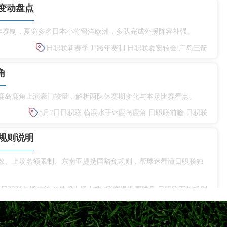
变动盘点
赛启用跨年赛制，夏窗多名日本小将留洋欧洲，多队完成外援阵容补强。
日职联新赛季
J1跨年赛制
日职联夏窗转会
广岛三箭
角
s鹿岛鹿角上演豪门较量，解析两队休赛期变化与本场比赛看点。
8月7日日职联
横滨水手vs鹿岛鹿角
日职联前瞻
日职联
规则说明
人数、上场名额限制、东南亚提携国豁免规则，帮球迷看懂日职联独
日职联外援政策
J1外援上场人数
J联赛提携国球员
日职联亚外规则
帕尔马拒绝