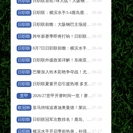
日职联
日职联首轮7球大战！大阪钢巴4‑3绝杀十人浦和红钻
08-08
高清直播
日职联
日职联：横滨水手3‑4鹿岛鹿角，卡夫里奇补时双响上演逆转绝杀
08-08
08-08 19:35
中超
日职联
日职联前瞻：大阪钢巴主场迎战浦和红钻，残阵对决看点十足
08-06
大连英博
VS
辽宁铁人
日职联
跨年新赛季即将打响！日职联夏窗人员变动盘点
08-05
高清直播
日职联
8月7日日职联前瞻：横滨水手vs鹿岛鹿角
08-04
08-08 20:00
日职联
中超
日职联外援政策详解！东南亚球员特殊规则说明
08-03
云南玉昆
VS
成都蓉城
日职联
巴黎加入铃木彩艳争夺战！尤文报价遭帕尔马拒绝
08-02
高清直播
日职联
日职联夏窗开启引援热潮 多支豪门调整阵容备战下半程
07-31
意甲
2026/27意甲开赛时间一览！赛程周期与参赛队伍整理
07-30
08-08 20:00
中甲
欧冠杯
皇马持续追逐迪奥曼德！莱比锡天才引发欧冠豪门竞价
07-29
定南赣联
VS
大连鲲城
日职联
日职联冠军次数排名！鹿岛、横滨水手、川崎前锋荣誉盘点
07-28
高清直播
日职联
横滨水手开启季前热身，补强阵容冲击新赛季亚冠资格
07-27