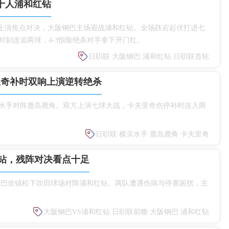
杀十人浦和红钻
赛首轮上演焦点对决，大阪钢巴主场迎战浦和红钻。全场跌宕起伏打进七
刻连追两球，4‑3惊险绝杀对手拿下开门红。
日职联
大阪钢巴
浦和红钻
日职联首轮
里奇补时双响上演逆转绝杀
滨水手对阵鹿岛鹿角。双方上演七球大战，卡夫里奇伤停补时连入两
。
日职联
横滨水手
鹿岛鹿角
卡夫里奇
钻，残阵对决看点十足
大阪钢巴坐镇松下吹田球场对阵浦和红钻。两队遭遇伤病与停赛困扰，主
大阪钢巴VS浦和红钻
日职联前瞻
大阪钢巴
浦和红钻