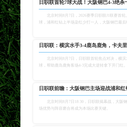
日职联首轮7球大战！大阪钢巴4‑3绝
北京时间8月7日，2026赛季日职联J1联
球，浦和红钻上半场染红少打一人，大阪钢巴最后时
日职联：横滨水手3‑4鹿岛鹿角，卡夫
北京时间8月7日，日职联首轮焦点对决，横
球，帮助鹿岛鹿角客场4‑3完成大逆转拿下开门红
日职联前瞻：大阪钢巴主场迎战浦和红
北京时间8月7日18:30，日职联揭幕战，
场优势与阵容磨合将成为本场比赛关键。