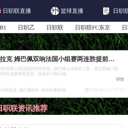
日职联直播
篮球直播
日职
B1
日职乙
日职联
日职联FC东京
日
日职联广岛三箭
日职联横滨水手
日职
法国3-0伊拉克 姆巴佩双响法国小组赛两连胜提前出线
世界杯I组第二轮法国对阵伊拉克，姆巴佩上演梅开二度，登贝莱破门得
战胜伊拉克斩获两连胜，提前从小组出线。
详情
2026-06-23 17:07:58
3-0伊拉克
姆巴佩双响
2026世界杯I组
出线
日职联资讯推荐