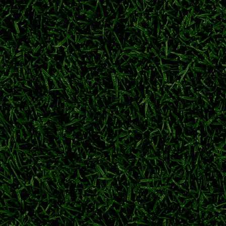
参与铃木彩艳竞争，出自浦和红钻的日本门将引发豪门哄抢，尤文
铃木彩艳
巴黎圣日耳曼
帕尔马
铃木彩艳转会
整阵容备战下半程
式开放，横滨水手、鹿岛鹿角、川崎前锋抓紧时间补强，应对联赛与
日职联
J联赛夏窗
横滨水手
鹿岛鹿角
、川崎前锋荣誉盘点
详解横滨水手、川崎前锋等强队夺冠历程，回顾日职联多年争霸格
日职联冠军次数排名
J1联赛哪个球队冠军最多
鹿岛鹿角
横滨水手
新赛季亚冠资格