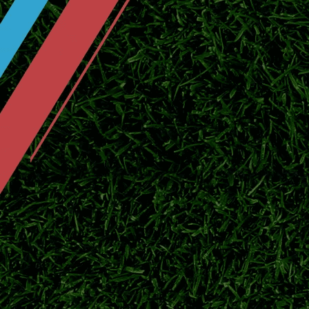
2026日职联临近开赛，横滨水手投入季前热
官宣！川村拓梦回归广岛三箭补强中场
北京时间7月25日官方消息，日本中场川村拓
赛。
东京绿茵敲定中场新援！补强中场，全
2026日职联夏窗持续运作，东京绿茵签下实
鹿岛鹿角官宣广濑陆斗回归！补强防线
日职联豪门鹿岛鹿角正式签下后卫广濑陆斗，