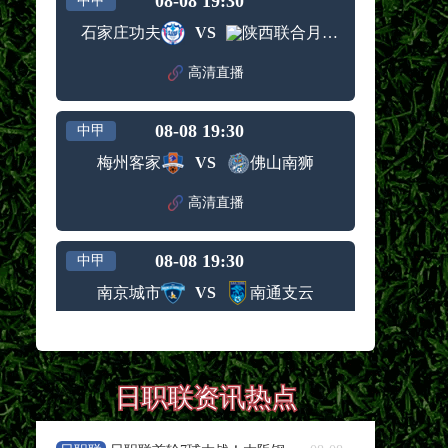
08-08 19:30
中甲
石家庄功夫
VS
陕西联合月亮泊队
高清直播
08-08 19:30
中甲
梅州客家
VS
佛山南狮
高清直播
08-08 19:30
中甲
南京城市
VS
南通支云
高清直播
08-08 19:35
中超
日职联资讯热点
浙江队
VS
武汉三镇