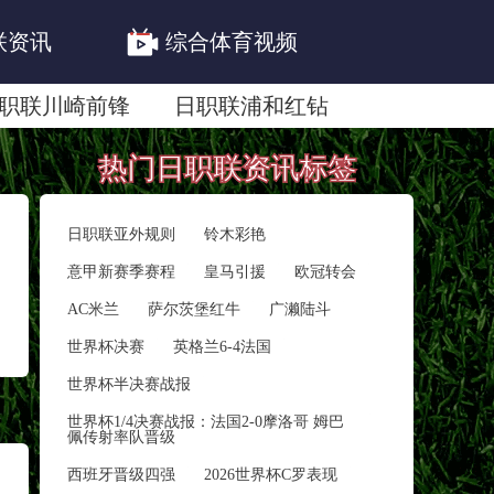
联资讯
综合体育视频
职联川崎前锋
日职联浦和红钻
联鹿岛鹿角
热门日职联资讯标签
日职联亚外规则
铃木彩艳
意甲新赛季赛程
皇马引援
欧冠转会
AC米兰
萨尔茨堡红牛
广濑陆斗
世界杯决赛
英格兰6-4法国
世界杯半决赛战报
世界杯1/4决赛战报：法国2‑0摩洛哥 姆巴
佩传射率队晋级
西班牙晋级四强
2026世界杯C罗表现