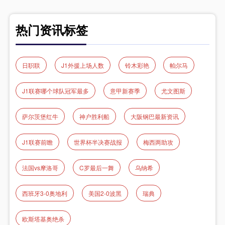
热门资讯标签
日职联
J1外援上场人数
铃木彩艳
帕尔马
J1联赛哪个球队冠军最多
意甲新赛季
尤文图斯
萨尔茨堡红牛
神户胜利船
大阪钢巴最新资讯
J1联赛前瞻
世界杯半决赛战报
梅西两助攻
法国vs摩洛哥
C罗最后一舞
乌纳希
西班牙3-0奥地利
美国2-0波黑
瑞典
欧斯塔基奥绝杀