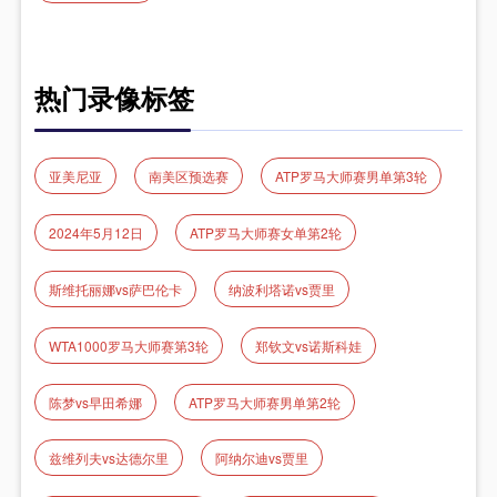
热门录像标签
亚美尼亚
南美区预选赛
ATP罗马大师赛男单第3轮
2024年5月12日
ATP罗马大师赛女单第2轮
斯维托丽娜vs萨巴伦卡
纳波利塔诺vs贾里
WTA1000罗马大师赛第3轮
郑钦文vs诺斯科娃
陈梦vs早田希娜
ATP罗马大师赛男单第2轮
兹维列夫vs达德尔里
阿纳尔迪vs贾里