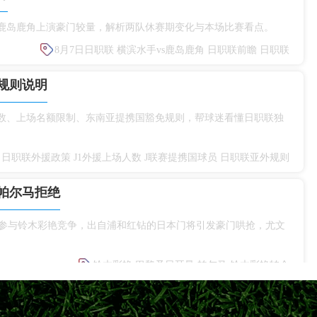
s鹿岛鹿角上演豪门较量，解析两队休赛期变化与本场比赛看点。
8月7日日职联
横滨水手vs鹿岛鹿角
日职联前瞻
日职联
规则说明
人数、上场名额限制、东南亚提携国豁免规则，帮球迷看懂日职联独
日职联外援政策
J1外援上场人数
J联赛提携国球员
日职联亚外规则
帕尔马拒绝
参与铃木彩艳竞争，出自浦和红钻的日本门将引发豪门哄抢，尤文
铃木彩艳
巴黎圣日耳曼
帕尔马
铃木彩艳转会
整阵容备战下半程