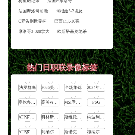
梅里诺绝杀
法国vs摩洛哥
法国摩洛哥前瞻
阿根廷3-2埃及
C罗告别世界杯
巴西止步16强
摩洛哥3-0加拿大
欧斯塔基奥绝杀
热门日职联录像标签
法罗群岛
2026美加墨世界杯
全场集锦
2024年5月13日
塞伦多洛vs卡恰洛夫
高芙vs巴多萨
MSI季中冠军赛败者组
PSG
ATP罗马大师赛女单第2轮
科林斯vs加西亚
斯维托丽娜vs萨巴伦卡
纳波利塔诺vs贾里
ATP罗马大师赛男单第1轮
阿纳尔迪vs贾里
斯诺克元老斯诺克世锦赛半决赛
穆纳尔vs诺里