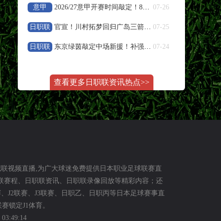
意甲
2026/27意甲开赛时间敲定！8月23日联赛正式打响
07-26
08-09 03:00
巴西甲
日职联
官宣！川村拓梦回归广岛三箭补强中场
07-25
格雷米奥
VS
圣保罗
日职联
东京绿茵敲定中场新援！补强中场，全力冲刺下半程联赛
07-24
高清直播
08-09 05:30
巴西甲
查看更多日职联资讯热点>>
瑞模贝雷
VS
米内罗竞技
高清直播
08-09 07:30
巴西甲
科里蒂巴
VS
沙佩科恩斯
职联视频直播,为广大球迷免费提供日本职业足球联赛直
职联赛程、日职联资讯、日职联录像回放等精彩内容；还
高清直播
赛、J2联赛、J3联赛、日职乙、日职丙等日本足球赛事直
赛锁定J1体育。
08-09 08:00
巴西甲
3:49:14