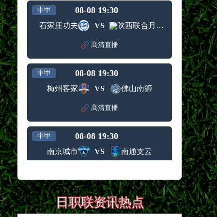
08-08 19:30
中甲
石家庄功夫
VS
陕西联合月亮泊队
高清直播
08-08 19:30
中甲
梅州客家
VS
佛山南狮
高清直播
08-08 19:30
中甲
南京城市
VS
南通支云
高清直播
08-08 19:35
中超
日职联资讯热点
浙江队
VS
武汉三镇