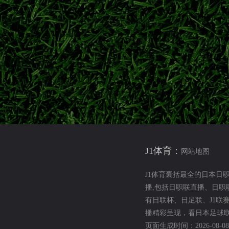
伊东纯也
前田大然
日本前锋
2026世界杯
迎战浦和红钻开启新赛季
钢巴夏窗人员变动、海外青训新星动态，详解揭幕战对阵浦和红钻的备战
讯
2026-27日职联大阪钢巴
大阪钢巴夏窗转会
大阪钢巴VS浦和红钻
 强强对决开启新征程
J1体育：
京时间8月7日迎来新赛季揭幕战，横滨水手对阵鹿岛鹿角、大阪钢巴迎
网站地图
。
J1体育囊括最全的日本日
6/27日职联
日职联揭幕战
横滨水手vs鹿岛鹿角
大阪钢巴VS浦和红钻
播,包括日职联直播、日
有日联杯、日足联、J1联
牌
播精彩呈现，看日本足球联
页面生成时间：2026-08-08 0
1赛程、外援、升降级规则全面调整。本文深度解读改制核心变化，