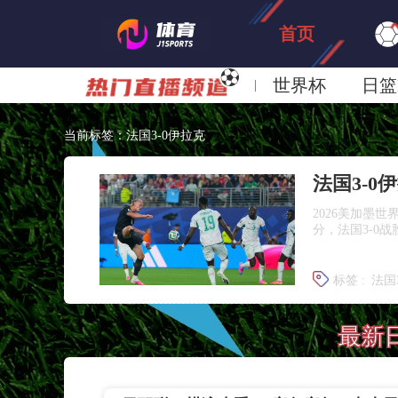
首页
世界杯
日篮
日职联大阪钢巴
当前标签：法国3-0伊拉克
2026美加墨
分，法国3-0
标签 :
法国
法国提前
最新