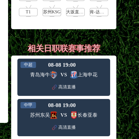
T1
苏州KSG
大坂直美vs卡萨特金娜
肯-达赫迪vsD蓬贾
相关日职联赛事推荐
08-08 19:00
中超
青岛海牛
VS
上海申花
高清直播
08-08 19:00
中甲
苏州东吴
VS
长春亚泰
高清直播