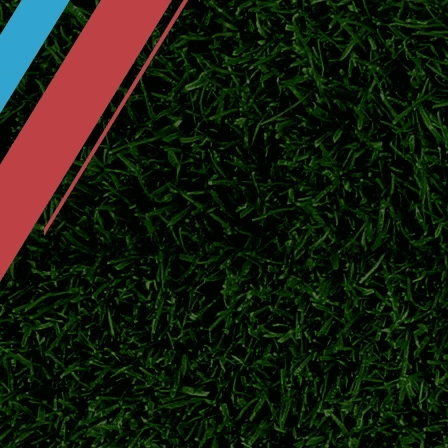
北京时间7月25日官方消息，日本中场川村拓
赛。
东京绿茵敲定中场新援！补强中场，全
2026日职联夏窗持续运作，东京绿茵签下实
鹿岛鹿角官宣广濑陆斗回归！补强防线
日职联豪门鹿岛鹿角正式签下后卫广濑陆斗，
队下半程联赛争冠。
伊东纯也VS前田大然！日本两大前锋
2026美加墨世界杯落下帷幕，伊东纯也与前