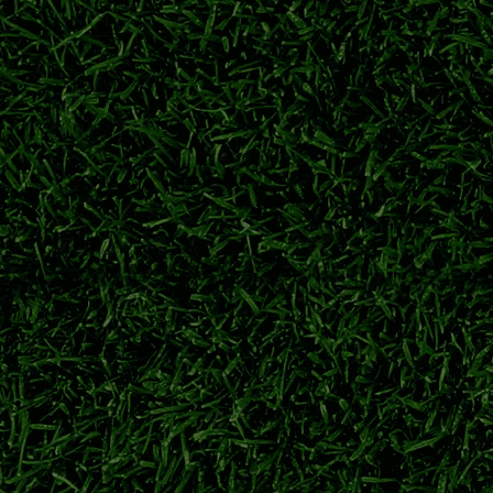
梦离开萨尔茨堡红牛，永久转会重返广岛三箭，旅欧球员回归J联
川村拓梦
广岛三箭
日职联转会
萨尔茨堡红牛
力冲刺下半程联赛
力派中场柴户海，充实中场轮换厚度，备战联赛下半程关键赛程。
东京绿茵
东京绿茵转会
东京绿茵补强
日职联夏窗
冲击日职联冠军
球员从神户胜利船重返老东家。经验丰富的本土后卫加盟，助力球
鹿岛鹿角
广濑陆斗
日职联转会
神户胜利船
特点与前景解析
田大然代表日本队出战大赛。对比两名锋线球员技术风格，展望二人