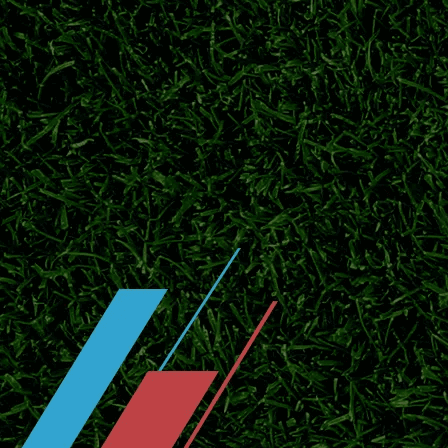
2026赛季日职联赛程过半，夏季转会窗口正
杯赛双线赛程。
日职联冠军次数排名！鹿岛、横滨水手
盘点J1联赛历史夺冠榜单，鹿岛鹿角领跑，
局。
横滨水手开启季前热身，补强阵容冲击
2026日职联临近开赛，横滨水手投入季前热
官宣！川村拓梦回归广岛三箭补强中场