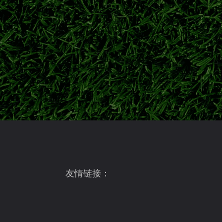
俱乐部新赛季赛场表现。
大阪钢巴夏窗阵容全面更新！8月7日
2026/27跨年日职联开赛在即，盘点大阪
情况与新赛季争冠目标。
大阪钢巴最新资
2026日职联前瞻：新赛季8月7日揭幕
2026/27赛季日职联正式开启跨年赛制，北
战浦和红钻，两场强强对话拉开J1联赛新赛季大幕
友情链接：
202
日职联J1改制新赛季前瞻：格局全面洗
日职联正式开启秋春跨年改制时代，新赛季J