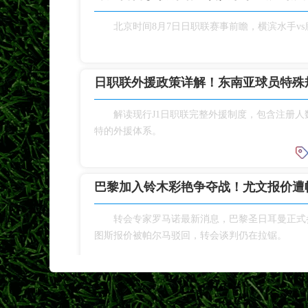
北京时间8月7日日职联赛事前瞻，横滨水手v
日职联外援政策详解！东南亚球员特殊
解读现行J1日职联完整外援制度，包含注册
特的外援体系。
巴黎加入铃木彩艳争夺战！尤文报价遭
转会专家罗马诺最新消息，巴黎圣日耳曼正式
图斯报价被帕尔马驳回，转会谈判仍在拉锯。
日职联夏窗开启引援热潮 多支豪门调