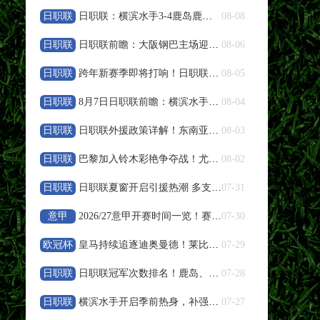
日职联
日职联：横滨水手3‑4鹿岛鹿角，卡夫里奇补时双响上演逆转绝杀
08-08
高清直播
日职联
日职联前瞻：大阪钢巴主场迎战浦和红钻，残阵对决看点十足
08-06
08-08 19:35
中超
日职联
跨年新赛季即将打响！日职联夏窗人员变动盘点
08-05
大连英博
VS
辽宁铁人
日职联
8月7日日职联前瞻：横滨水手vs鹿岛鹿角
08-04
高清直播
日职联
日职联外援政策详解！东南亚球员特殊规则说明
08-03
08-08 20:00
日职联
中超
巴黎加入铃木彩艳争夺战！尤文报价遭帕尔马拒绝
08-02
云南玉昆
VS
成都蓉城
日职联
日职联夏窗开启引援热潮 多支豪门调整阵容备战下半程
07-31
高清直播
意甲
2026/27意甲开赛时间一览！赛程周期与参赛队伍整理
07-30
欧冠杯
皇马持续追逐迪奥曼德！莱比锡天才引发欧冠豪门竞价
07-29
08-08 20:00
中甲
日职联
日职联冠军次数排名！鹿岛、横滨水手、川崎前锋荣誉盘点
07-28
定南赣联
VS
大连鲲城
日职联
横滨水手开启季前热身，补强阵容冲击新赛季亚冠资格
07-27
高清直播