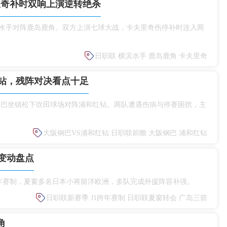
里奇补时双响上演逆转绝杀
滨水手对阵鹿岛鹿角。双方上演七球大战，卡夫里奇伤停补时连入两
。
日职联
横滨水手
鹿岛鹿角
卡夫里奇
钻，残阵对决看点十足
大阪钢巴坐镇松下吹田球场对阵浦和红钻。两队遭遇伤病与停赛困扰，主
大阪钢巴VS浦和红钻
日职联前瞻
大阪钢巴
浦和红钻
变动盘点
赛启用跨年赛制，夏窗多名日本小将留洋欧洲，多队完成外援阵容补强。
日职联新赛季
J1跨年赛制
日职联夏窗转会
广岛三箭
角