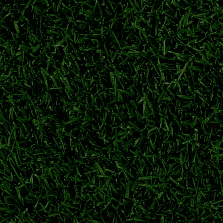
式开放，横滨水手、鹿岛鹿角、川崎前锋抓紧时间补强，应对联赛与
日职联
J联赛夏窗
横滨水手
鹿岛鹿角
、川崎前锋荣誉盘点
详解横滨水手、川崎前锋等强队夺冠历程，回顾日职联多年争霸格
日职联冠军次数排名
J1联赛哪个球队冠军最多
鹿岛鹿角
横滨水手
新赛季亚冠资格
身备战。球队积极调整阵容，目标在跨年赛季争夺亚冠参赛席位。
横滨水手
日职联
j1联赛
日职联季前热身