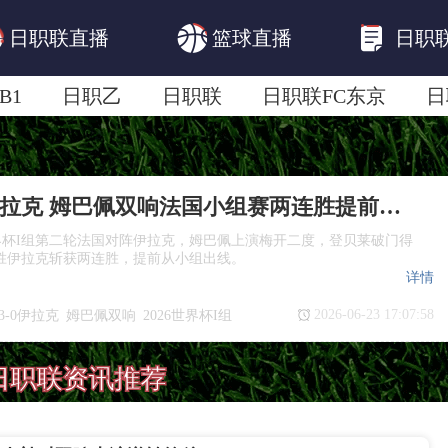
日职联直播
篮球直播
日职
B1
日职乙
日职联
日职联FC东京
日
日职联广岛三箭
日职联横滨水手
日职
法国3-0伊拉克 姆巴佩双响法国小组赛两连胜提前出线
世界杯I组第二轮法国对阵伊拉克，姆巴佩上演梅开二度，登贝莱破门得
战胜伊拉克斩获两连胜，提前从小组出线。
详情
2026-06-23 17:07:58
3-0伊拉克
姆巴佩双响
2026世界杯I组
出线
日职联资讯推荐