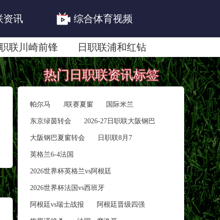
联资讯
综合体育视频
职联川崎前锋
日职联浦和红钻
联鹿岛鹿角
热门日职联资讯标签
帕尔马
J联赛夏窗
国际米兰
东京绿茵转会
2026-27日职联大阪钢巴
大阪钢巴夏窗转会
日职联8月7
英格兰6-4法国
2026世界杯英格兰vs阿根廷
2026世界杯法国vs西班牙
阿根廷vs瑞士战报
阿根廷晋级四强