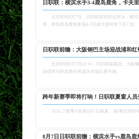
日职联：横滨水手3‑4鹿岛鹿角，卡夫
北京时间8月7日，日职联首轮焦点对决，横
球，帮助鹿岛鹿角客场4‑3完成大逆转拿下开门红
日职联前瞻：大阪钢巴主场迎战浦和红
北京时间8月7日18:30，日职联揭幕战，
场优势与阵容磨合将成为本场比赛关键。
跨年新赛季即将打响！日职联夏窗人员
2026‑27赛季J1联赛8月7日揭幕，J联
8月7日日职联前瞻：横滨水手vs鹿岛鹿