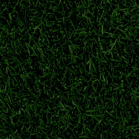
详解横滨水手、川崎前锋等强队夺冠历程，回顾日职联多年争霸格
日职联冠军次数排名
J1联赛哪个球队冠军最多
鹿岛鹿角
横滨水手
新赛季亚冠资格
身备战。球队积极调整阵容，目标在跨年赛季争夺亚冠参赛席位。
横滨水手
日职联
j1联赛
日职联季前热身
梦离开萨尔茨堡红牛，永久转会重返广岛三箭，旅欧球员回归J联
川村拓梦
广岛三箭
日职联转会
萨尔茨堡红牛
力冲刺下半程联赛