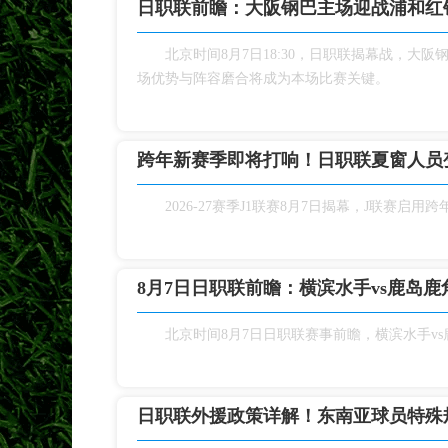
日职联前瞻：大阪钢巴主场迎战浦和红
北京时间8月7日18:30，日职联揭幕战，
场优势与阵容磨合将成为本场比赛关键。
跨年新赛季即将打响！日职联夏窗人员
2026‑27赛季J1联赛8月7日揭幕，J联
8月7日日职联前瞻：横滨水手vs鹿岛鹿
北京时间8月7日日职联赛事前瞻，横滨水手v
日职联外援政策详解！东南亚球员特殊