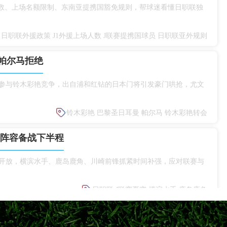
人数、上场名额限制、东南亚提携国豁免规则，帮球迷看懂日职联独
日职联外援政策
J1外援上场人数
J联赛提携国球员
日职联亚外规则
帕尔马拒绝
参与铃木彩艳竞争，出自浦和红钻的日本门将引发豪门哄抢，尤文
铃木彩艳
巴黎圣日耳曼
帕尔马
铃木彩艳转会
整阵容备战下半程
式开放，横滨水手、鹿岛鹿角、川崎前锋抓紧时间补强，应对联赛与
日职联
J联赛夏窗
横滨水手
鹿岛鹿角
、川崎前锋荣誉盘点