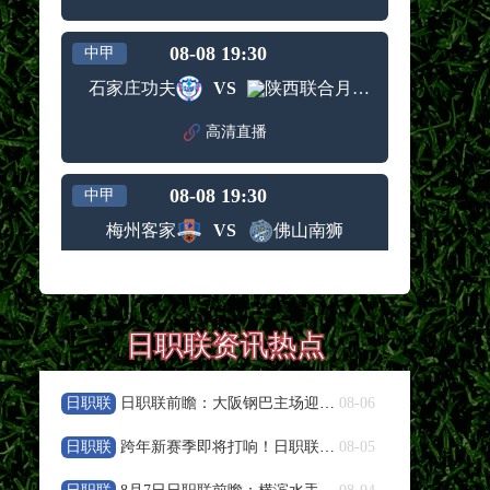
08-08 19:30
中甲
石家庄功夫
VS
陕西联合月亮泊队
高清直播
08-08 19:30
中甲
梅州客家
VS
佛山南狮
高清直播
08-08 19:30
中甲
日职联资讯热点
南京城市
VS
南通支云
日职联
日职联前瞻：大阪钢巴主场迎战浦和红钻，残阵对决看点十足
08-06
高清直播
日职联
跨年新赛季即将打响！日职联夏窗人员变动盘点
08-05
08-08 19:35
中超