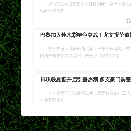
解读现行J1日职联完整外援制度，包含注册
特的外援体系。
巴黎加入铃木彩艳争夺战！尤文报价遭
转会专家罗马诺最新消息，巴黎圣日耳曼正式
图斯报价被帕尔马驳回，转会谈判仍在拉锯。
日职联夏窗开启引援热潮 多支豪门调
2026赛季日职联赛程过半，夏季转会窗口正
杯赛双线赛程。
日职联冠军次数排名！鹿岛、横滨水手