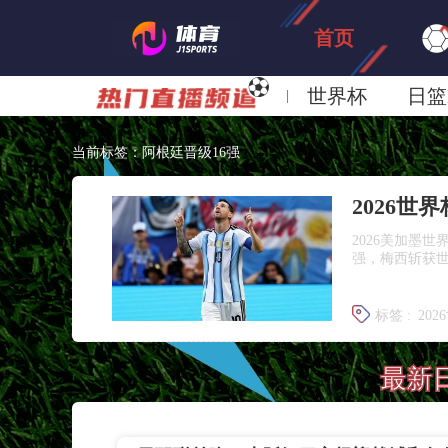
首页
世界杯
日篮
日职联大阪钢巴
当前标签：阿根廷晋级16强
2026世
2026美加墨世
强，梅西斩获世
标签 :
202
世界杯1/1
最新