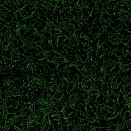
力派中场柴户海，充实中场轮换厚度，备战联赛下半程关键赛程。
东京绿茵
东京绿茵转会
东京绿茵补强
日职联夏窗
冲击日职联冠军
球员从神户胜利船重返老东家。经验丰富的本土后卫加盟，助力球
鹿岛鹿角
广濑陆斗
日职联转会
神户胜利船
特点与前景解析
田大然代表日本队出战大赛。对比两名锋线球员技术风格，展望二人
伊东纯也
前田大然
日本前锋
2026世界杯
迎战浦和红钻开启新赛季
钢巴夏窗人员变动、海外青训新星动态，详解揭幕战对阵浦和红钻的备战