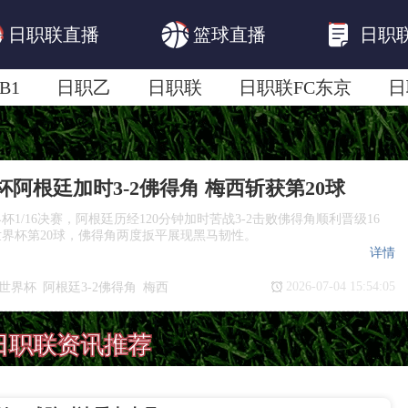
日职联直播
篮球直播
日职
B1
日职乙
日职联
日职联FC东京
日
日职联广岛三箭
日职联横滨水手
日职
界杯阿根廷加时3-2佛得角 梅西斩获第20球
界杯1/16决赛，阿根廷历经120分钟加时苦战3-2击败佛得角顺利晋级16
界杯第20球，佛得角两度扳平展现黑马韧性。
详情
2026-07-04 15:54:05
6世界杯
阿根廷3-2佛得角
梅西
6决赛
佛得角黑马
阿根廷晋级16强
日职联资讯推荐