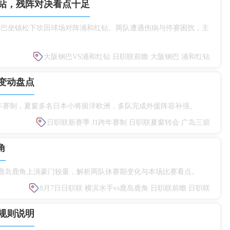
钻，残阵对决看点十足
大阪钢巴坐镇松下吹田球场对阵浦和红钻。两队遭遇伤病与停赛困扰，主
大阪钢巴VS浦和红钻
日职联前瞻
大阪钢巴
浦和红钻
变动盘点
赛启用跨年赛制，夏窗多名日本小将留洋欧洲，多队完成外援阵容补强。
日职联新赛季
J1跨年赛制
日职联夏窗转会
广岛三箭
角
s鹿岛鹿角上演豪门较量，解析两队休赛期变化与本场比赛看点。
8月7日日职联
横滨水手vs鹿岛鹿角
日职联前瞻
日职联
规则说明