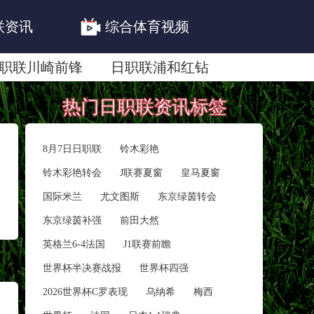
联资讯
综合体育视频
职联川崎前锋
日职联浦和红钻
联鹿岛鹿角
热门日职联资讯标签
8月7日日职联
铃木彩艳
铃木彩艳转会
J联赛夏窗
皇马夏窗
国际米兰
尤文图斯
东京绿茵转会
东京绿茵补强
前田大然
英格兰6-4法国
J1联赛前瞻
世界杯半决赛战报
世界杯四强
2026世界杯C罗表现
乌纳希
梅西