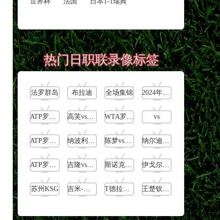
世界杯
法国
日本1-1瑞典
热门日职联录像标签
法罗群岛
布拉迪
全场集锦
2024年5月13日
ATP罗马大师赛男单第3轮
高芙vs巴多萨
WTA罗马大师赛女单第3轮
vs
ATP罗马大师赛女单第2轮
纳波利塔诺vs贾里
陈梦vs早田希娜
纳尔迪vs鲁内
ATP罗马大师赛男单第1轮
吉隆vs卢布列夫
斯诺克元老斯诺克世锦赛半决赛
伊戈尔-费格雷多vs德拉戈
苏州KSG
吉米-怀特vs费格雷多
T德拉戈vs沃森
王楚钦vs帕特里克-弗朗西斯卡