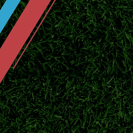
2026日职联夏窗持续运作，东京绿茵签下实
鹿岛鹿角官宣广濑陆斗回归！补强防线
日职联豪门鹿岛鹿角正式签下后卫广濑陆斗，
队下半程联赛争冠。
伊东纯也VS前田大然！日本两大前锋
2026美加墨世界杯落下帷幕，伊东纯也与前
俱乐部新赛季赛场表现。
大阪钢巴夏窗阵容全面更新！8月7日
2026/27跨年日职联开赛在即，盘点大阪