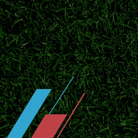
盘点J1联赛历史夺冠榜单，鹿岛鹿角领跑，
局。
横滨水手开启季前热身，补强阵容冲击
2026日职联临近开赛，横滨水手投入季前热
官宣！川村拓梦回归广岛三箭补强中场
北京时间7月25日官方消息，日本中场川村拓
赛。
东京绿茵敲定中场新援！补强中场，全