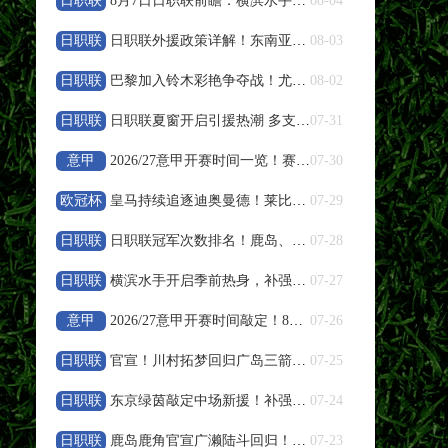
日职联
8月7日日职联前瞻：横滨水手vs鹿岛鹿角
08-04
浙江队
VS
武汉三镇
日职联
日职联外援政策详解！东南亚球员特殊规则说明
08-03
高清直播
日职联
巴黎加入铃木彩艳争夺战！尤文报价遭帕尔马拒绝
08-02
08-08 19:35
日职联
中超
日职联夏窗开启引援热潮 多支豪门调整阵容备战下半程
07-31
大连英博
VS
辽宁铁人
意甲
2026/27意甲开赛时间一览！赛程周期与参赛队伍整理
07-30
高清直播
欧冠杯
皇马持续追逐迪奥曼德！莱比锡天才引发欧冠豪门竞价
07-29
日职联
日职联冠军次数排名！鹿岛、横滨水手、川崎前锋荣誉盘点
07-28
08-08 20:00
中超
日职联
横滨水手开启季前热身，补强阵容冲击新赛季亚冠资格
07-27
云南玉昆
VS
成都蓉城
意甲
2026/27意甲开赛时间敲定！8月23日联赛正式打响
07-26
高清直播
日职联
官宣！川村拓梦回归广岛三箭补强中场
07-25
08-08 20:00
中甲
日职联
东京绿茵敲定中场新援！补强中场，全力冲刺下半程联赛
07-24
定南赣联
VS
大连鲲城
日职联
鹿岛鹿角官宣广濑陆斗回归！补强防线冲击日职联冠军
07-23