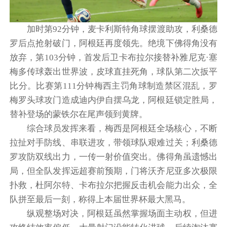
加时第92分钟，麦卡利斯特角球摆渡助攻，利桑德
罗后点抢射破门，阿根廷再度领先。绝境下佛得角没有
放弃，第103分钟，首发后卫卡布拉尔接替补雅尼克·塞
梅多传球轰出世界波，皮球直挂死角，球队第二次扳平
比分。比赛第111分钟梅西主罚角球制造禁区混乱，罗
梅罗头球攻门造成迪内伊自摆乌龙，阿根廷锁定胜局，
替补登场的蒙铁尔在尾声领到黄牌。
综合球员发挥来看，梅西是阿根廷全场核心，不断
拉扯对手防线、串联进攻，带领球队艰难过关；利桑德
罗攻防双线出力，一传一射价值突出。佛得角虽遗憾出
局，但全队发挥远超赛前预期，门将沃齐尼亚多次极限
扑救，杜阿尔特、卡布拉尔把握反击机会能力出众，全
队拼至最后一刻，称得上本届世界杯最大黑马。
纵观整场对决，阿根廷虽然掌握场面主动权，但进