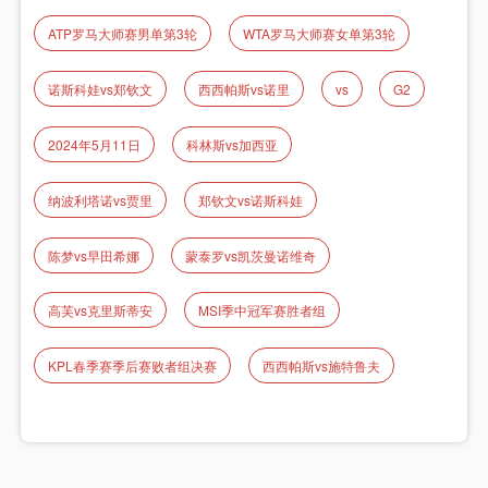
ATP罗马大师赛男单第3轮
WTA罗马大师赛女单第3轮
诺斯科娃vs郑钦文
西西帕斯vs诺里
vs
G2
2024年5月11日
科林斯vs加西亚
纳波利塔诺vs贾里
郑钦文vs诺斯科娃
陈梦vs早田希娜
蒙泰罗vs凯茨曼诺维奇
高芙vs克里斯蒂安
MSI季中冠军赛胜者组
KPL春季赛季后赛败者组决赛
西西帕斯vs施特鲁夫