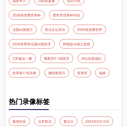
国际米兰
日职联夏窗
前田大然
2026美加墨世界杯
西班牙世界杯夺冠
法国vs英格兰
英法足坛对决
2026美加墨世界
2026世界杯法国vs西班牙
阿根廷vs瑞士战报
C罗最后一舞
葡萄牙0-1西班牙
伊比利亚德比
世界杯1/16决赛
佛得角黑马
世界杯
瑞典
热门录像标签
曼维利安
法罗群岛
爱尔兰
2024年5月13日