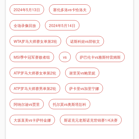
2024年5月13日
塞伦多洛vs卡恰洛夫
全场录像回放
2024年5月14日
WTA罗马大师赛女单第3轮
诺斯科娃vs郑钦文
MSI季中冠军赛败者组
vs
萨巴伦卡vs雅斯特雷姆斯
ATP罗马大师赛女单第2轮
谢里芙vs鲍里妮
ATP罗马大师赛男单第2轮
萨卡里vs加里宁娜
阿纳尔迪vs贾里
托尔莫vs奥斯塔彭科
大坂直美vs卡萨特金娜
斯诺克元老斯诺克世锦赛1/4决赛