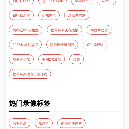
日职联转会
意甲北京时间
皇马夏窗
AC米兰
日职联新援
伊东纯也
J1联赛前瞻
阿根廷2-1英格兰
世界杯半决赛战报
梅西两助攻
2026世界杯战报
阿根廷晋级四强
哈兰德双响
奥亚萨瓦尔
美国2-0波黑
瑞典
世界杯淘汰赛出线形势
热门录像标签
法罗群岛
爱尔兰
南美区预选赛