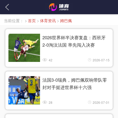
当前位置：
>
首页
>
体育资讯
>
姆巴佩
2026世界杯半决赛复盘：西班牙
2-0淘汰法国 率先闯入决赛
42
2026-07-15
法国3-0瑞典，姆巴佩双响带队零
封对手挺进世界杯十六强
28
2026-07-01