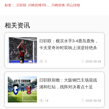
标签：
日职联
川崎前锋VS冈山绿雉
川崎前锋
冈山绿雉
相关资讯
日职联：横滨水手3‑4鹿岛鹿角，
卡夫里奇补时双响上演逆转绝杀
3
2026-08-08
日职联前瞻：大阪钢巴主场迎战
浦和红钻，残阵对决看点十足
18
2026-08-06