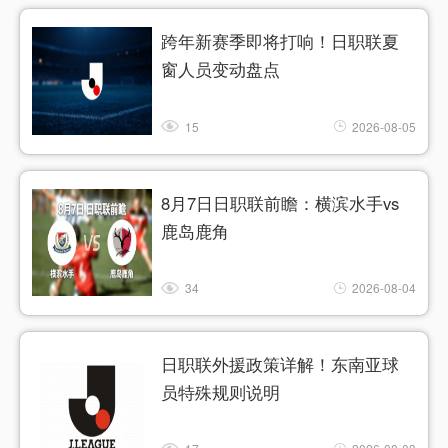
跨年新赛季即将打响！日职联夏
窗人员变动盘点
15
2026-08-05
8月7日日职联前瞻：横滨水手vs
鹿岛鹿角
34
2026-08-04
日职联外援政策详解！东南亚球
员特殊规则说明