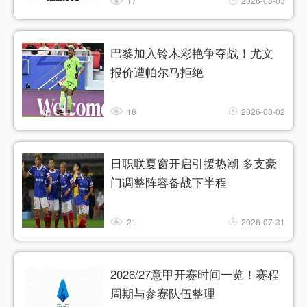
17
2026-08-03
巴黎加入铃木彩艳争夺战！尤文
报价遭帕尔马拒绝
18
2026-08-02
日职联夏窗开启引援热潮 多支豪
门调整阵容备战下半程
21
2026-07-31
2026/27意甲开赛时间一览！赛程
周期与参赛队伍整理