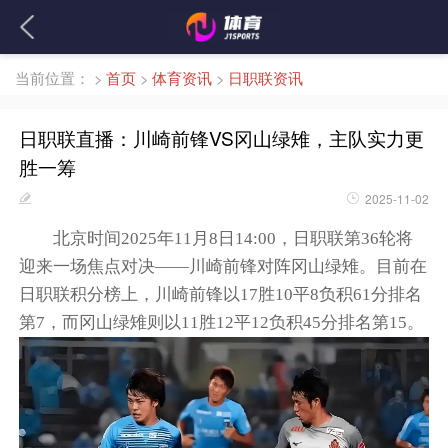
当前位置：
>
首页
>
体育资讯
>
日职联资讯
日职联直播：川崎前锋VS冈山绿雉，主队实力更
胜一筹
2025-11-02
北京时间2025年11月8日14:00，日职联第36轮将
迎来一场焦点对决——川崎前锋对阵冈山绿雉。目前在
日职联积分榜上，川崎前锋以17胜10平8负积61分排名
第7，而冈山绿雉则以11胜12平12负积45分排名第15。