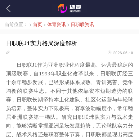
当前位置：
>
首页
>
体育资讯
>
日职联资讯
日职联J1实力格局深度解析
2026-06-10
日职联J1作为亚洲职业化程度最高、运营最稳定的
顶级联赛，自1993年职业化改革以来，日职联历经三
十余年稳步发展，已经形成体系成熟、青训完善、竞争
均衡的联赛生态。不同于其他依靠资本短期造势的联
赛，日职联长期坚持本土化建队、社区化运营与年轻球
员培养，整体实力下限极高，赛季波动幅度小，常年稳
居亚洲联赛第一梯队。研究日职联球队实力与战术走
向，能够清晰掌握亚洲足坛发展趋势，无论球队实力分
层、战术风格还是联赛整体节奏，日职联都呈现出高度