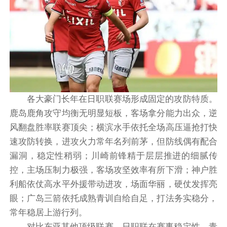
各大豪门长年在日职联赛场形成固定的攻防特质。
鹿岛鹿角攻守均衡无明显短板，客场拿分能力出众，逆
风翻盘胜率联赛顶尖；横滨水手依托全场高压逼抢打快
速攻防转换，进攻火力常年名列前茅，但防线偶有配合
漏洞，稳定性稍弱；川崎前锋精于层层推进的细腻传
控，主场压制力极强，客场攻坚效率有所下滑；神户胜
利船依仗高水平外援带动进攻，场面华丽，硬仗发挥亮
眼；广岛三箭依托成熟青训自给自足，打法务实稳分，
常年稳居上游行列。
对比东亚其他顶级联赛，日职联在赛事稳定性、青