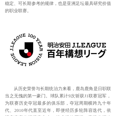
稳定、可长期参考的规律，也是亚洲足坛最具研究价值
的职业联赛。
从历史荣誉与长期统治力来看，鹿岛鹿角是日职联
当之无愧的第一豪门。球队累计9次斩获J1联赛冠军，
为联赛历史夺冠最多的俱乐部，夺冠周期横跨九十年
代、2010年代直至近年，即便经历多轮阵容迭代，依