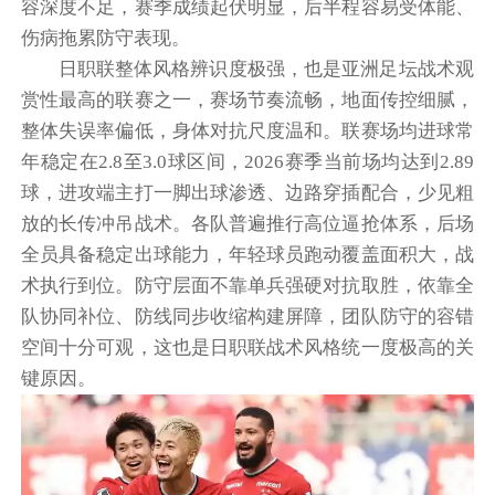
容深度不足，赛季成绩起伏明显，后半程容易受体能、
伤病拖累防守表现。
日职联整体风格辨识度极强，也是亚洲足坛战术观
赏性最高的联赛之一，赛场节奏流畅，地面传控细腻，
整体失误率偏低，身体对抗尺度温和。联赛场均进球常
年稳定在2.8至3.0球区间，2026赛季当前场均达到2.89
球，进攻端主打一脚出球渗透、边路穿插配合，少见粗
放的长传冲吊战术。各队普遍推行高位逼抢体系，后场
全员具备稳定出球能力，年轻球员跑动覆盖面积大，战
术执行到位。防守层面不靠单兵强硬对抗取胜，依靠全
队协同补位、防线同步收缩构建屏障，团队防守的容错
空间十分可观，这也是日职联战术风格统一度极高的关
键原因。