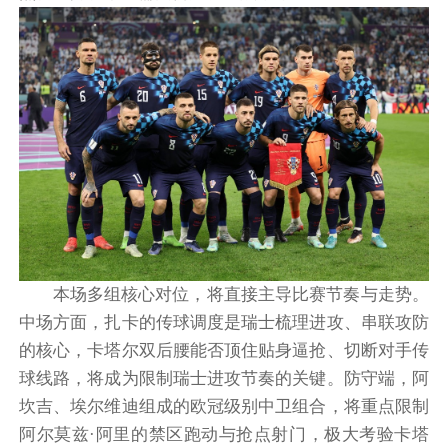
本场多组核心对位，将直接主导比赛节奏与走势。
中场方面，扎卡的传球调度是瑞士梳理进攻、串联攻防
的核心，卡塔尔双后腰能否顶住贴身逼抢、切断对手传
球线路，将成为限制瑞士进攻节奏的关键。防守端，阿
坎吉、埃尔维迪组成的欧冠级别中卫组合，将重点限制
阿尔莫兹·阿里的禁区跑动与抢点射门，极大考验卡塔