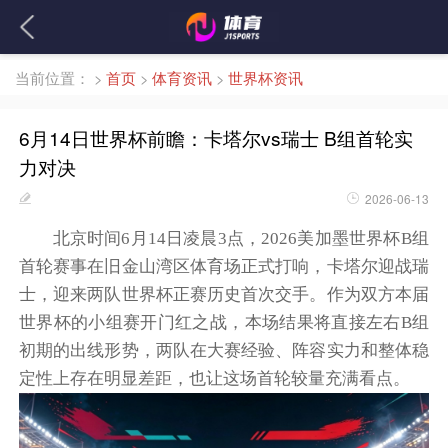
当前位置：
>
首页
>
体育资讯
>
世界杯资讯
6月14日世界杯前瞻：卡塔尔vs瑞士 B组首轮实
力对决
2026-06-13
北京时间6月14日凌晨3点，2026美加墨世界杯B组
首轮赛事在旧金山湾区体育场正式打响，卡塔尔迎战瑞
士，迎来两队世界杯正赛历史首次交手。作为双方本届
世界杯的小组赛开门红之战，本场结果将直接左右B组
初期的出线形势，两队在大赛经验、阵容实力和整体稳
定性上存在明显差距，也让这场首轮较量充满看点。