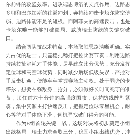
尔前锋的攻坚效率。进攻端恩博洛的支点作用、边路恩
多耶和巴尔加斯的往返冲刺，会持续冲击卡塔尔防空薄
弱、边路体能不足的短板。而阿菲夫的高速反击，也是
卡塔尔唯一能够打破僵局、威胁瑞士防线的关键突破
口。
结合两队技战术特点，本场取胜思路清晰明确。实
力占优的瑞士，只需稳扎稳打把控比赛节奏，利用边路
持续拉扯消耗对手体能，尽早建立比分优势，充分发挥
定位球和高空球优势，同时减少后场低级失误，严控对
手反击机会，便能牢牢掌握赛场主动权。处于弱势的卡
塔尔，想要在强敌身上抢分，必须做好长时间死守的准
备，顶住前六十分钟的高强度围攻，保持防线阵型紧
凑，集中资源主打快速反击，把握定位球零星机会，耐
心等待对手体能下滑，伺机寻找破门得分的可能。
作为B组首轮关键一战，这场对决将初步奠定小组
出线格局。瑞士力求全取三分，稳固小组出线优势，冲