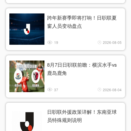
跨年新赛季即将打响！日职联夏
窗人员变动盘点
19
2026-08-05
8月7日日职联前瞻：横滨水手vs
鹿岛鹿角
37
2026-08-04
日职联外援政策详解！东南亚球
员特殊规则说明