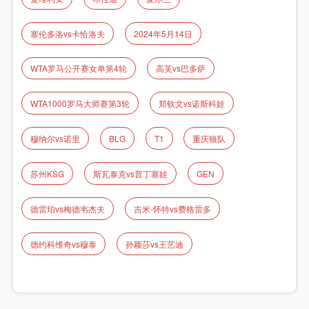
塞伦多洛vs卡恰洛夫
2024年5月14日
WTA罗马公开赛女单第4轮
高芙vs巴多萨
WTA1000罗马大师赛第3轮
郑钦文vs诺斯科娃
穆纳尔vs诺里
BLG
T1
重庆狼队
苏州KSG
斯瓦泰克vs普丁塞娃
GEN
德雷珀vs梅德韦杰夫
吉米-怀特vs费格雷多
德约科维奇vs穆泰
孙颖莎vs王艺迪