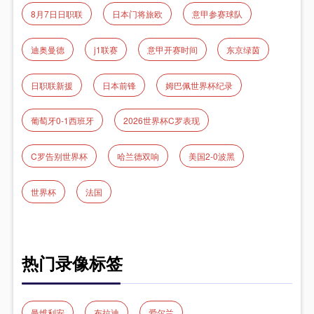
8月7日日职联
日本门将旅欧
意甲参赛球队
迪奥曼德
j1联赛
意甲开赛时间
东京绿茵
日职联新援
日本前锋
姆巴佩世界杯纪录
葡萄牙0-1西班牙
2026世界杯C罗表现
C罗告别世界杯
哈兰德双响
美国2-0波黑
世界杯
法国
热门录像标签
曼维利安
布拉迪
爱尔兰