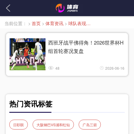
当前位置：
>
首页
>
体育资讯
>
球队表现点评
西班牙战平佛得角！2026世界杯H
组首轮赛况复盘
48
2026-06-16
热门资讯标签
日职联
大阪钢巴VS浦和红钻
广岛三箭