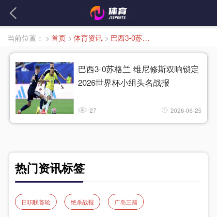
当前位置：
>
首页
>
体育资讯
>
巴西3-0苏格兰
巴西3-0苏格兰 维尼修斯双响锁定
2026世界杯小组头名战报
27
2026-06-25
热门资讯标签
日职联首轮
绝杀战报
广岛三箭