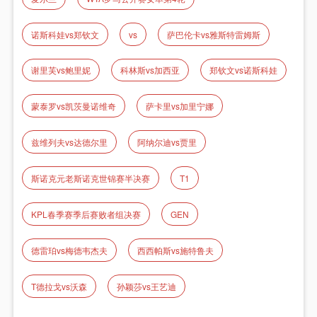
诺斯科娃vs郑钦文
vs
萨巴伦卡vs雅斯特雷姆斯
谢里芙vs鲍里妮
科林斯vs加西亚
郑钦文vs诺斯科娃
蒙泰罗vs凯茨曼诺维奇
萨卡里vs加里宁娜
兹维列夫vs达德尔里
阿纳尔迪vs贾里
斯诺克元老斯诺克世锦赛半决赛
T1
KPL春季赛季后赛败者组决赛
GEN
德雷珀vs梅德韦杰夫
西西帕斯vs施特鲁夫
T德拉戈vs沃森
孙颖莎vs王艺迪