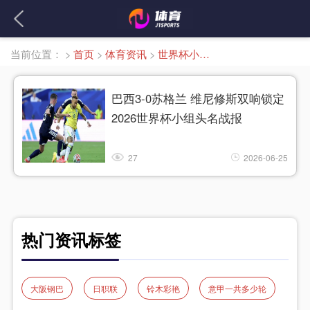
当前位置：
>
首页
>
体育资讯
>
世界杯小组头名
巴西3-0苏格兰 维尼修斯双响锁定
2026世界杯小组头名战报
27
2026-06-25
热门资讯标签
大阪钢巴
日职联
铃木彩艳
意甲一共多少轮