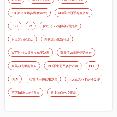
ATP罗马大师赛男单第3轮
MSI季中冠军赛败者组
PSG
vs
萨巴伦卡vs雅斯特雷姆斯
谢里芙vs鲍里妮
郑钦文vs诺斯科娃
WTT沙特大满贯女单半决赛
蒙泰罗vs凯茨曼诺维奇
高芙vs克里斯蒂安
MSI季中冠军赛胜者组
BLG
GEN
德雷珀vs梅德韦杰夫
大坂直美vs卡萨特金娜
西西帕斯vs施特鲁夫
肯-达赫迪vsD蓬贾