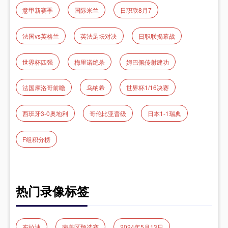
意甲新赛季
国际米兰
日职联8月7
法国vs英格兰
英法足坛对决
日职联揭幕战
世界杯四强
梅里诺绝杀
姆巴佩传射建功
法国摩洛哥前瞻
乌纳希
世界杯1/16决赛
西班牙3-0奥地利
哥伦比亚晋级
日本1-1瑞典
F组积分榜
热门录像标签
布拉迪
南美区预选赛
2024年5月13日