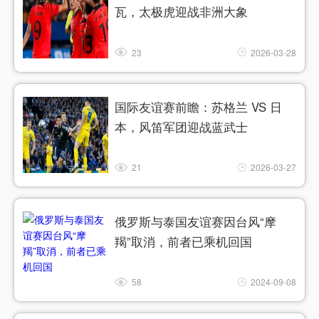
瓦，太极虎迎战非洲大象
23
2026-03-28
国际友谊赛前瞻：苏格兰 VS 日
本，风笛军团迎战蓝武士
21
2026-03-27
俄罗斯与泰国友谊赛因台风“摩
羯”取消，前者已乘机回国
58
2024-09-08