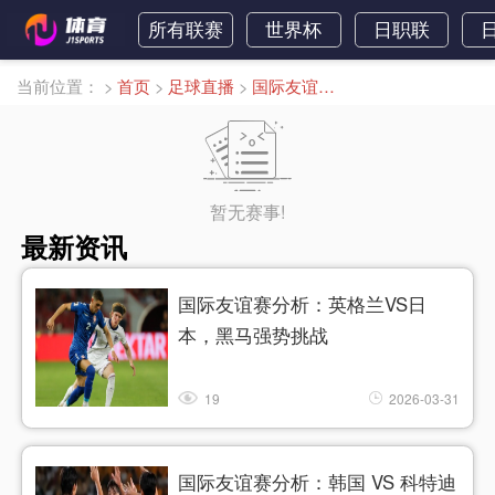
所有联赛
世界杯
日职联
当前位置：
>
首页
>
足球直播
>
国际友谊直播
暂无赛事!
最新资讯
国际友谊赛分析：英格兰VS日
本，黑马强势挑战
19
2026-03-31
国际友谊赛分析：韩国 VS 科特迪