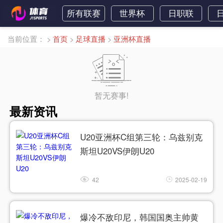
所有联赛
世界杯
日职联
当前位置：
>
首页
>
足球直播
>
亚洲杯直播
暂无赛事!
最新资讯
U20亚洲杯C组第三轮：乌兹别克
斯坦U20VS伊朗U20
42
2025-02-19
爆冷不敌印尼，韩国国奥主帅黄