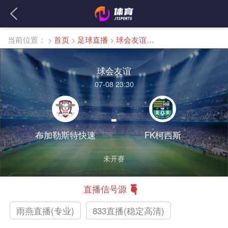
当前位置：
>
首页
>
足球直播
>
球会友谊直播
球会友谊
07-08 23:30
-
布加勒斯特快速
FK柯西斯
未开赛
直播信号源
雨燕直播(专业)
833直播(稳定高清)