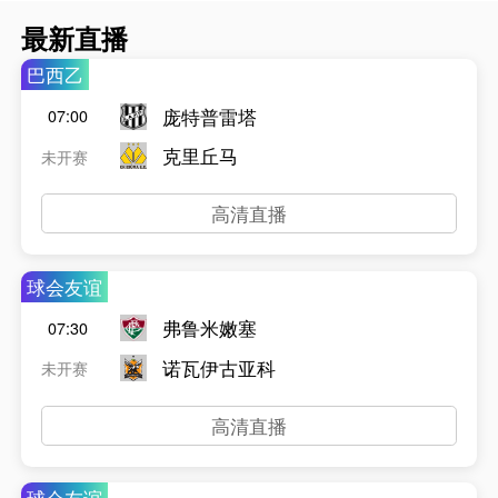
最新直播
巴西乙
庞特普雷塔
07:00
克里丘马
未开赛
高清直播
球会友谊
弗鲁米嫩塞
07:30
诺瓦伊古亚科
未开赛
高清直播