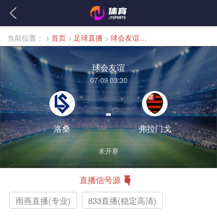
当前位置：
>
首页
>
足球直播
>
球会友谊直播
球会友谊
07-09 03:30
-
洛桑
弗拉门戈
未开赛
直播信号源
雨燕直播(专业)
833直播(稳定高清)