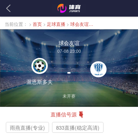
当前位置：
>
首页
>
足球直播
>
球会友谊直播
球会友谊
07-08 23:00
-
渥恩斯多夫
未开赛
直播信号源
雨燕直播(专业)
833直播(稳定高清)