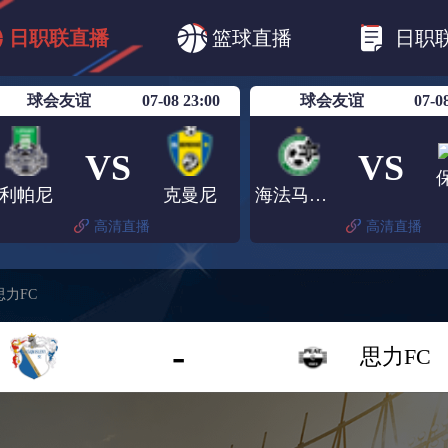
B1
日职乙
日职联
日职联FC东京
日
日职联直播
篮球直播
日职
日职联广岛三箭
日职联横滨水手
日职
球会友谊
07-08 23:00
球会友谊
07-0
VS
VS
利帕尼
克曼尼
海法马卡比
高清直播
高清直播
思力FC
-
思力FC