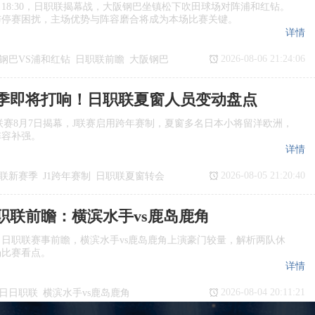
日18:30，日职联揭幕战，大阪钢巴坐镇松下吹田球场对阵浦和红钻。
与停赛困扰，主场优势与阵容磨合将成为本场比赛关键。
详情
2026-08-06 21:24:06
钢巴VS浦和红钻
日职联前瞻
大阪钢巴
季即将打响！日职联夏窗人员变动盘点
季J1联赛8月7日揭幕，J联赛启用跨年赛制，夏窗多名日本小将留洋欧洲，
阵容补强。
详情
2026-08-05 21:20:40
联新赛季
J1跨年赛制
日职联夏窗转会
日职联前瞻：横滨水手vs鹿岛鹿角
日日职联赛事前瞻，横滨水手vs鹿岛鹿角上演豪门较量，解析两队休
场比赛看点。
详情
2026-08-04 20:11:21
7日日职联
横滨水手vs鹿岛鹿角
瞻
日职联