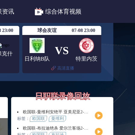
职联川崎前锋
日职联浦和红钻
联资讯
综合体育视频
联鹿岛鹿角
8 23:00
球会友谊
07-08 23:00
VS
保克什
日利纳B队
特里内茨
高清直播
日职联录像回放
欧国联-曼维利安绝平 亚美尼亚2-2法罗群岛
标签：
欧国联
曼维利
安
欧国联-布拉迪绝杀 爱尔兰客场2-1逆转芬兰
标签：
欧国联
布拉迪