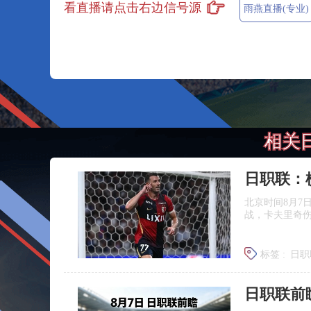
看直播请点击右边信号源
雨燕直播(专业)
相关
北京时间8月7
战，卡夫里奇伤
标签 :
日职