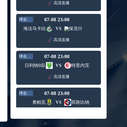
赛女单
高清直播
标签：
2024年5
ATP罗马
第3轮
月12日
大师赛
兹维列夫vs达德尔里 全场录像回放
男单第1
07-08 23:00
球会友谊
标签：
2024年5
ATP罗马
轮
月13日
大师赛
海法马卡比
VS
保克什
阿纳尔迪vs贾里 全场录像回放
男单第3
标签：
2024年5
ATP罗马
轮
高清直播
月12日
大师赛
高芙vs克里斯蒂安 全场录像回放
男单第2
标签：
2024年5
WTA罗
轮
07-08 23:00
球会友谊
月12日
马大师
托尔莫vs奥斯塔彭科 全场录像回放
赛女单
日利纳B队
VS
特里内茨
标签：
2024年5
WTA罗
第3轮
月13日
马大师
斯诺克元老斯诺克世锦赛半决赛 伊戈尔-费格雷多vs德拉戈 全场录像回放
高清直播
赛女单
标签：
2024年5
斯诺克
第3轮
月12日
元老斯
穆纳尔vs诺里 全场录像回放
07-08 23:00
诺克世
球会友谊
标签：
2024年5
ATP罗马
锦赛半
奥帕瓦
VS
荷路比纳
月12日
大师赛
决赛
MSI季中冠军赛胜者组 BLG vs T1 全场录像回放
男单第2
标签：
2024年5
MSI季中
轮
高清直播
月12日
冠军赛
KPL春季赛季后赛败者组决赛 重庆狼队 vs 苏州KSG 全场录像回放
胜者组