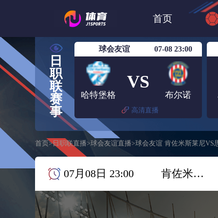
世界杯
日篮
首页
日职联大阪钢巴
球会友谊
07-08 23:00
日
职
VS
联
哈特堡格
布尔诺
赛
事
高清直播
首页
>
日职联直播
>
球会友谊直播
>
球会友谊 肯佐米斯莱尼VS
07月08日 23:00
肯佐米斯莱尼