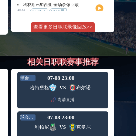
月11日
大师赛
科林斯vs加西亚 全场录像回放
女单第2
标签：
2024年5
WTA罗
轮
月13日
马大师
斯维托丽娜vs萨巴伦卡 全场录像回放
赛女单
查看更多日职联录像回放>>
标签：
2024年5
WTA罗
第3轮
月14日
马公开
纳波利塔诺vs贾里 全场录像回放
赛女单
标签：
2024年5
ATP罗马
第4轮
月14日
大师赛
郑钦文vs诺斯科娃 全场录像回放
男单第3
相关日职联赛事推荐
标签：
2024年5
WTA1000
轮
月11日
罗马大
WTT沙特大满贯女单半决赛 陈梦vs早田希娜 全场录像回放
师赛第3
标签：
2024年5
WTT沙
轮
07-08 23:00
球会友谊
月11日
特大满
蒙泰罗vs凯茨曼诺维奇 全场录像回放
哈特堡格
VS
布尔诺
贯女单
标签：
2024年5
ATP罗马
半决赛
月13日
大师赛
高清直播
纳尔迪vs鲁内 全场录像回放
男单第3
标签：
2024年5
ATP罗马
轮
月12日
大师赛
07-08 23:00
球会友谊
萨卡里vs加里宁娜 全场录像回放
男单第2
标签：
2024年5
WTA罗
轮
利帕尼
VS
克曼尼
月13日
马大师
吉隆vs卢布列夫 全场录像回放