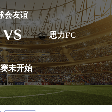
球会友谊
VS
思力FC
比赛未开始