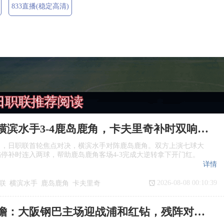
833直播(稳定高清)
日职联推荐阅读
日职联：横滨水手3‑4鹿岛鹿角，卡夫里奇补时双响上演逆转绝杀
日，日职联首轮焦点对决，横滨水手对阵鹿岛鹿角。双方上演七球大
停补时连入两球，帮助鹿岛鹿角客场4‑3完成大逆转拿下开门红。
详情
2026-08-08 00:10:39
联
横滨水手
鹿岛鹿角
卡夫里奇
日职联前瞻：大阪钢巴主场迎战浦和红钻，残阵对决看点十足