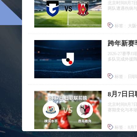
北京时间8月7
两队遭遇伤病
标签 :
大阪
浦和红钻
跨年新赛
2026‑27赛
多队完成外援
标签 :
日职
广岛三箭
8月7日
北京时间8月7
赛期变化与本
标签 :
8月
日职联前