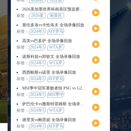
2026美加墨世界杯南美区预选赛第9轮全场集锦
标签：
2026美
南美区
加墨世
预选赛
塞伦多洛vs卡恰洛夫 全场录像回放
界杯
标签：
2024年5
ATP罗马
月13日
大师赛
高芙vs巴多萨 全场录像回放
男单第3
标签：
2024年5
WTA罗
轮
月14日
马公开
诺斯科娃vs郑钦文 全场录像回放
赛女单
标签：
2024年5
WTA罗
第4轮
月12日
马大师
西西帕斯vs诺里 全场录像回放
赛女单
标签：
2024年5
ATP罗马
第3轮
月14日
大师赛
MSI季中冠军赛败者组 PSG vs G2 全场录像回放
男单第3
标签：
2024年5
MSI季中
轮
月12日
冠军赛
萨巴伦卡vs雅斯特雷姆斯 全场录像回放
败者组
标签：
2024年5
WTA罗
月13日
马大师
谢里芙vs鲍里妮 全场录像回放
赛女单
标签：
2024年5
ATP罗马
第3轮