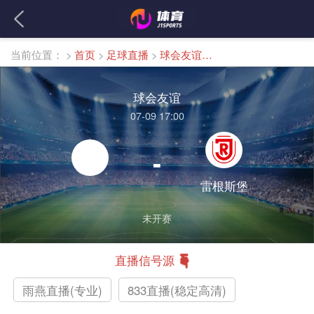
当前位置：
>
首页
>
足球直播
>
球会友谊直播
球会友谊
07-09 17:00
-
雷根斯堡
未开赛
直播信号源
雨燕直播(专业)
833直播(稳定高清)