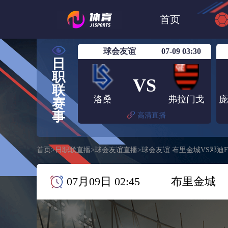
世界杯
日篮
首页
日职联大阪钢巴
球会友谊
07-09 03:30
日
职
VS
联
洛桑
弗拉门戈
赛
事
高清直播
首页
>
日职联直播
>
球会友谊直播
>
球会友谊 布里金城VS邓迪F
07月09日 02:45
布里金城