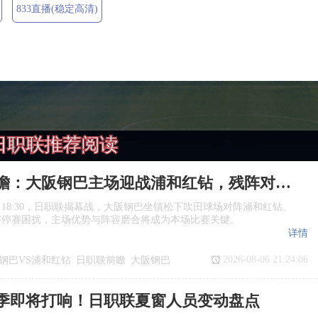
833直播(稳定高清)
日职联推荐阅读
日职联前瞻：大阪钢巴主场迎战浦和红钻，残阵对决看点十足
日18:30，日职联揭幕战，大阪钢巴坐镇松下吹田球场对阵浦和红钻。
与停赛困扰，主场优势与阵容磨合将成为本场比赛关键。
详情
2026-08-06 21:24:06
钢巴VS浦和红钻
日职联前瞻
大阪钢巴
季即将打响！日职联夏窗人员变动盘点