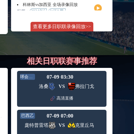
月11日
大师赛
科林斯vs加西亚 全场录像回放
女单第2
标签：
2024年5
WTA罗
轮
月13日
马大师
斯维托丽娜vs萨巴伦卡 全场录像回放
赛女单
查看更多日职联录像回放>>
标签：
2024年5
WTA罗
第3轮
月14日
马公开
纳波利塔诺vs贾里 全场录像回放
赛女单
标签：
2024年5
ATP罗马
第4轮
月14日
大师赛
郑钦文vs诺斯科娃 全场录像回放
男单第3
相关日职联赛事推荐
标签：
2024年5
WTA1000
轮
月11日
罗马大
WTT沙特大满贯女单半决赛 陈梦vs早田希娜 全场录像回放
师赛第3
标签：
2024年5
WTT沙
轮
07-09 03:30
球会友谊
月11日
特大满
蒙泰罗vs凯茨曼诺维奇 全场录像回放
洛桑
VS
弗拉门戈
贯女单
标签：
2024年5
ATP罗马
半决赛
月13日
大师赛
高清直播
纳尔迪vs鲁内 全场录像回放
男单第3
标签：
2024年5
ATP罗马
轮
月12日
大师赛
07-09 07:00
巴西乙
萨卡里vs加里宁娜 全场录像回放
男单第2
标签：
2024年5
WTA罗
轮
庞特普雷塔
VS
克里丘马
月13日
马大师
吉隆vs卢布列夫 全场录像回放