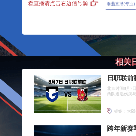
看直播请点击右边信号源
雨燕直播(专业)
相关
北京时间8月7
两队遭遇伤病
标签 :
大阪
浦和红钻
跨年新赛