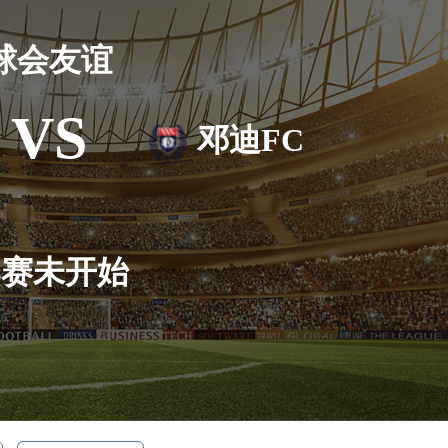
球会友谊
VS
邓迪FC
比赛未开始