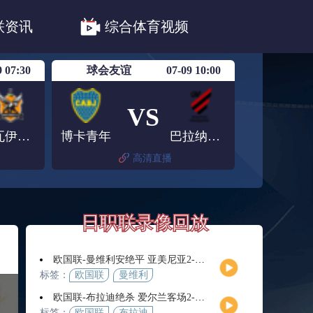
职联川崎前锋
日职联浦和红钻
联资讯
综合体育视频
联鹿岛鹿角
9 07:30
球会友谊
07-09 10:00
VS
诺瓦伊古亚科
博卡青年
巴拉纳竞技
高清直播
日职联录像回放
欧国联-曼维利安绝平 亚美尼亚2-2法罗群岛
标签：
欧国联
曼维利
安
欧国联-布拉迪绝杀 爱尔兰客场2-1逆转芬兰
标签：
欧国联
布拉迪