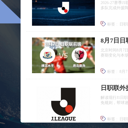
2026‑27赛
多队完成外援
标签 :
日职
广岛三箭
8月7日
北京时间8月7
赛期变化与本
标签 :
8月
日职联前
日职联外
解读现行J1日
免规则，帮球
标签 :
日职
J联赛提携