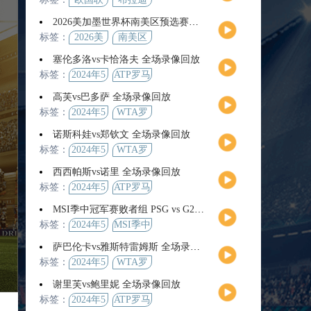
2026美加墨世界杯南美区预选赛第9轮全场集锦
标签：
2026美
南美区
加墨世
预选赛
塞伦多洛vs卡恰洛夫 全场录像回放
界杯
标签：
2024年5
ATP罗马
月13日
大师赛
高芙vs巴多萨 全场录像回放
男单第3
标签：
2024年5
WTA罗
轮
月14日
马公开
诺斯科娃vs郑钦文 全场录像回放
赛女单
标签：
2024年5
WTA罗
第4轮
月12日
马大师
西西帕斯vs诺里 全场录像回放
赛女单
标签：
2024年5
ATP罗马
第3轮
月14日
大师赛
MSI季中冠军赛败者组 PSG vs G2 全场录像回放
男单第3
标签：
2024年5
MSI季中
轮
月12日
冠军赛
萨巴伦卡vs雅斯特雷姆斯 全场录像回放
败者组
标签：
2024年5
WTA罗
月13日
马大师
谢里芙vs鲍里妮 全场录像回放
赛女单
标签：
2024年5
ATP罗马
第3轮