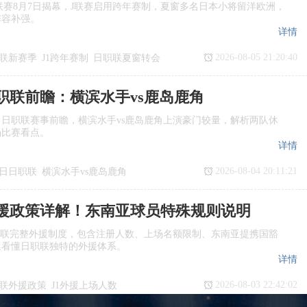
季J1联赛8月7日揭幕，J联赛启用跨年赛制，夏窗多名日本小将留洋欧洲，
阵容补强。
详情
2026-08-05 21:20:40
联新赛季
J1跨年赛制
日职联夏窗转会
日职联前瞻：横滨水手vs鹿岛鹿角
日日职联赛事前瞻，横滨水手vs鹿岛鹿角上演豪门较量，解析两队休
场比赛看点。
详情
2026-08-04 20:11:21
7日日职联
横滨水手vs鹿岛鹿角
瞻
日职联
援政策详解！东南亚球员特殊规则说明
职联完整外援制度，包含注册人数、上场名额限制、东南亚提携国豁
迷看懂日职联独特的外援体系。
详情
2026-08-03 22:42:02
联外援政策
J1外援上场人数
国球员
日职联亚外规则