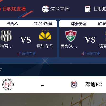
B1
日职乙
日职联
日职联FC东京
日
日职联直播
篮球直播
日职
日职联广岛三箭
日职联横滨水手
日职
巴西乙
07-09 07:00
球会友谊
07-0
VS
VS
庞特普雷塔
克里丘马
弗鲁米嫩塞
高清直播
高清直播
C
-
邓迪FC