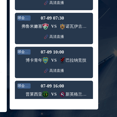
赛女单
高清直播
标签：
2024年5
ATP罗马
第3轮
月12日
大师赛
兹维列夫vs达德尔里 全场录像回放
男单第1
07-09 07:30
球会友谊
标签：
2024年5
ATP罗马
轮
月13日
大师赛
弗鲁米嫩塞
VS
诺瓦伊古亚科
阿纳尔迪vs贾里 全场录像回放
男单第3
标签：
2024年5
ATP罗马
轮
高清直播
月12日
大师赛
高芙vs克里斯蒂安 全场录像回放
男单第2
标签：
2024年5
WTA罗
轮
07-09 10:00
球会友谊
月12日
马大师
托尔莫vs奥斯塔彭科 全场录像回放
赛女单
博卡青年
VS
巴拉纳竞技
标签：
2024年5
WTA罗
第3轮
月13日
马大师
斯诺克元老斯诺克世锦赛半决赛 伊戈尔-费格雷多vs德拉戈 全场录像回放
高清直播
赛女单
标签：
2024年5
斯诺克
第3轮
月12日
元老斯
穆纳尔vs诺里 全场录像回放
07-09 16:00
诺克世
球会友谊
标签：
2024年5
ATP罗马
锦赛半
普莱西亚
VS
新英格兰革命
月12日
大师赛
决赛
MSI季中冠军赛胜者组 BLG vs T1 全场录像回放
男单第2
标签：
2024年5
MSI季中
轮
高清直播
月12日
冠军赛
KPL春季赛季后赛败者组决赛 重庆狼队 vs 苏州KSG 全场录像回放
胜者组