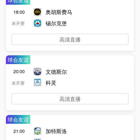
球会友谊
奥胡斯费马
18:00
锡尔克堡
未开赛
高清直播
球会友谊
文德斯尔
20:00
科灵
未开赛
高清直播
球会友谊
加特斯洛
21:00