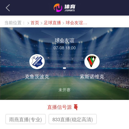
当前位置：
>
首页
>
足球直播
>
球会友谊直播
球会友谊
07-08 18:00
-
克鲁茨波克
索斯诺维克
未开赛
直播信号源
雨燕直播(专业)
833直播(稳定高清)