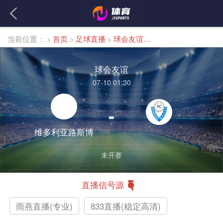
当前位置：
>
首页
>
足球直播
>
球会友谊直播
球会友谊
07-10 01:30
-
维多利亚路斯博
未开赛
直播信号源
雨燕直播(专业)
833直播(稳定高清)