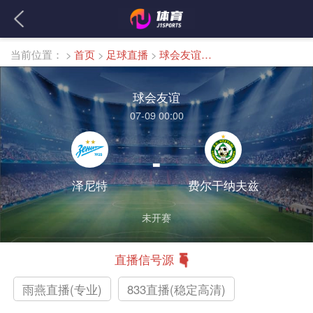
当前位置：
>
首页
>
足球直播
>
球会友谊直播
球会友谊
07-09 00:00
-
泽尼特
费尔干纳夫兹
未开赛
直播信号源
雨燕直播(专业)
833直播(稳定高清)