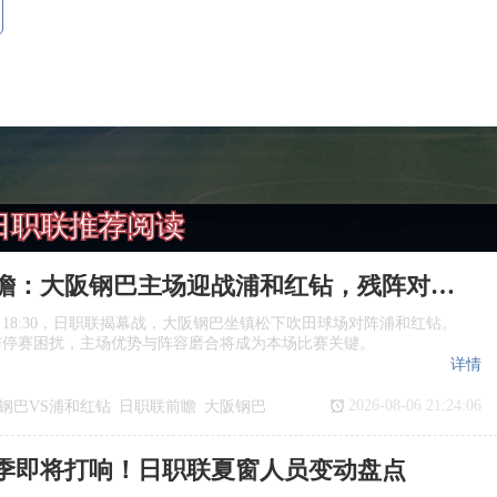
日职联推荐阅读
日职联前瞻：大阪钢巴主场迎战浦和红钻，残阵对决看点十足
日18:30，日职联揭幕战，大阪钢巴坐镇松下吹田球场对阵浦和红钻。
与停赛困扰，主场优势与阵容磨合将成为本场比赛关键。
详情
2026-08-06 21:24:06
钢巴VS浦和红钻
日职联前瞻
大阪钢巴
季即将打响！日职联夏窗人员变动盘点