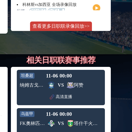
月11日
大师赛
科林斯vs加西亚 全场录像回放
女单第2
标签：
2024年5
WTA罗
轮
月13日
马大师
斯维托丽娜vs萨巴伦卡 全场录像回放
赛女单
查看更多日职联录像回放>>
标签：
2024年5
WTA罗
第3轮
月14日
马公开
纳波利塔诺vs贾里 全场录像回放
赛女单
标签：
2024年5
ATP罗马
第4轮
月14日
大师赛
郑钦文vs诺斯科娃 全场录像回放
男单第3
相关日职联赛事推荐
标签：
2024年5
WTA1000
轮
月11日
罗马大
WTT沙特大满贯女单半决赛 陈梦vs早田希娜 全场录像回放
师赛第3
标签：
2024年5
WTT沙
轮
11-06 00:00
坦桑超
月11日
特大满
蒙泰罗vs凯茨曼诺维奇 全场录像回放
纳姆古戈俱乐部
VS
阿赞
贯女单
标签：
2024年5
ATP罗马
半决赛
月13日
大师赛
高清直播
纳尔迪vs鲁内 全场录像回放
男单第3
标签：
2024年5
ATP罗马
轮
月12日
大师赛
11-06 00:00
乌兹甲
萨卡里vs加里宁娜 全场录像回放
男单第2
标签：
2024年5
WTA罗
轮
FK奧林匹克B队
VS
塔什干火车头
月13日
马大师
吉隆vs卢布列夫 全场录像回放