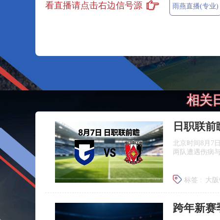
看直播请点击右边信号源
雨燕直播(专业)
相关
北京时间8月7
两队遭遇伤病
标签 :
大阪
浦和红钻
跨年新赛