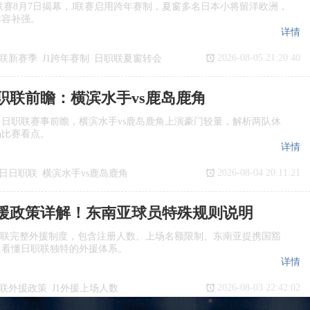
季J1联赛8月7日揭幕，J联赛启用跨年赛制，夏窗多名日本小将留洋欧洲，
阵容补强。
详情
2026-08-05 21:20:40
联新赛季
J1跨年赛制
日职联夏窗转会
日职联前瞻：横滨水手vs鹿岛鹿角
日日职联赛事前瞻，横滨水手vs鹿岛鹿角上演豪门较量，解析两队休
场比赛看点。
详情
2026-08-04 20:11:21
7日日职联
横滨水手vs鹿岛鹿角
瞻
日职联
援政策详解！东南亚球员特殊规则说明
职联完整外援制度，包含注册人数、上场名额限制、东南亚提携国豁
迷看懂日职联独特的外援体系。
详情
2026-08-03 22:42:02
联外援政策
J1外援上场人数
国球员
日职联亚外规则