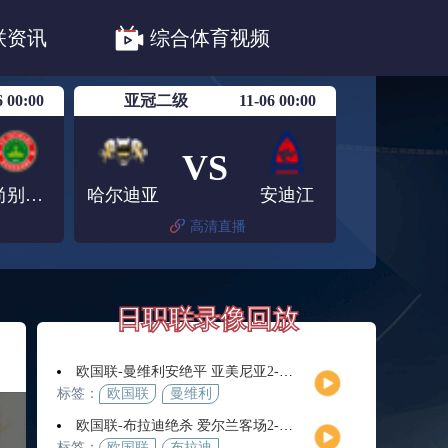
职联川崎前锋
日职联浦和红钻
联资讯
综合体育视频
联鹿岛鹿角
6 00:00
亚冠二级
11-06 00:00
VS
杜尚别独立
哈尔迪亚
安迪江
高清直播
日职联录像回放
欧国联-曼维利安绝平 亚美尼亚2-2法罗群岛
标签：
欧国联
曼维利
安
欧国联-布拉迪绝杀 爱尔兰客场2-1逆转芬兰
标签：
欧国联
布拉迪