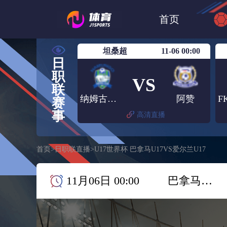
世界杯
日篮
首页
日职联大阪钢巴
坦桑超
11-06 00:00
日
职
VS
联
纳姆古戈俱乐部
阿赞
赛
事
高清直播
首页
>
日职联直播
>
U17世界杯 巴拿马U17VS爱尔兰U17
11月06日 00:00
巴拿马U17