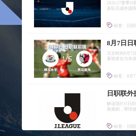
2026‑27赛
多队完成外援
标签 :
日职
广岛三箭
8月7日
北京时间8月7
赛期变化与本
标签 :
8月
日职联前
日职联外
解读现行J1日
免规则，帮球
标签 :
日职
J联赛提携