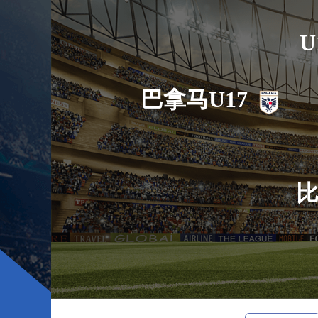
U
巴拿马U17