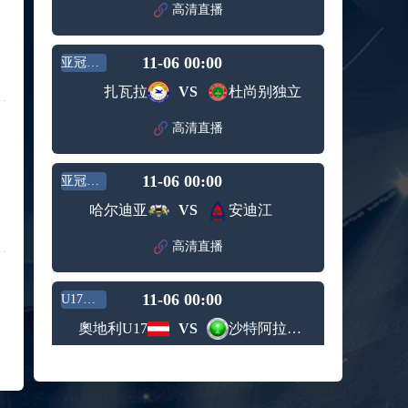
赛女单
高清直播
标签：
2024年5
ATP罗马
第3轮
月12日
大师赛
兹维列夫vs达德尔里 全场录像回放
男单第1
11-06 00:00
亚冠二级
标签：
2024年5
ATP罗马
轮
月13日
大师赛
扎瓦拉
VS
杜尚别独立
阿纳尔迪vs贾里 全场录像回放
男单第3
标签：
2024年5
ATP罗马
轮
高清直播
月12日
大师赛
高芙vs克里斯蒂安 全场录像回放
男单第2
标签：
2024年5
WTA罗
轮
11-06 00:00
亚冠二级
月12日
马大师
托尔莫vs奥斯塔彭科 全场录像回放
赛女单
哈尔迪亚
VS
安迪江
标签：
2024年5
WTA罗
第3轮
月13日
马大师
斯诺克元老斯诺克世锦赛半决赛 伊戈尔-费格雷多vs德拉戈 全场录像回放
高清直播
赛女单
标签：
2024年5
斯诺克
第3轮
月12日
元老斯
穆纳尔vs诺里 全场录像回放
11-06 00:00
诺克世
U17世界杯
标签：
2024年5
ATP罗马
锦赛半
奧地利U17
VS
沙特阿拉伯U17
月12日
大师赛
决赛
MSI季中冠军赛胜者组 BLG vs T1 全场录像回放
男单第2
标签：
2024年5
MSI季中
轮
高清直播
月12日
冠军赛
KPL春季赛季后赛败者组决赛 重庆狼队 vs 苏州KSG 全场录像回放
胜者组