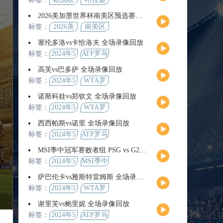
2026美加墨世界杯南美区预选赛第9轮全场集锦
标签：
2026美
南美区
加墨世
预选赛
塞伦多洛vs卡恰洛夫 全场录像回放
界杯
标签：
2024年5
ATP罗马
月13日
大师赛
高芙vs巴多萨 全场录像回放
男单第3
标签：
2024年5
WTA罗
轮
月14日
马公开
诺斯科娃vs郑钦文 全场录像回放
赛女单
标签：
2024年5
WTA罗
第4轮
月12日
马大师
西西帕斯vs诺里 全场录像回放
赛女单
标签：
2024年5
ATP罗马
第3轮
月14日
大师赛
MSI季中冠军赛败者组 PSG vs G2 全场录像回放
男单第3
标签：
2024年5
MSI季中
轮
月12日
冠军赛
萨巴伦卡vs雅斯特雷姆斯 全场录像回放
败者组
标签：
2024年5
WTA罗
月13日
马大师
谢里芙vs鲍里妮 全场录像回放
赛女单
标签：
2024年5
ATP罗马
第3轮