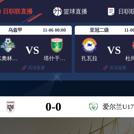
B1
日职乙
日职联
日职联FC东京
日
日职联直播
篮球直播
日职
日职联广岛三箭
日职联横滨水手
日职
乌兹甲
11-06 00:00
亚冠二级
11-0
VS
VS
FK奧林匹克B队
塔什干火车头
扎瓦拉
高清直播
高清直播
0-0
爱尔兰U17