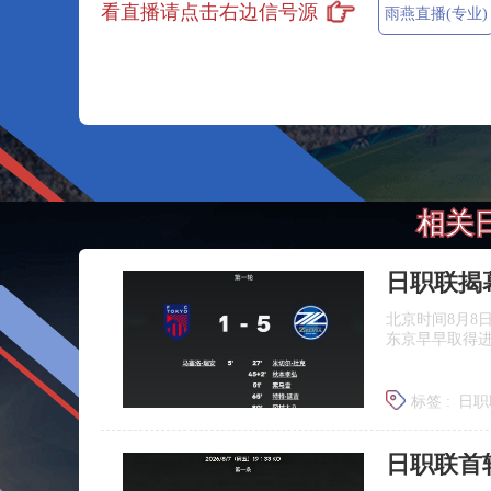
看直播请点击右边信号源
雨燕直播(专业)
相关
北京时间8月8
东京早早取得
标签 :
日职
日职联首