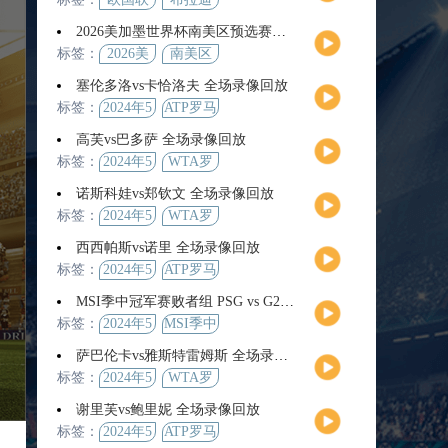
2026美加墨世界杯南美区预选赛第9轮全场集锦
标签：
2026美
南美区
加墨世
预选赛
塞伦多洛vs卡恰洛夫 全场录像回放
界杯
标签：
2024年5
ATP罗马
月13日
大师赛
高芙vs巴多萨 全场录像回放
男单第3
标签：
2024年5
WTA罗
轮
月14日
马公开
诺斯科娃vs郑钦文 全场录像回放
赛女单
标签：
2024年5
WTA罗
第4轮
月12日
马大师
西西帕斯vs诺里 全场录像回放
赛女单
标签：
2024年5
ATP罗马
第3轮
月14日
大师赛
MSI季中冠军赛败者组 PSG vs G2 全场录像回放
男单第3
标签：
2024年5
MSI季中
轮
月12日
冠军赛
萨巴伦卡vs雅斯特雷姆斯 全场录像回放
败者组
标签：
2024年5
WTA罗
月13日
马大师
谢里芙vs鲍里妮 全场录像回放
赛女单
标签：
2024年5
ATP罗马
第3轮