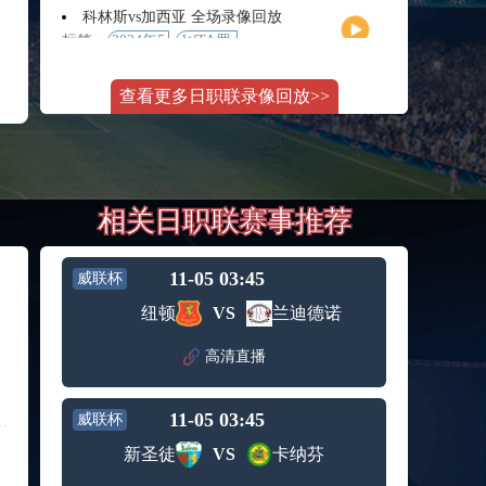
月11日
大师赛
科林斯vs加西亚 全场录像回放
女单第2
标签：
2024年5
WTA罗
轮
月13日
马大师
斯维托丽娜vs萨巴伦卡 全场录像回放
赛女单
查看更多日职联录像回放>>
标签：
2024年5
WTA罗
第3轮
月14日
马公开
纳波利塔诺vs贾里 全场录像回放
赛女单
标签：
2024年5
ATP罗马
第4轮
月14日
大师赛
郑钦文vs诺斯科娃 全场录像回放
男单第3
相关日职联赛事推荐
标签：
2024年5
WTA1000
轮
月11日
罗马大
WTT沙特大满贯女单半决赛 陈梦vs早田希娜 全场录像回放
师赛第3
标签：
2024年5
WTT沙
轮
11-05 03:45
威联杯
月11日
特大满
蒙泰罗vs凯茨曼诺维奇 全场录像回放
纽顿
VS
兰迪德诺
贯女单
标签：
2024年5
ATP罗马
半决赛
月13日
大师赛
高清直播
纳尔迪vs鲁内 全场录像回放
男单第3
标签：
2024年5
ATP罗马
轮
月12日
大师赛
11-05 03:45
威联杯
萨卡里vs加里宁娜 全场录像回放
男单第2
标签：
2024年5
WTA罗
轮
新圣徒
VS
卡纳芬
月13日
马大师
吉隆vs卢布列夫 全场录像回放