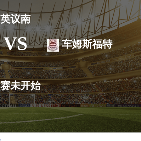
英议南
VS
车姆斯福特
比赛未开始