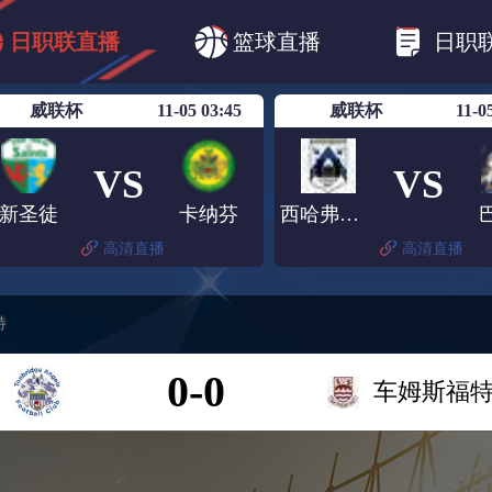
B1
日职乙
日职联
日职联FC东京
日
日职联直播
篮球直播
日职
日职联广岛三箭
日职联横滨水手
日职
威联杯
11-05 03:45
威联杯
11-0
VS
VS
新圣徒
卡纳芬
西哈弗福德
高清直播
高清直播
特
0-0
车姆斯福