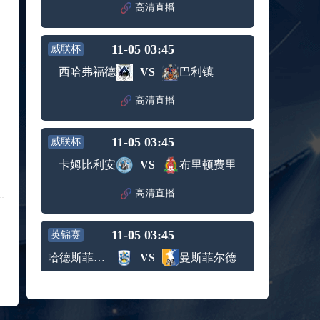
赛女单
高清直播
标签：
2024年5
ATP罗马
第3轮
月12日
大师赛
兹维列夫vs达德尔里 全场录像回放
男单第1
11-05 03:45
威联杯
标签：
2024年5
ATP罗马
轮
月13日
大师赛
西哈弗福德
VS
巴利镇
阿纳尔迪vs贾里 全场录像回放
男单第3
标签：
2024年5
ATP罗马
轮
高清直播
月12日
大师赛
高芙vs克里斯蒂安 全场录像回放
男单第2
标签：
2024年5
WTA罗
轮
11-05 03:45
威联杯
月12日
马大师
托尔莫vs奥斯塔彭科 全场录像回放
赛女单
卡姆比利安
VS
布里顿费里
标签：
2024年5
WTA罗
第3轮
月13日
马大师
斯诺克元老斯诺克世锦赛半决赛 伊戈尔-费格雷多vs德拉戈 全场录像回放
高清直播
赛女单
标签：
2024年5
斯诺克
第3轮
月12日
元老斯
穆纳尔vs诺里 全场录像回放
11-05 03:45
诺克世
英锦赛
标签：
2024年5
ATP罗马
锦赛半
哈德斯菲尔德
VS
曼斯菲尔德
月12日
大师赛
决赛
MSI季中冠军赛胜者组 BLG vs T1 全场录像回放
男单第2
标签：
2024年5
MSI季中
轮
高清直播
月12日
冠军赛
KPL春季赛季后赛败者组决赛 重庆狼队 vs 苏州KSG 全场录像回放
胜者组