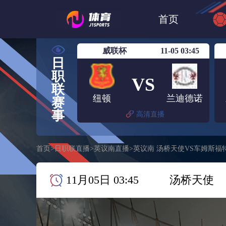
世界杯
日篮
首页
日职联大阪钢巴
威联杯
11-05 03:45
日
职
VS
联
纽顿
兰迪德诺
赛
事
高清直播
首页
>
日职联直播
>
英议南直播
>
英议南 汤桥天使VS车姆斯福
11月05日 03:45
汤桥天使