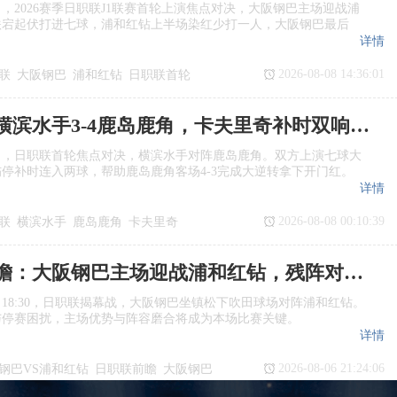
日，2026赛季日职联J1联赛首轮上演焦点对决，大阪钢巴主场迎战浦
跌宕起伏打进七球，浦和红钻上半场染红少打一人，大阪钢巴最后
详情
2026-08-08 14:36:01
联
大阪钢巴
浦和红钻
日职联首轮
日职联：横滨水手3‑4鹿岛鹿角，卡夫里奇补时双响上演逆转绝杀
日，日职联首轮焦点对决，横滨水手对阵鹿岛鹿角。双方上演七球大
停补时连入两球，帮助鹿岛鹿角客场4‑3完成大逆转拿下开门红。
详情
2026-08-08 00:10:39
联
横滨水手
鹿岛鹿角
卡夫里奇
日职联前瞻：大阪钢巴主场迎战浦和红钻，残阵对决看点十足
日18:30，日职联揭幕战，大阪钢巴坐镇松下吹田球场对阵浦和红钻。
与停赛困扰，主场优势与阵容磨合将成为本场比赛关键。
详情
2026-08-06 21:24:06
钢巴VS浦和红钻
日职联前瞻
大阪钢巴