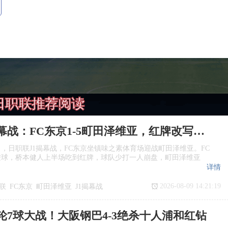
日职联推荐阅读
日职联揭幕战：FC东京1‑5町田泽维亚，红牌改写战局
日，日职联J1揭幕战，FC东京坐镇味之素体育场迎战町田泽维亚。FC
进球，桥本健人上半场吃到红牌，球队少打一人崩盘，町田泽维亚
详情
2026-08-09 14:21:19
联
FC东京
町田泽维亚
J1揭幕战
轮7球大战！大阪钢巴4‑3绝杀十人浦和红钻