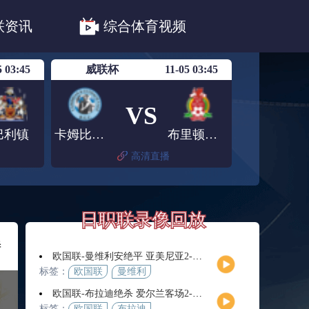
职联川崎前锋
日职联浦和红钻
联资讯
综合体育视频
联鹿岛鹿角
5 03:45
威联杯
11-05 03:45
VS
巴利镇
卡姆比利安
布里顿费里
高清直播
日职联录像回放
特
欧国联-曼维利安绝平 亚美尼亚2-2法罗群岛
标签：
欧国联
曼维利
安
欧国联-布拉迪绝杀 爱尔兰客场2-1逆转芬兰
标签：
欧国联
布拉迪