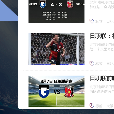
北京时间8月7
和红钻。全场
标签 :
日职
北京时间8月7
战，卡夫里奇伤
标签 :
日职
北京时间8月7
两队遭遇伤病
标签 :
大阪
浦和红钻