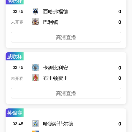
威联杯
西哈弗福德
0
03:45
巴利镇
0
未开赛
高清直播
威联杯
卡姆比利安
0
03:45
布里顿费里
0
未开赛
高清直播
英锦赛
哈德斯菲尔德
0
03:45