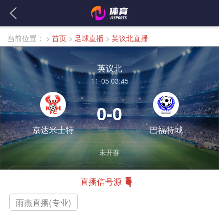
当前位置：
>
首页
>
足球直播
>
英议北直播
英议北
11-05 03:45
0-0
京达米士特
巴福特城
未开赛
直播信号源
雨燕直播(专业)