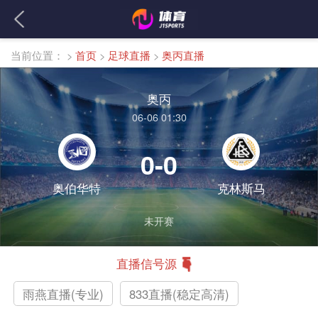
当前位置：
>
首页
>
足球直播
>
奥丙直播
奥丙
06-06 01:30
0-0
奥伯华特
克林斯马
未开赛
直播信号源
雨燕直播(专业)
833直播(稳定高清)