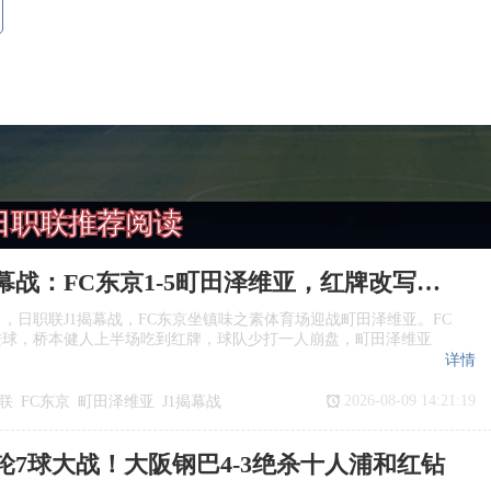
日职联推荐阅读
日职联揭幕战：FC东京1‑5町田泽维亚，红牌改写战局
日，日职联J1揭幕战，FC东京坐镇味之素体育场迎战町田泽维亚。FC
进球，桥本健人上半场吃到红牌，球队少打一人崩盘，町田泽维亚
详情
2026-08-09 14:21:19
联
FC东京
町田泽维亚
J1揭幕战
轮7球大战！大阪钢巴4‑3绝杀十人浦和红钻