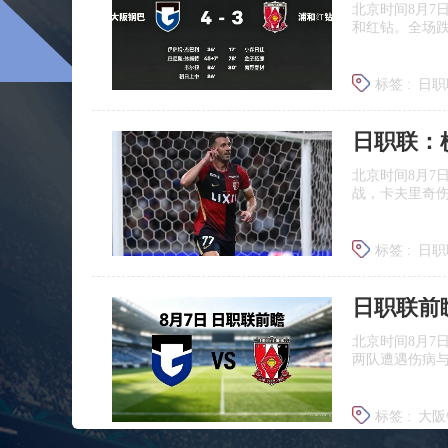
北京时间8月7
和红钻。全场
标签 :
日职
北京时间8月7
战，卡夫里奇伤
标签 :
日职
北京时间8月7
两队遭遇伤病
标签 :
大阪
浦和红钻