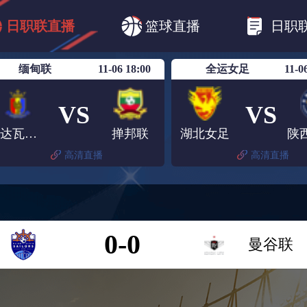
B1
日职乙
日职联
日职联FC东京
日
日职联直播
篮球直播
日职
日职联广岛三箭
日职联横滨水手
日职
缅甸联
11-06 18:00
全运女足
11-0
VS
VS
汉达瓦迪联
掸邦联
湖北女足
高清直播
高清直播
0-0
曼谷联