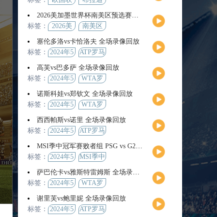
2026美加墨世界杯南美区预选赛第9轮全场集锦
标签：
2026美
南美区
加墨世
预选赛
塞伦多洛vs卡恰洛夫 全场录像回放
界杯
标签：
2024年5
ATP罗马
月13日
大师赛
高芙vs巴多萨 全场录像回放
男单第3
标签：
2024年5
WTA罗
轮
月14日
马公开
诺斯科娃vs郑钦文 全场录像回放
赛女单
标签：
2024年5
WTA罗
第4轮
月12日
马大师
西西帕斯vs诺里 全场录像回放
赛女单
标签：
2024年5
ATP罗马
第3轮
月14日
大师赛
MSI季中冠军赛败者组 PSG vs G2 全场录像回放
男单第3
标签：
2024年5
MSI季中
轮
月12日
冠军赛
萨巴伦卡vs雅斯特雷姆斯 全场录像回放
败者组
标签：
2024年5
WTA罗
月13日
马大师
谢里芙vs鲍里妮 全场录像回放
赛女单
标签：
2024年5
ATP罗马
第3轮