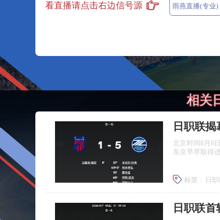
看直播请点击右边信号源
雨燕直播(专业)
相关
北京时间8月8
东京早早取得
标签 :
日职
日职联首