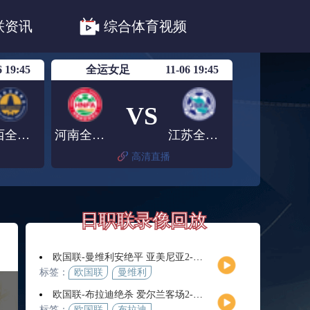
职联川崎前锋
日职联浦和红钻
联资讯
综合体育视频
联鹿岛鹿角
6 19:45
全运女足
11-06 19:45
VS
陕西全运女足
河南全运女足
江苏全运女足
高清直播
日职联录像回放
欧国联-曼维利安绝平 亚美尼亚2-2法罗群岛
标签：
欧国联
曼维利
安
欧国联-布拉迪绝杀 爱尔兰客场2-1逆转芬兰
标签：
欧国联
布拉迪