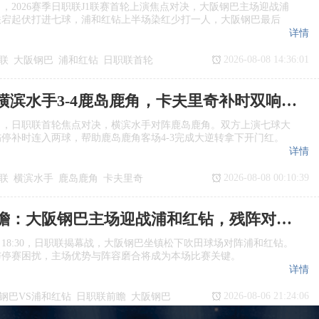
日，2026赛季日职联J1联赛首轮上演焦点对决，大阪钢巴主场迎战浦
跌宕起伏打进七球，浦和红钻上半场染红少打一人，大阪钢巴最后
详情
2026-08-08 14:36:01
联
大阪钢巴
浦和红钻
日职联首轮
日职联：横滨水手3‑4鹿岛鹿角，卡夫里奇补时双响上演逆转绝杀
日，日职联首轮焦点对决，横滨水手对阵鹿岛鹿角。双方上演七球大
停补时连入两球，帮助鹿岛鹿角客场4‑3完成大逆转拿下开门红。
详情
2026-08-08 00:10:39
联
横滨水手
鹿岛鹿角
卡夫里奇
日职联前瞻：大阪钢巴主场迎战浦和红钻，残阵对决看点十足
日18:30，日职联揭幕战，大阪钢巴坐镇松下吹田球场对阵浦和红钻。
与停赛困扰，主场优势与阵容磨合将成为本场比赛关键。
详情
2026-08-06 21:24:06
钢巴VS浦和红钻
日职联前瞻
大阪钢巴