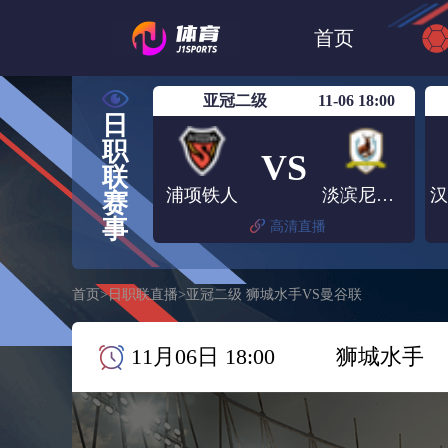
世界杯
日篮
首页
日职联大阪钢巴
亚冠二级
11-06 18:00
日
职
VS
联
浦项铁人
淡滨尼流浪者
赛
事
高清直播
首页
>
日职联直播
>
亚冠二级 狮城水手VS曼谷联
11月06日 18:00
狮城水手