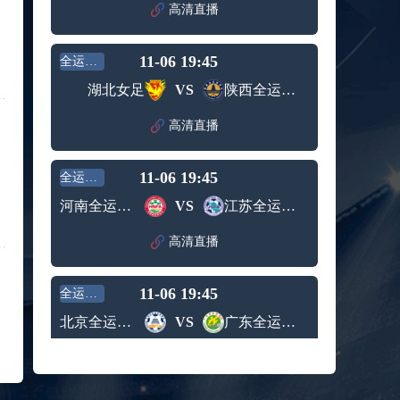
赛女单
高清直播
标签：
2024年5
ATP罗马
第3轮
月12日
大师赛
兹维列夫vs达德尔里 全场录像回放
男单第1
11-06 19:45
全运女足
标签：
2024年5
ATP罗马
轮
月13日
大师赛
湖北女足
VS
陕西全运女足
阿纳尔迪vs贾里 全场录像回放
男单第3
标签：
2024年5
ATP罗马
轮
高清直播
月12日
大师赛
高芙vs克里斯蒂安 全场录像回放
男单第2
标签：
2024年5
WTA罗
轮
11-06 19:45
全运女足
月12日
马大师
托尔莫vs奥斯塔彭科 全场录像回放
赛女单
河南全运女足
VS
江苏全运女足
标签：
2024年5
WTA罗
第3轮
月13日
马大师
斯诺克元老斯诺克世锦赛半决赛 伊戈尔-费格雷多vs德拉戈 全场录像回放
高清直播
赛女单
标签：
2024年5
斯诺克
第3轮
月12日
元老斯
穆纳尔vs诺里 全场录像回放
11-06 19:45
诺克世
全运女足
标签：
2024年5
ATP罗马
锦赛半
北京全运女足
VS
广东全运女足
月12日
大师赛
决赛
MSI季中冠军赛胜者组 BLG vs T1 全场录像回放
男单第2
标签：
2024年5
MSI季中
轮
高清直播
月12日
冠军赛
KPL春季赛季后赛败者组决赛 重庆狼队 vs 苏州KSG 全场录像回放
胜者组