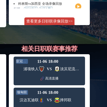
月11日
大师赛
科林斯vs加西亚 全场录像回放
女单第2
标签：
2024年5
WTA罗
轮
月13日
马大师
斯维托丽娜vs萨巴伦卡 全场录像回放
赛女单
查看更多日职联录像回放>>
标签：
2024年5
WTA罗
第3轮
月14日
马公开
纳波利塔诺vs贾里 全场录像回放
赛女单
标签：
2024年5
ATP罗马
第4轮
月14日
大师赛
郑钦文vs诺斯科娃 全场录像回放
男单第3
相关日职联赛事推荐
标签：
2024年5
WTA1000
轮
月11日
罗马大
WTT沙特大满贯女单半决赛 陈梦vs早田希娜 全场录像回放
师赛第3
标签：
2024年5
WTT沙
轮
11-06 18:00
亚冠二级
月11日
特大满
蒙泰罗vs凯茨曼诺维奇 全场录像回放
浦项铁人
VS
淡滨尼流浪者
贯女单
标签：
2024年5
ATP罗马
半决赛
月13日
大师赛
高清直播
纳尔迪vs鲁内 全场录像回放
男单第3
标签：
2024年5
ATP罗马
轮
月12日
大师赛
11-06 18:00
缅甸联
萨卡里vs加里宁娜 全场录像回放
男单第2
标签：
2024年5
WTA罗
轮
汉达瓦迪联
VS
掸邦联
月13日
马大师
吉隆vs卢布列夫 全场录像回放