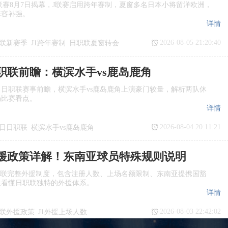
季J1联赛8月7日揭幕，J联赛启用跨年赛制，夏窗多名日本小将留洋欧洲，
阵容补强。
详情
2026-08-05 21:20:40
联新赛季
J1跨年赛制
日职联夏窗转会
日职联前瞻：横滨水手vs鹿岛鹿角
日日职联赛事前瞻，横滨水手vs鹿岛鹿角上演豪门较量，解析两队休
场比赛看点。
详情
2026-08-04 20:11:21
7日日职联
横滨水手vs鹿岛鹿角
瞻
日职联
援政策详解！东南亚球员特殊规则说明
职联完整外援制度，包含注册人数、上场名额限制、东南亚提携国豁
迷看懂日职联独特的外援体系。
详情
2026-08-03 22:42:02
联外援政策
J1外援上场人数
国球员
日职联亚外规则