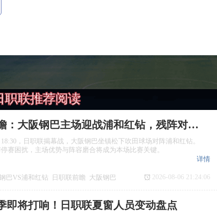
日职联推荐阅读
日职联前瞻：大阪钢巴主场迎战浦和红钻，残阵对决看点十足
日18:30，日职联揭幕战，大阪钢巴坐镇松下吹田球场对阵浦和红钻。
与停赛困扰，主场优势与阵容磨合将成为本场比赛关键。
详情
2026-08-06 21:24:06
钢巴VS浦和红钻
日职联前瞻
大阪钢巴
季即将打响！日职联夏窗人员变动盘点