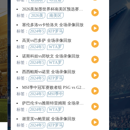
2026美加墨世界杯南美区预选赛第9轮全场集锦
标签：
2026美
南美区
加墨世
预选赛
塞伦多洛vs卡恰洛夫 全场录像回放
界杯
标签：
2024年5
ATP罗马
月13日
大师赛
高芙vs巴多萨 全场录像回放
男单第3
标签：
2024年5
WTA罗
轮
月14日
马公开
诺斯科娃vs郑钦文 全场录像回放
赛女单
标签：
2024年5
WTA罗
第4轮
月12日
马大师
西西帕斯vs诺里 全场录像回放
赛女单
标签：
2024年5
ATP罗马
第3轮
月14日
大师赛
MSI季中冠军赛败者组 PSG vs G2 全场录像回放
男单第3
标签：
2024年5
MSI季中
轮
月12日
冠军赛
萨巴伦卡vs雅斯特雷姆斯 全场录像回放
败者组
标签：
2024年5
WTA罗
月13日
马大师
谢里芙vs鲍里妮 全场录像回放
赛女单
标签：
2024年5
ATP罗马
第3轮