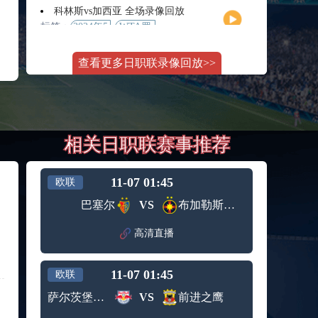
月11日
大师赛
科林斯vs加西亚 全场录像回放
女单第2
标签：
2024年5
WTA罗
轮
月13日
马大师
斯维托丽娜vs萨巴伦卡 全场录像回放
赛女单
查看更多日职联录像回放>>
标签：
2024年5
WTA罗
第3轮
月14日
马公开
纳波利塔诺vs贾里 全场录像回放
赛女单
标签：
2024年5
ATP罗马
第4轮
月14日
大师赛
郑钦文vs诺斯科娃 全场录像回放
男单第3
相关日职联赛事推荐
标签：
2024年5
WTA1000
轮
月11日
罗马大
WTT沙特大满贯女单半决赛 陈梦vs早田希娜 全场录像回放
师赛第3
标签：
2024年5
WTT沙
轮
11-07 01:45
欧联
月11日
特大满
蒙泰罗vs凯茨曼诺维奇 全场录像回放
巴塞尔
VS
布加勒斯特星
贯女单
标签：
2024年5
ATP罗马
半决赛
月13日
大师赛
高清直播
纳尔迪vs鲁内 全场录像回放
男单第3
标签：
2024年5
ATP罗马
轮
月12日
大师赛
11-07 01:45
欧联
萨卡里vs加里宁娜 全场录像回放
男单第2
标签：
2024年5
WTA罗
轮
萨尔茨堡红牛
VS
前进之鹰
月13日
马大师
吉隆vs卢布列夫 全场录像回放