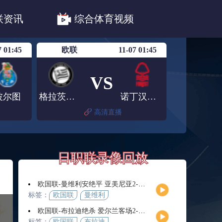
职联川崎前锋
日职联浦和红钻
联资讯
综合体育视频
联鹿岛鹿角
7 01:45
欧联
11-07 01:45
VS
波尔图
格拉茨风暴
诺丁汉森林
高清直播
日职联录像回放
欧国联-曼维利安绝平 亚美尼亚2-2法罗群岛
标签：
欧国联
曼维利
安
欧国联-布拉迪绝杀 爱尔兰客场2-1逆转芬兰
标签：
欧国联
布拉迪