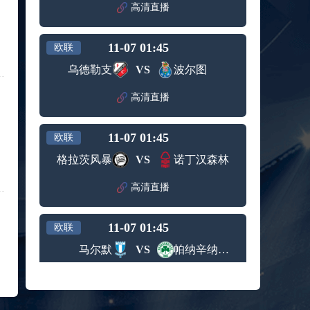
赛女单
高清直播
标签：
2024年5
ATP罗马
第3轮
月12日
大师赛
兹维列夫vs达德尔里 全场录像回放
男单第1
11-07 01:45
欧联
标签：
2024年5
ATP罗马
轮
月13日
大师赛
乌德勒支
VS
波尔图
阿纳尔迪vs贾里 全场录像回放
男单第3
标签：
2024年5
ATP罗马
轮
高清直播
月12日
大师赛
高芙vs克里斯蒂安 全场录像回放
男单第2
标签：
2024年5
WTA罗
轮
11-07 01:45
欧联
月12日
马大师
托尔莫vs奥斯塔彭科 全场录像回放
赛女单
格拉茨风暴
VS
诺丁汉森林
标签：
2024年5
WTA罗
第3轮
月13日
马大师
斯诺克元老斯诺克世锦赛半决赛 伊戈尔-费格雷多vs德拉戈 全场录像回放
高清直播
赛女单
标签：
2024年5
斯诺克
第3轮
月12日
元老斯
穆纳尔vs诺里 全场录像回放
11-07 01:45
诺克世
欧联
标签：
2024年5
ATP罗马
锦赛半
马尔默
VS
帕纳辛纳科斯
月12日
大师赛
决赛
MSI季中冠军赛胜者组 BLG vs T1 全场录像回放
男单第2
标签：
2024年5
MSI季中
轮
高清直播
月12日
冠军赛
KPL春季赛季后赛败者组决赛 重庆狼队 vs 苏州KSG 全场录像回放
胜者组