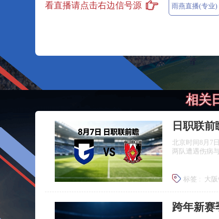
看直播请点击右边信号源
雨燕直播(专业)
相关
北京时间8月7
两队遭遇伤病
标签 :
大阪
浦和红钻
跨年新赛