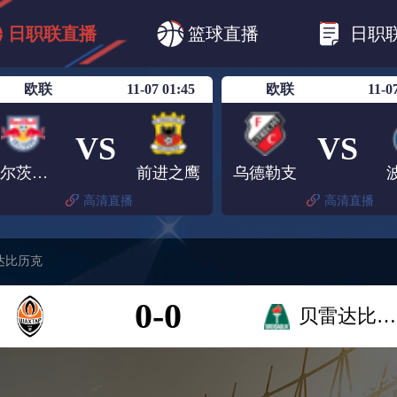
B1
日职乙
日职联
日职联FC东京
日
日职联直播
篮球直播
日职
日职联广岛三箭
日职联横滨水手
日职
欧联
11-07 01:45
欧联
11-0
VS
VS
萨尔茨堡红牛
前进之鹰
乌德勒支
高清直播
高清直播
达比历克
0-0
贝雷达比历克