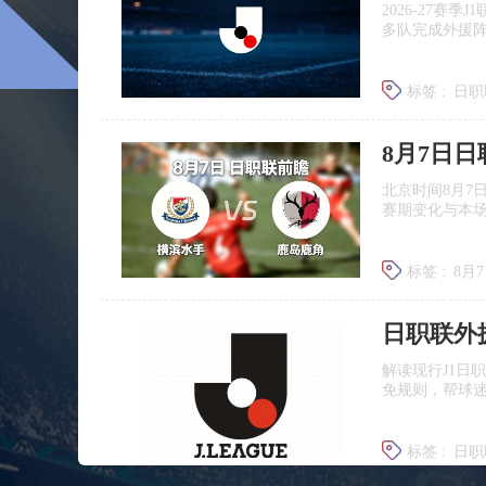
2026‑27赛
多队完成外援
标签 :
日职
广岛三箭
8月7日
北京时间8月7
赛期变化与本
标签 :
8月
日职联前
日职联外
解读现行J1日
免规则，帮球
标签 :
日职
J联赛提携