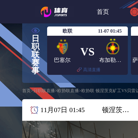
世界杯
日篮
首页
日职联大阪钢巴
欧联
11-07 01:45
日
职
VS
联
巴塞尔
布加勒斯特星
赛
事
高清直播
首页
>
日职联直播
>
欧协联直播
>
欧协联 顿涅茨克矿工VS贝雷
11月07日 01:45
顿涅茨克矿工