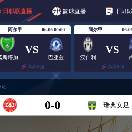
B1
日职乙
日职联
日职联FC东京
日
日职联直播
篮球直播
日职
日职联广岛三箭
日职联横滨水手
日职
阿尔甲
06-06 00:00
阿尔甲
06-0
VS
VS
莫斯塔加
巴亚兹
汉什利
高清直播
高清直播
女足
0-0
瑞典女足