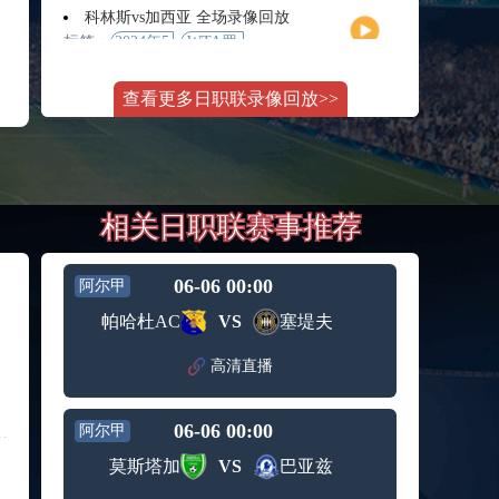
月11日
大师赛
科林斯vs加西亚 全场录像回放
女单第2
标签：
2024年5
WTA罗
轮
月13日
马大师
斯维托丽娜vs萨巴伦卡 全场录像回放
赛女单
查看更多日职联录像回放>>
标签：
2024年5
WTA罗
第3轮
月14日
马公开
纳波利塔诺vs贾里 全场录像回放
赛女单
标签：
2024年5
ATP罗马
第4轮
月14日
大师赛
郑钦文vs诺斯科娃 全场录像回放
男单第3
相关日职联赛事推荐
标签：
2024年5
WTA1000
轮
月11日
罗马大
WTT沙特大满贯女单半决赛 陈梦vs早田希娜 全场录像回放
师赛第3
标签：
2024年5
WTT沙
轮
06-06 00:00
阿尔甲
月11日
特大满
蒙泰罗vs凯茨曼诺维奇 全场录像回放
帕哈杜AC
VS
塞堤夫
贯女单
标签：
2024年5
ATP罗马
半决赛
月13日
大师赛
高清直播
纳尔迪vs鲁内 全场录像回放
男单第3
标签：
2024年5
ATP罗马
轮
月12日
大师赛
06-06 00:00
阿尔甲
萨卡里vs加里宁娜 全场录像回放
男单第2
标签：
2024年5
WTA罗
轮
莫斯塔加
VS
巴亚兹
月13日
马大师
吉隆vs卢布列夫 全场录像回放