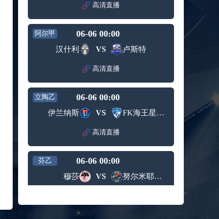
赛女单
高清直播
标签：
2024年5
ATP罗马
第3轮
月12日
大师赛
兹维列夫vs达德尔里 全场录像回放
男单第1
06-06 00:00
阿尔甲
标签：
2024年5
ATP罗马
轮
月13日
大师赛
汉什利
VS
卢斯特
阿纳尔迪vs贾里 全场录像回放
男单第3
标签：
2024年5
ATP罗马
轮
高清直播
月12日
大师赛
高芙vs克里斯蒂安 全场录像回放
男单第2
标签：
2024年5
WTA罗
轮
06-06 00:00
立陶乙
月12日
马大师
托尔莫vs奥斯塔彭科 全场录像回放
赛女单
伊兰纳斯
VS
FK海王星克莱佩达
标签：
2024年5
WTA罗
第3轮
月13日
马大师
斯诺克元老斯诺克世锦赛半决赛 伊戈尔-费格雷多vs德拉戈 全场录像回放
高清直播
赛女单
标签：
2024年5
斯诺克
第3轮
月12日
元老斯
穆纳尔vs诺里 全场录像回放
06-06 00:00
诺克世
芬乙
标签：
2024年5
ATP罗马
锦赛半
穆莎
VS
努尔米耶尔维NJS
月12日
大师赛
决赛
MSI季中冠军赛胜者组 BLG vs T1 全场录像回放
男单第2
标签：
2024年5
MSI季中
轮
高清直播
月12日
冠军赛
KPL春季赛季后赛败者组决赛 重庆狼队 vs 苏州KSG 全场录像回放
胜者组