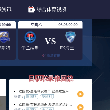
职联川崎前锋
日职联浦和红钻
联资讯
综合体育视频
联鹿岛鹿角
6 00:00
立陶乙
06-06 00:00
VS
卢斯特
伊兰纳斯
FK海王星克莱佩达
高清直播
日职联录像回放
欧国联-曼维利安绝平 亚美尼亚2-2法罗群岛
标签：
欧国联
曼维利
安
欧国联-布拉迪绝杀 爱尔兰客场2-1逆转芬兰
标签：
欧国联
布拉迪