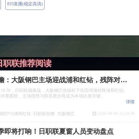
833直播(稳定高清)
日职联推荐阅读
日职联前瞻：大阪钢巴主场迎战浦和红钻，残阵对决看点十足
日18:30，日职联揭幕战，大阪钢巴坐镇松下吹田球场对阵浦和红钻。
与停赛困扰，主场优势与阵容磨合将成为本场比赛关键。
详情
2026-08-06 21:24:06
钢巴VS浦和红钻
日职联前瞻
大阪钢巴
季即将打响！日职联夏窗人员变动盘点