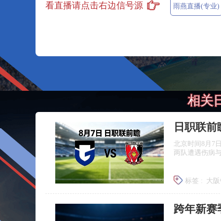
看直播请点击右边信号源
雨燕直播(专业)
相关
北京时间8月7
两队遭遇伤病
标签 :
大阪
浦和红钻
跨年新赛