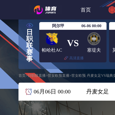
世界杯
日篮
首页
日职联大阪钢巴
阿尔甲
06-06 00:00
日
职
VS
联
帕哈杜AC
塞堤夫
赛
事
高清直播
首页
>
日职联直播
>
世女欧预直播
>
世女欧预 丹麦女足VS瑞典
06月06日 00:00
丹麦女足