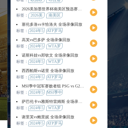
2026美加墨世界杯南美区预选赛第9轮全场集锦
标签：
2026美
南美区
加墨世
预选赛
塞伦多洛vs卡恰洛夫 全场录像回放
界杯
标签：
2024年5
ATP罗马
月13日
大师赛
高芙vs巴多萨 全场录像回放
男单第3
标签：
2024年5
WTA罗
轮
月14日
马公开
诺斯科娃vs郑钦文 全场录像回放
赛女单
标签：
2024年5
WTA罗
第4轮
月12日
马大师
西西帕斯vs诺里 全场录像回放
赛女单
标签：
2024年5
ATP罗马
第3轮
月14日
大师赛
MSI季中冠军赛败者组 PSG vs G2 全场录像回放
男单第3
标签：
2024年5
MSI季中
轮
月12日
冠军赛
萨巴伦卡vs雅斯特雷姆斯 全场录像回放
败者组
标签：
2024年5
WTA罗
月13日
马大师
谢里芙vs鲍里妮 全场录像回放
赛女单
标签：
2024年5
ATP罗马
第3轮