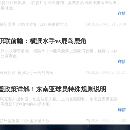
季J1联赛8月7日揭幕，J联赛启用跨年赛制，夏窗多名日本小将留洋欧洲，
阵容补强。
详情
2026-08-05 21:20:40
联新赛季
J1跨年赛制
日职联夏窗转会
日职联前瞻：横滨水手vs鹿岛鹿角
日日职联赛事前瞻，横滨水手vs鹿岛鹿角上演豪门较量，解析两队休
场比赛看点。
详情
2026-08-04 20:11:21
7日日职联
横滨水手vs鹿岛鹿角
瞻
日职联
援政策详解！东南亚球员特殊规则说明
职联完整外援制度，包含注册人数、上场名额限制、东南亚提携国豁
迷看懂日职联独特的外援体系。
详情
2026-08-03 22:42:02
联外援政策
J1外援上场人数
国球员
日职联亚外规则