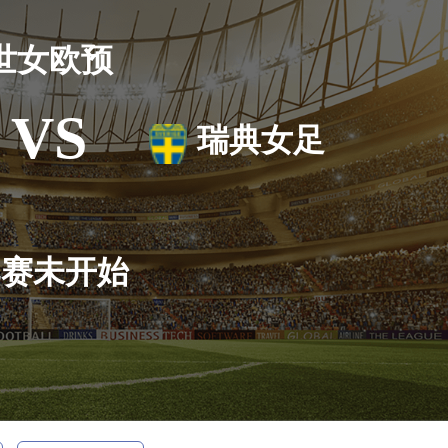
世女欧预
VS
瑞典女足
比赛未开始