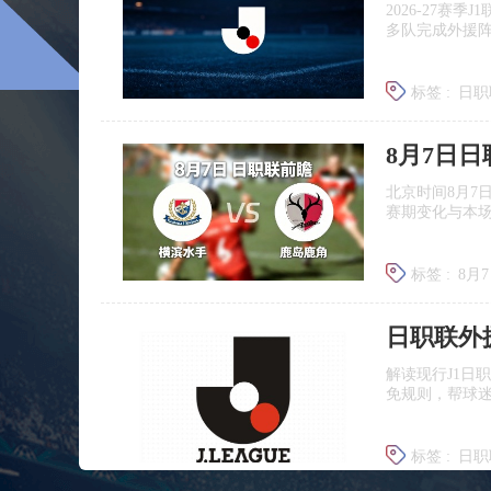
2026‑27赛
多队完成外援
标签 :
日职
广岛三箭
8月7日
北京时间8月7
赛期变化与本
标签 :
8月
日职联前
日职联外
解读现行J1日
免规则，帮球
标签 :
日职
J联赛提携