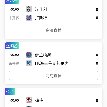
阿尔甲
汉什利
0
00:00
卢斯特
0
未开赛
高清直播
立陶乙
伊兰纳斯
0
00:00
FK海王星克莱佩达
0
未开赛
高清直播
芬乙
穆莎
0
00:00