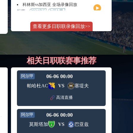
月11日
大师赛
科林斯vs加西亚 全场录像回放
女单第2
标签：
2024年5
WTA罗
轮
月13日
马大师
斯维托丽娜vs萨巴伦卡 全场录像回放
赛女单
查看更多日职联录像回放>>
标签：
2024年5
WTA罗
第3轮
月14日
马公开
纳波利塔诺vs贾里 全场录像回放
赛女单
标签：
2024年5
ATP罗马
第4轮
月14日
大师赛
郑钦文vs诺斯科娃 全场录像回放
男单第3
相关日职联赛事推荐
标签：
2024年5
WTA1000
轮
月11日
罗马大
WTT沙特大满贯女单半决赛 陈梦vs早田希娜 全场录像回放
师赛第3
标签：
2024年5
WTT沙
轮
06-06 00:00
阿尔甲
月11日
特大满
蒙泰罗vs凯茨曼诺维奇 全场录像回放
帕哈杜AC
VS
塞堤夫
贯女单
标签：
2024年5
ATP罗马
半决赛
月13日
大师赛
高清直播
纳尔迪vs鲁内 全场录像回放
男单第3
标签：
2024年5
ATP罗马
轮
月12日
大师赛
06-06 00:00
阿尔甲
萨卡里vs加里宁娜 全场录像回放
男单第2
标签：
2024年5
WTA罗
轮
莫斯塔加
VS
巴亚兹
月13日
马大师
吉隆vs卢布列夫 全场录像回放