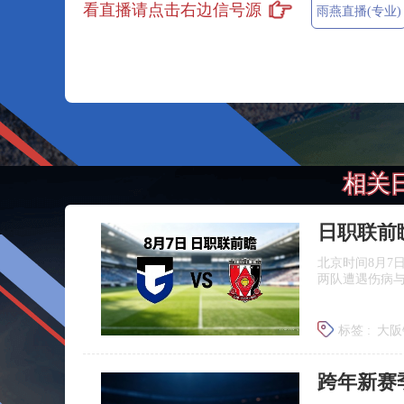
看直播请点击右边信号源
雨燕直播(专业)
相关
北京时间8月7
两队遭遇伤病
标签 :
大阪
浦和红钻
跨年新赛