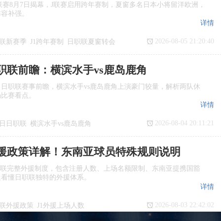
季J1联赛8月7日揭幕，J联赛启用跨年赛制，夏窗多名日本小将留洋欧洲，
阵容补强。
详情
2026-08-05 21:20:40
联新赛季
J1跨年赛制
日职联夏窗转会
日职联前瞻：横滨水手vs鹿岛鹿角
日日职联赛事前瞻，横滨水手vs鹿岛鹿角上演豪门较量，解析两队休
场比赛看点。
详情
2026-08-04 20:11:21
7日日职联
横滨水手vs鹿岛鹿角
瞻
日职联
援政策详解！东南亚球员特殊规则说明
职联完整外援制度，包含注册人数、上场名额限制、东南亚提携国豁
迷看懂日职联独特的外援体系。
详情
2026-08-03 22:42:02
联外援政策
J1外援上场人数
国球员
日职联亚外规则