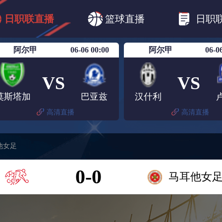
B1
日职乙
日职联
日职联FC东京
日
日职联直播
篮球直播
日职
日职联广岛三箭
日职联横滨水手
日职
阿尔甲
06-06 00:00
阿尔甲
06-0
VS
VS
莫斯塔加
巴亚兹
汉什利
高清直播
高清直播
他女足
0-0
马耳他女