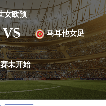
世女欧预
VS
马耳他女足
比赛未开始