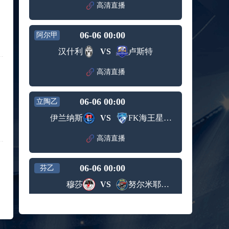
赛女单
高清直播
标签：
2024年5
ATP罗马
第3轮
月12日
大师赛
兹维列夫vs达德尔里 全场录像回放
男单第1
06-06 00:00
阿尔甲
标签：
2024年5
ATP罗马
轮
月13日
大师赛
汉什利
VS
卢斯特
阿纳尔迪vs贾里 全场录像回放
男单第3
标签：
2024年5
ATP罗马
轮
高清直播
月12日
大师赛
高芙vs克里斯蒂安 全场录像回放
男单第2
标签：
2024年5
WTA罗
轮
06-06 00:00
立陶乙
月12日
马大师
托尔莫vs奥斯塔彭科 全场录像回放
赛女单
伊兰纳斯
VS
FK海王星克莱佩达
标签：
2024年5
WTA罗
第3轮
月13日
马大师
斯诺克元老斯诺克世锦赛半决赛 伊戈尔-费格雷多vs德拉戈 全场录像回放
高清直播
赛女单
标签：
2024年5
斯诺克
第3轮
月12日
元老斯
穆纳尔vs诺里 全场录像回放
06-06 00:00
诺克世
芬乙
标签：
2024年5
ATP罗马
锦赛半
穆莎
VS
努尔米耶尔维NJS
月12日
大师赛
决赛
MSI季中冠军赛胜者组 BLG vs T1 全场录像回放
男单第2
标签：
2024年5
MSI季中
轮
高清直播
月12日
冠军赛
KPL春季赛季后赛败者组决赛 重庆狼队 vs 苏州KSG 全场录像回放
胜者组