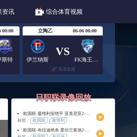
职联川崎前锋
日职联浦和红钻
联资讯
综合体育视频
联鹿岛鹿角
6 00:00
立陶乙
06-06 00:00
VS
卢斯特
伊兰纳斯
FK海王星克莱佩达
高清直播
日职联录像回放
足
欧国联-曼维利安绝平 亚美尼亚2-2法罗群岛
标签：
欧国联
曼维利
安
欧国联-布拉迪绝杀 爱尔兰客场2-1逆转芬兰
标签：
欧国联
布拉迪