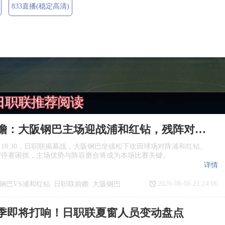
833直播(稳定高清)
日职联推荐阅读
日职联前瞻：大阪钢巴主场迎战浦和红钻，残阵对决看点十足
日18:30，日职联揭幕战，大阪钢巴坐镇松下吹田球场对阵浦和红钻。
与停赛困扰，主场优势与阵容磨合将成为本场比赛关键。
详情
2026-08-06 21:24:06
钢巴VS浦和红钻
日职联前瞻
大阪钢巴
季即将打响！日职联夏窗人员变动盘点