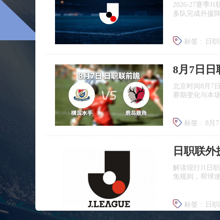
2026‑27赛
多队完成外援
标签 :
日职
广岛三箭
8月7日
北京时间8月7
赛期变化与本
标签 :
8月
日职联前
日职联外
解读现行J1日
免规则，帮球
标签 :
日职
J联赛提携