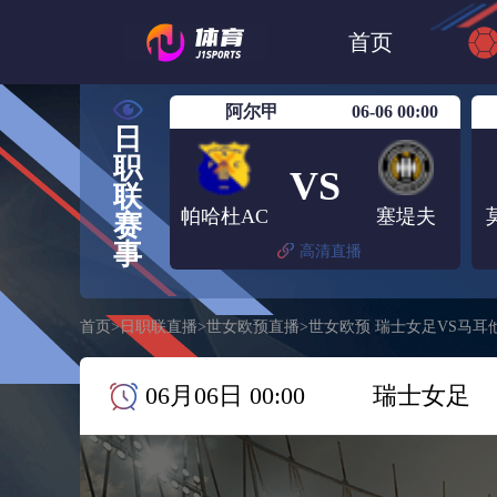
世界杯
日篮
首页
日职联大阪钢巴
阿尔甲
06-06 00:00
日
职
VS
联
帕哈杜AC
塞堤夫
赛
事
高清直播
首页
>
日职联直播
>
世女欧预直播
>
世女欧预 瑞士女足VS马耳
06月06日 00:00
瑞士女足