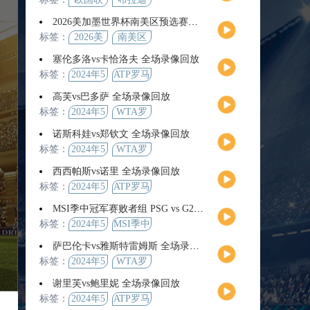
2026美加墨世界杯南美区预选赛第9轮全场集锦
标签：
2026美
南美区
加墨世
预选赛
塞伦多洛vs卡恰洛夫 全场录像回放
界杯
标签：
2024年5
ATP罗马
月13日
大师赛
高芙vs巴多萨 全场录像回放
男单第3
标签：
2024年5
WTA罗
轮
月14日
马公开
诺斯科娃vs郑钦文 全场录像回放
赛女单
标签：
2024年5
WTA罗
第4轮
月12日
马大师
西西帕斯vs诺里 全场录像回放
赛女单
标签：
2024年5
ATP罗马
第3轮
月14日
大师赛
MSI季中冠军赛败者组 PSG vs G2 全场录像回放
男单第3
标签：
2024年5
MSI季中
轮
月12日
冠军赛
萨巴伦卡vs雅斯特雷姆斯 全场录像回放
败者组
标签：
2024年5
WTA罗
月13日
马大师
谢里芙vs鲍里妮 全场录像回放
赛女单
标签：
2024年5
ATP罗马
第3轮