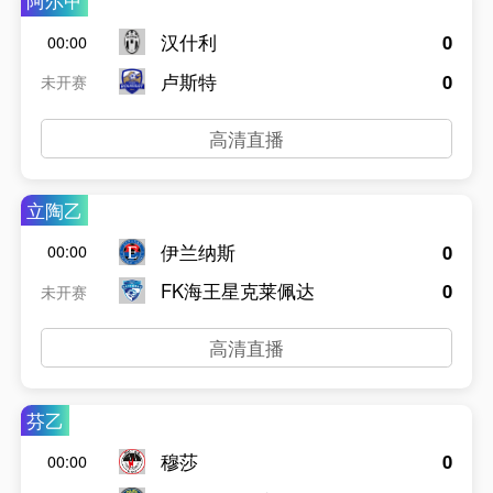
阿尔甲
汉什利
0
00:00
卢斯特
0
未开赛
高清直播
立陶乙
伊兰纳斯
0
00:00
FK海王星克莱佩达
0
未开赛
高清直播
芬乙
穆莎
0
00:00