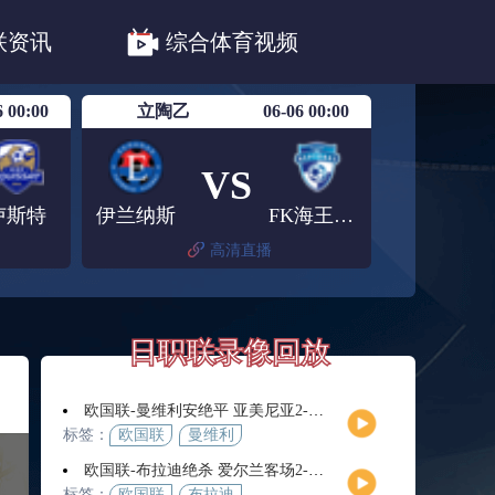
职联川崎前锋
日职联浦和红钻
联资讯
综合体育视频
联鹿岛鹿角
6 00:00
立陶乙
06-06 00:00
VS
卢斯特
伊兰纳斯
FK海王星克莱佩达
高清直播
日职联录像回放
欧国联-曼维利安绝平 亚美尼亚2-2法罗群岛
标签：
欧国联
曼维利
安
欧国联-布拉迪绝杀 爱尔兰客场2-1逆转芬兰
标签：
欧国联
布拉迪