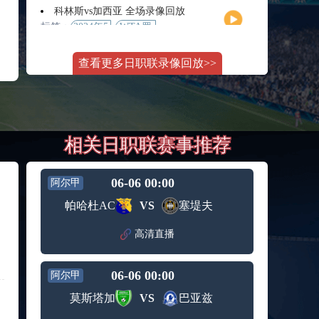
月11日
大师赛
科林斯vs加西亚 全场录像回放
女单第2
标签：
2024年5
WTA罗
轮
月13日
马大师
斯维托丽娜vs萨巴伦卡 全场录像回放
赛女单
查看更多日职联录像回放>>
标签：
2024年5
WTA罗
第3轮
月14日
马公开
纳波利塔诺vs贾里 全场录像回放
赛女单
标签：
2024年5
ATP罗马
第4轮
月14日
大师赛
郑钦文vs诺斯科娃 全场录像回放
男单第3
相关日职联赛事推荐
标签：
2024年5
WTA1000
轮
月11日
罗马大
WTT沙特大满贯女单半决赛 陈梦vs早田希娜 全场录像回放
师赛第3
标签：
2024年5
WTT沙
轮
06-06 00:00
阿尔甲
月11日
特大满
蒙泰罗vs凯茨曼诺维奇 全场录像回放
帕哈杜AC
VS
塞堤夫
贯女单
标签：
2024年5
ATP罗马
半决赛
月13日
大师赛
高清直播
纳尔迪vs鲁内 全场录像回放
男单第3
标签：
2024年5
ATP罗马
轮
月12日
大师赛
06-06 00:00
阿尔甲
萨卡里vs加里宁娜 全场录像回放
男单第2
标签：
2024年5
WTA罗
轮
莫斯塔加
VS
巴亚兹
月13日
马大师
吉隆vs卢布列夫 全场录像回放