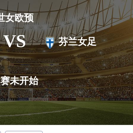
世女欧预
VS
芬兰女足
比赛未开始