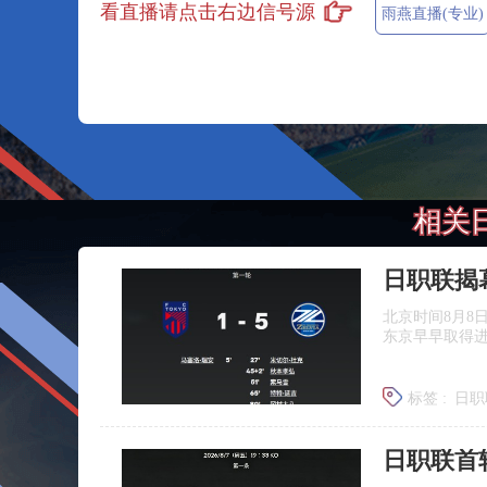
看直播请点击右边信号源
雨燕直播(专业)
相关
北京时间8月8
东京早早取得
标签 :
日职
日职联首