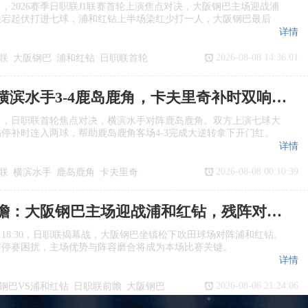
日，2026赛季日职联J1联赛首轮上演焦点对决，大阪钢巴主场迎战浦
跌宕起伏打进七球，浦和红钻上半场染红少打一人，大阪钢巴最后
详情
2026-08-08 14:36:01
联
大阪钢巴
浦和红钻
日职联首轮
日职联：横滨水手3‑4鹿岛鹿角，卡夫里奇补时双响上演逆转绝杀
日，日职联首轮焦点对决，横滨水手对阵鹿岛鹿角。双方上演七球大
停补时连入两球，帮助鹿岛鹿角客场4‑3完成大逆转拿下开门红。
详情
2026-08-08 00:10:39
联
横滨水手
鹿岛鹿角
卡夫里奇
日职联前瞻：大阪钢巴主场迎战浦和红钻，残阵对决看点十足
日18:30，日职联揭幕战，大阪钢巴坐镇松下吹田球场对阵浦和红钻。
与停赛困扰，主场优势与阵容磨合将成为本场比赛关键。
详情
2026-08-06 21:24:06
钢巴VS浦和红钻
日职联前瞻
大阪钢巴