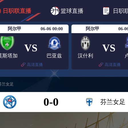
B1
日职乙
日职联
日职联FC东京
日
日职联直播
篮球直播
日职
日职联广岛三箭
日职联横滨水手
日职
阿尔甲
06-06 00:00
阿尔甲
06-0
VS
VS
莫斯塔加
巴亚兹
汉什利
高清直播
高清直播
芬兰女足
0-0
芬兰女足