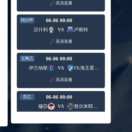
赛女单
高清直播
标签：
2024年5
ATP罗马
第3轮
月12日
大师赛
兹维列夫vs达德尔里 全场录像回放
男单第1
06-06 00:00
阿尔甲
标签：
2024年5
ATP罗马
轮
月13日
大师赛
汉什利
VS
卢斯特
阿纳尔迪vs贾里 全场录像回放
男单第3
标签：
2024年5
ATP罗马
轮
高清直播
月12日
大师赛
高芙vs克里斯蒂安 全场录像回放
男单第2
标签：
2024年5
WTA罗
轮
06-06 00:00
立陶乙
月12日
马大师
托尔莫vs奥斯塔彭科 全场录像回放
赛女单
伊兰纳斯
VS
FK海王星克莱佩达
标签：
2024年5
WTA罗
第3轮
月13日
马大师
斯诺克元老斯诺克世锦赛半决赛 伊戈尔-费格雷多vs德拉戈 全场录像回放
高清直播
赛女单
标签：
2024年5
斯诺克
第3轮
月12日
元老斯
穆纳尔vs诺里 全场录像回放
06-06 00:00
诺克世
芬乙
标签：
2024年5
ATP罗马
锦赛半
穆莎
VS
努尔米耶尔维NJS
月12日
大师赛
决赛
MSI季中冠军赛胜者组 BLG vs T1 全场录像回放
男单第2
标签：
2024年5
MSI季中
轮
高清直播
月12日
冠军赛
KPL春季赛季后赛败者组决赛 重庆狼队 vs 苏州KSG 全场录像回放
胜者组