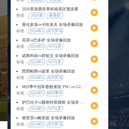
2026美加墨世界杯南美区预选赛第9轮全场集锦
标签：
2026美
南美区
加墨世
预选赛
塞伦多洛vs卡恰洛夫 全场录像回放
界杯
标签：
2024年5
ATP罗马
月13日
大师赛
高芙vs巴多萨 全场录像回放
男单第3
标签：
2024年5
WTA罗
轮
月14日
马公开
诺斯科娃vs郑钦文 全场录像回放
赛女单
标签：
2024年5
WTA罗
第4轮
月12日
马大师
西西帕斯vs诺里 全场录像回放
赛女单
标签：
2024年5
ATP罗马
第3轮
月14日
大师赛
MSI季中冠军赛败者组 PSG vs G2 全场录像回放
男单第3
标签：
2024年5
MSI季中
轮
月12日
冠军赛
萨巴伦卡vs雅斯特雷姆斯 全场录像回放
败者组
标签：
2024年5
WTA罗
月13日
马大师
谢里芙vs鲍里妮 全场录像回放
赛女单
标签：
2024年5
ATP罗马
第3轮