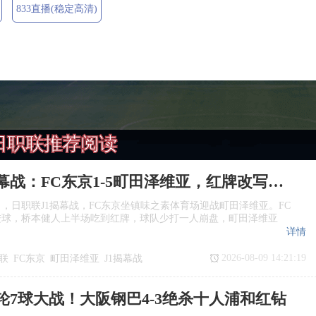
833直播(稳定高清)
日职联推荐阅读
日职联揭幕战：FC东京1‑5町田泽维亚，红牌改写战局
日，日职联J1揭幕战，FC东京坐镇味之素体育场迎战町田泽维亚。FC
进球，桥本健人上半场吃到红牌，球队少打一人崩盘，町田泽维亚
详情
2026-08-09 14:21:19
联
FC东京
町田泽维亚
J1揭幕战
轮7球大战！大阪钢巴4‑3绝杀十人浦和红钻