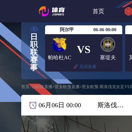
世界杯
日篮
首页
日职联大阪钢巴
阿尔甲
06-06 00:00
日
职
VS
联
帕哈杜AC
塞堤夫
赛
事
高清直播
首页
>
日职联直播
>
世女欧预直播
>
世女欧预 斯洛伐克女足VS
06月06日 00:00
斯洛伐克女足