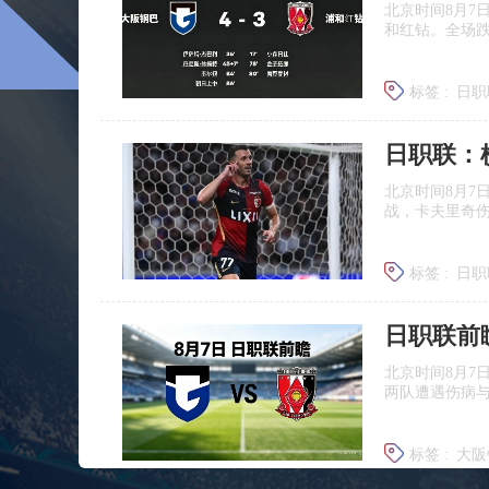
北京时间8月7
和红钻。全场
标签 :
日职
北京时间8月7
战，卡夫里奇伤
标签 :
日职
北京时间8月7
两队遭遇伤病
标签 :
大阪
浦和红钻