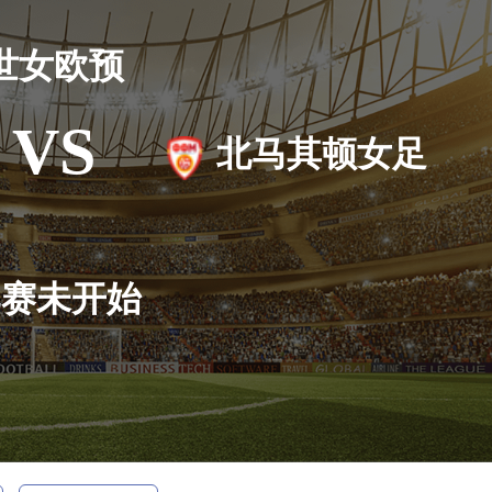
世女欧预
VS
北马其顿女足
比赛未开始