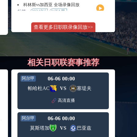
月11日
大师赛
科林斯vs加西亚 全场录像回放
女单第2
标签：
2024年5
WTA罗
轮
月13日
马大师
斯维托丽娜vs萨巴伦卡 全场录像回放
赛女单
查看更多日职联录像回放>>
标签：
2024年5
WTA罗
第3轮
月14日
马公开
纳波利塔诺vs贾里 全场录像回放
赛女单
标签：
2024年5
ATP罗马
第4轮
月14日
大师赛
郑钦文vs诺斯科娃 全场录像回放
男单第3
相关日职联赛事推荐
标签：
2024年5
WTA1000
轮
月11日
罗马大
WTT沙特大满贯女单半决赛 陈梦vs早田希娜 全场录像回放
师赛第3
标签：
2024年5
WTT沙
轮
06-06 00:00
阿尔甲
月11日
特大满
蒙泰罗vs凯茨曼诺维奇 全场录像回放
帕哈杜AC
VS
塞堤夫
贯女单
标签：
2024年5
ATP罗马
半决赛
月13日
大师赛
高清直播
纳尔迪vs鲁内 全场录像回放
男单第3
标签：
2024年5
ATP罗马
轮
月12日
大师赛
06-06 00:00
阿尔甲
萨卡里vs加里宁娜 全场录像回放
男单第2
标签：
2024年5
WTA罗
轮
莫斯塔加
VS
巴亚兹
月13日
马大师
吉隆vs卢布列夫 全场录像回放