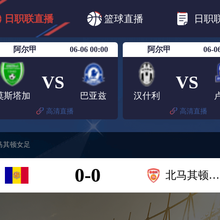
B1
日职乙
日职联
日职联FC东京
日
日职联直播
篮球直播
日职
日职联广岛三箭
日职联横滨水手
日职
阿尔甲
06-06 00:00
阿尔甲
06-0
VS
VS
莫斯塔加
巴亚兹
汉什利
高清直播
高清直播
马其顿女足
0-0
北马其顿女足