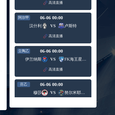
赛女单
高清直播
标签：
2024年5
ATP罗马
第3轮
月12日
大师赛
兹维列夫vs达德尔里 全场录像回放
男单第1
06-06 00:00
阿尔甲
标签：
2024年5
ATP罗马
轮
月13日
大师赛
汉什利
VS
卢斯特
阿纳尔迪vs贾里 全场录像回放
男单第3
标签：
2024年5
ATP罗马
轮
高清直播
月12日
大师赛
高芙vs克里斯蒂安 全场录像回放
男单第2
标签：
2024年5
WTA罗
轮
06-06 00:00
立陶乙
月12日
马大师
托尔莫vs奥斯塔彭科 全场录像回放
赛女单
伊兰纳斯
VS
FK海王星克莱佩达
标签：
2024年5
WTA罗
第3轮
月13日
马大师
斯诺克元老斯诺克世锦赛半决赛 伊戈尔-费格雷多vs德拉戈 全场录像回放
高清直播
赛女单
标签：
2024年5
斯诺克
第3轮
月12日
元老斯
穆纳尔vs诺里 全场录像回放
06-06 00:00
诺克世
芬乙
标签：
2024年5
ATP罗马
锦赛半
穆莎
VS
努尔米耶尔维NJS
月12日
大师赛
决赛
MSI季中冠军赛胜者组 BLG vs T1 全场录像回放
男单第2
标签：
2024年5
MSI季中
轮
高清直播
月12日
冠军赛
KPL春季赛季后赛败者组决赛 重庆狼队 vs 苏州KSG 全场录像回放
胜者组