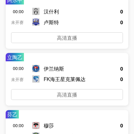
阿尔甲
汉什利
0
00:00
卢斯特
0
未开赛
高清直播
立陶乙
伊兰纳斯
0
00:00
FK海王星克莱佩达
0
未开赛
高清直播
芬乙
穆莎
0
00:00