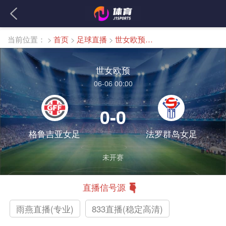
当前位置：
>
首页
>
足球直播
>
世女欧预直播
世女欧预
06-06 00:00
0-0
格鲁吉亚女足
法罗群岛女足
未开赛
直播信号源
雨燕直播(专业)
833直播(稳定高清)