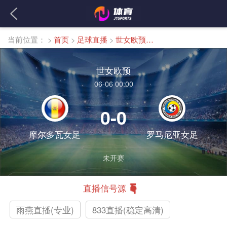
当前位置：
>
首页
>
足球直播
>
世女欧预直播
世女欧预
06-06 00:00
0-0
摩尔多瓦女足
罗马尼亚女足
未开赛
直播信号源
雨燕直播(专业)
833直播(稳定高清)