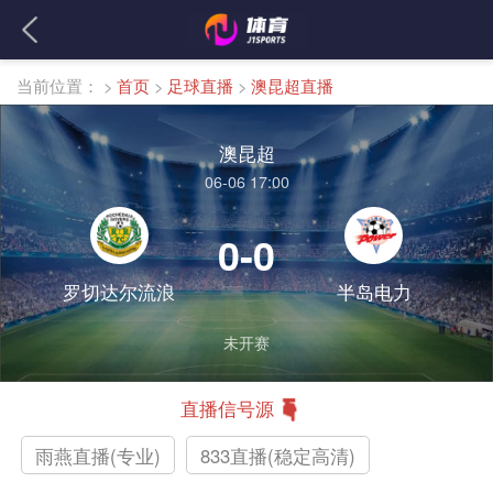
当前位置：
>
首页
>
足球直播
>
澳昆超直播
澳昆超
06-06 17:00
0-0
罗切达尔流浪
半岛电力
未开赛
直播信号源
雨燕直播(专业)
833直播(稳定高清)