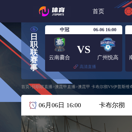
世界杯
日篮
首页
日职联大阪钢巴
中冠
06-06 16:00
日
职
VS
联
云南爨合
广州悦高
赛
事
高清直播
首页
>
日职联直播
>
澳昆甲直播
>
澳昆甲 卡布尔彻VS伊普斯维
06月06日 16:00
卡布尔彻