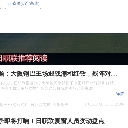
833直播(稳定高清)
日职联推荐阅读
日职联前瞻：大阪钢巴主场迎战浦和红钻，残阵对决看点十足
日18:30，日职联揭幕战，大阪钢巴坐镇松下吹田球场对阵浦和红钻。
与停赛困扰，主场优势与阵容磨合将成为本场比赛关键。
详情
2026-08-06 21:24:06
钢巴VS浦和红钻
日职联前瞻
大阪钢巴
季即将打响！日职联夏窗人员变动盘点