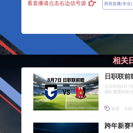
看直播请点击右边信号源
雨燕直播(专业)
相关
北京时间8月7
两队遭遇伤病
标签 :
大阪
浦和红钻
跨年新赛