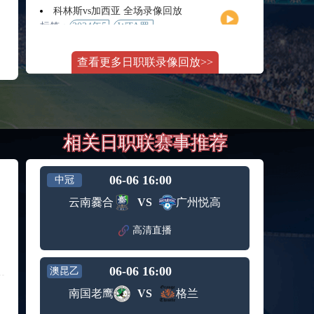
月11日
大师赛
科林斯vs加西亚 全场录像回放
女单第2
标签：
2024年5
WTA罗
轮
月13日
马大师
斯维托丽娜vs萨巴伦卡 全场录像回放
赛女单
查看更多日职联录像回放>>
标签：
2024年5
WTA罗
第3轮
月14日
马公开
纳波利塔诺vs贾里 全场录像回放
赛女单
标签：
2024年5
ATP罗马
第4轮
月14日
大师赛
郑钦文vs诺斯科娃 全场录像回放
男单第3
相关日职联赛事推荐
标签：
2024年5
WTA1000
轮
月11日
罗马大
WTT沙特大满贯女单半决赛 陈梦vs早田希娜 全场录像回放
师赛第3
标签：
2024年5
WTT沙
轮
06-06 16:00
中冠
月11日
特大满
蒙泰罗vs凯茨曼诺维奇 全场录像回放
云南爨合
VS
广州悦高
贯女单
标签：
2024年5
ATP罗马
半决赛
月13日
大师赛
高清直播
纳尔迪vs鲁内 全场录像回放
男单第3
标签：
2024年5
ATP罗马
轮
月12日
大师赛
06-06 16:00
澳昆乙
萨卡里vs加里宁娜 全场录像回放
男单第2
标签：
2024年5
WTA罗
轮
南国老鹰
VS
格兰
月13日
马大师
吉隆vs卢布列夫 全场录像回放