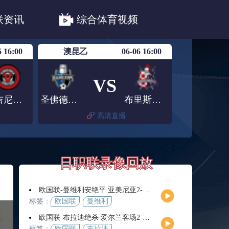
职联川崎前锋
日职联浦和红钻
联资讯
综合体育视频
联鹿岛鹿角
6 16:00
澳昆乙
06-06 16:00
VS
弗吉尼亚联
圣佛德流浪
布里斯班骑士
高清直播
日职联录像回放
欧国联-曼维利安绝平 亚美尼亚2-2法罗群岛
标签：
欧国联
曼维利
安
欧国联-布拉迪绝杀 爱尔兰客场2-1逆转芬兰
标签：
欧国联
布拉迪