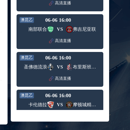
赛女单
高清直播
标签：
2024年5
ATP罗马
第3轮
月12日
大师赛
兹维列夫vs达德尔里 全场录像回放
男单第1
06-06 16:00
澳昆乙
标签：
2024年5
ATP罗马
轮
月13日
大师赛
南部联合
VS
弗吉尼亚联
阿纳尔迪vs贾里 全场录像回放
男单第3
标签：
2024年5
ATP罗马
轮
高清直播
月12日
大师赛
高芙vs克里斯蒂安 全场录像回放
男单第2
标签：
2024年5
WTA罗
轮
06-06 16:00
澳昆乙
月12日
马大师
托尔莫vs奥斯塔彭科 全场录像回放
赛女单
圣佛德流浪
VS
布里斯班骑士
标签：
2024年5
WTA罗
第3轮
月13日
马大师
斯诺克元老斯诺克世锦赛半决赛 伊戈尔-费格雷多vs德拉戈 全场录像回放
高清直播
赛女单
标签：
2024年5
斯诺克
第3轮
月12日
元老斯
穆纳尔vs诺里 全场录像回放
06-06 16:00
诺克世
澳昆乙
标签：
2024年5
ATP罗马
锦赛半
卡伦德拉
VS
摩顿城精英后备队
月12日
大师赛
决赛
MSI季中冠军赛胜者组 BLG vs T1 全场录像回放
男单第2
标签：
2024年5
MSI季中
轮
高清直播
月12日
冠军赛
KPL春季赛季后赛败者组决赛 重庆狼队 vs 苏州KSG 全场录像回放
胜者组