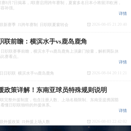
季J1联赛8月7日揭幕，J联赛启用跨年赛制，夏窗多名日本小将留洋欧洲，
阵容补强。
详情
2026-08-05 21:20:40
联新赛季
J1跨年赛制
日职联夏窗转会
日职联前瞻：横滨水手vs鹿岛鹿角
日日职联赛事前瞻，横滨水手vs鹿岛鹿角上演豪门较量，解析两队休
场比赛看点。
详情
2026-08-04 20:11:21
7日日职联
横滨水手vs鹿岛鹿角
瞻
日职联
援政策详解！东南亚球员特殊规则说明
职联完整外援制度，包含注册人数、上场名额限制、东南亚提携国豁
迷看懂日职联独特的外援体系。
详情
2026-08-03 22:42:02
联外援政策
J1外援上场人数
国球员
日职联亚外规则