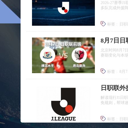
2026‑27赛
多队完成外援
标签 :
日职
广岛三箭
8月7日
北京时间8月7
赛期变化与本
标签 :
8月
日职联前
日职联外
解读现行J1日
免规则，帮球
标签 :
日职
J联赛提携