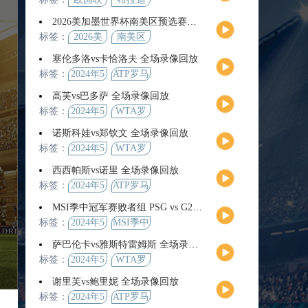
2026美加墨世界杯南美区预选赛第9轮全场集锦
标签：
2026美
南美区
加墨世
预选赛
塞伦多洛vs卡恰洛夫 全场录像回放
界杯
标签：
2024年5
ATP罗马
月13日
大师赛
高芙vs巴多萨 全场录像回放
男单第3
标签：
2024年5
WTA罗
轮
月14日
马公开
诺斯科娃vs郑钦文 全场录像回放
赛女单
标签：
2024年5
WTA罗
第4轮
月12日
马大师
西西帕斯vs诺里 全场录像回放
赛女单
标签：
2024年5
ATP罗马
第3轮
月14日
大师赛
MSI季中冠军赛败者组 PSG vs G2 全场录像回放
男单第3
标签：
2024年5
MSI季中
轮
月12日
冠军赛
萨巴伦卡vs雅斯特雷姆斯 全场录像回放
败者组
标签：
2024年5
WTA罗
月13日
马大师
谢里芙vs鲍里妮 全场录像回放
赛女单
标签：
2024年5
ATP罗马
第3轮