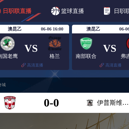
B1
日职乙
日职联
日职联FC东京
日
日职联直播
篮球直播
日职
日职联广岛三箭
日职联横滨水手
日职
澳昆乙
06-06 16:00
澳昆乙
06-0
VS
VS
南国老鹰
格兰
南部联合
高清直播
高清直播
奇城
0-0
伊普斯维奇城