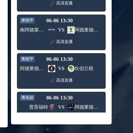
赛女单
高清直播
标签：
2024年5
ATP罗马
第3轮
月12日
大师赛
兹维列夫vs达德尔里 全场录像回放
男单第1
06-06 13:30
澳南甲
标签：
2024年5
ATP罗马
轮
月13日
大师赛
南阿德莱德黑豹
VS
阿德莱德眼镜蛇
阿纳尔迪vs贾里 全场录像回放
男单第3
标签：
2024年5
ATP罗马
轮
高清直播
月12日
大师赛
高芙vs克里斯蒂安 全场录像回放
男单第2
标签：
2024年5
WTA罗
轮
06-06 13:30
澳南甲
月12日
马大师
托尔莫vs奥斯塔彭科 全场录像回放
赛女单
阿德莱德竞技
VS
坎伯兰联
标签：
2024年5
WTA罗
第3轮
月13日
马大师
斯诺克元老斯诺克世锦赛半决赛 伊戈尔-费格雷多vs德拉戈 全场录像回放
高清直播
赛女单
标签：
2024年5
斯诺克
第3轮
月12日
元老斯
穆纳尔vs诺里 全场录像回放
06-06 13:30
诺克世
澳南超
标签：
2024年5
ATP罗马
锦赛半
普雷福特
VS
阿德莱德彗星
月12日
大师赛
决赛
MSI季中冠军赛胜者组 BLG vs T1 全场录像回放
男单第2
标签：
2024年5
MSI季中
轮
高清直播
月12日
冠军赛
KPL春季赛季后赛败者组决赛 重庆狼队 vs 苏州KSG 全场录像回放
胜者组