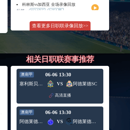
月11日
大师赛
科林斯vs加西亚 全场录像回放
女单第2
标签：
2024年5
WTA罗
轮
月13日
马大师
斯维托丽娜vs萨巴伦卡 全场录像回放
赛女单
查看更多日职联录像回放>>
标签：
2024年5
WTA罗
第3轮
月14日
马公开
纳波利塔诺vs贾里 全场录像回放
赛女单
标签：
2024年5
ATP罗马
第4轮
月14日
大师赛
郑钦文vs诺斯科娃 全场录像回放
男单第3
相关日职联赛事推荐
标签：
2024年5
WTA1000
轮
月11日
罗马大
WTT沙特大满贯女单半决赛 陈梦vs早田希娜 全场录像回放
师赛第3
标签：
2024年5
WTT沙
轮
06-06 13:30
澳南甲
月11日
特大满
蒙泰罗vs凯茨曼诺维奇 全场录像回放
塞利斯贝瑞联
VS
阿德莱德SC
贯女单
标签：
2024年5
ATP罗马
半决赛
月13日
大师赛
高清直播
纳尔迪vs鲁内 全场录像回放
男单第3
标签：
2024年5
ATP罗马
轮
月12日
大师赛
06-06 13:30
澳南甲
萨卡里vs加里宁娜 全场录像回放
男单第2
标签：
2024年5
WTA罗
轮
阿德莱德蓝鹰
VS
阿德莱德奥林匹克
月13日
马大师
吉隆vs卢布列夫 全场录像回放