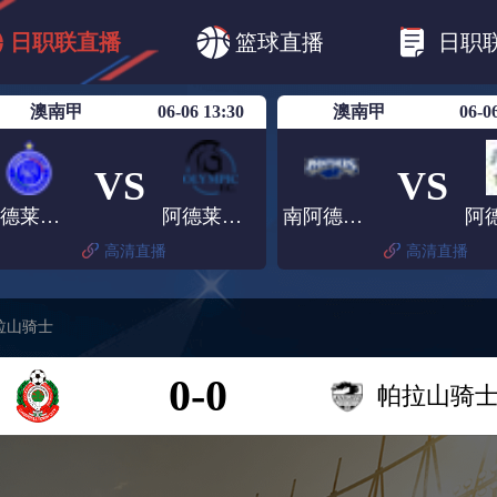
B1
日职乙
日职联
日职联FC东京
日
日职联直播
篮球直播
日职
日职联广岛三箭
日职联横滨水手
日职
澳南甲
06-06 13:30
澳南甲
06-0
VS
VS
阿德莱德蓝鹰
阿德莱德奥林匹克
南阿德莱德黑豹
高清直播
高清直播
拉山骑士
0-0
帕拉山骑