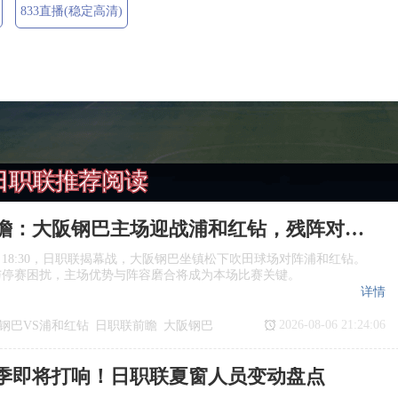
833直播(稳定高清)
日职联推荐阅读
日职联前瞻：大阪钢巴主场迎战浦和红钻，残阵对决看点十足
日18:30，日职联揭幕战，大阪钢巴坐镇松下吹田球场对阵浦和红钻。
与停赛困扰，主场优势与阵容磨合将成为本场比赛关键。
详情
2026-08-06 21:24:06
钢巴VS浦和红钻
日职联前瞻
大阪钢巴
季即将打响！日职联夏窗人员变动盘点