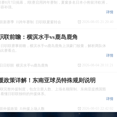
季J1联赛8月7日揭幕，J联赛启用跨年赛制，夏窗多名日本小将留洋欧洲，
阵容补强。
详情
2026-08-05 21:20:40
联新赛季
J1跨年赛制
日职联夏窗转会
日职联前瞻：横滨水手vs鹿岛鹿角
日日职联赛事前瞻，横滨水手vs鹿岛鹿角上演豪门较量，解析两队休
场比赛看点。
详情
2026-08-04 20:11:21
7日日职联
横滨水手vs鹿岛鹿角
瞻
日职联
援政策详解！东南亚球员特殊规则说明
职联完整外援制度，包含注册人数、上场名额限制、东南亚提携国豁
迷看懂日职联独特的外援体系。
详情
2026-08-03 22:42:02
联外援政策
J1外援上场人数
国球员
日职联亚外规则