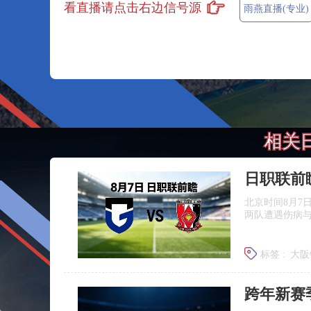
看直播请点击右边信号源
雨燕直播(专业)
相关
北京时间8月7
两队遭遇伤病
标签 :
大阪
浦和红钻
跨年新赛