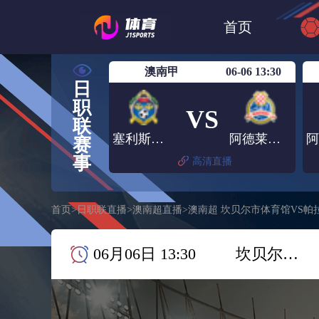
世界杯
日篮
首页
日职联大阪钢巴
澳南甲
06-06 13:30
日
职
VS
联
塞利斯贝瑞联
阿德莱德SC
赛
事
高清直播
首页
>
日职联直播
>
澳南超直播
>
澳南超 坎贝尔市体育馆VS帕
06月06日 13:30
坎贝尔市体育馆