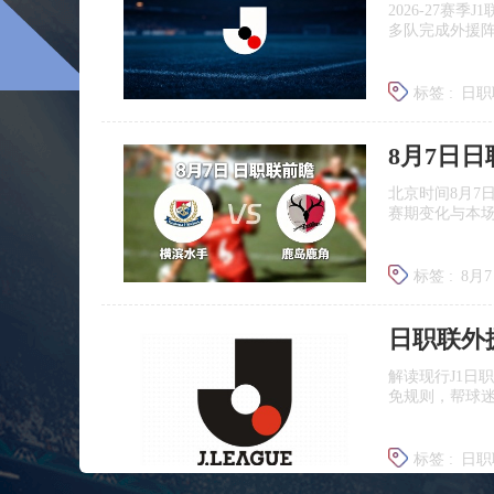
2026‑27赛
多队完成外援
标签 :
日职
广岛三箭
8月7日
北京时间8月7
赛期变化与本
标签 :
8月
日职联前
日职联外
解读现行J1日
免规则，帮球
标签 :
日职
J联赛提携