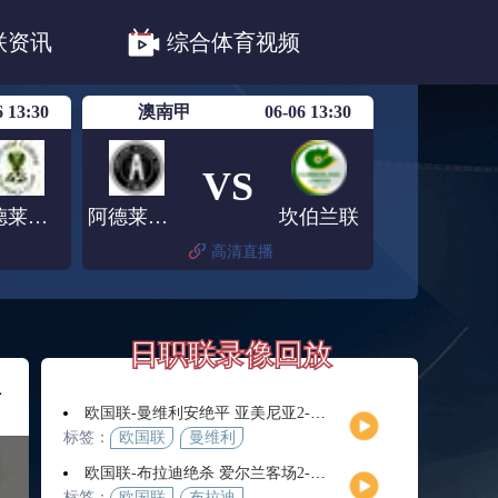
职联川崎前锋
日职联浦和红钻
联资讯
综合体育视频
联鹿岛鹿角
6 13:30
澳南甲
06-06 13:30
VS
阿德莱德眼镜蛇
阿德莱德竞技
坎伯兰联
高清直播
日职联录像回放
士
欧国联-曼维利安绝平 亚美尼亚2-2法罗群岛
标签：
欧国联
曼维利
安
欧国联-布拉迪绝杀 爱尔兰客场2-1逆转芬兰
标签：
欧国联
布拉迪